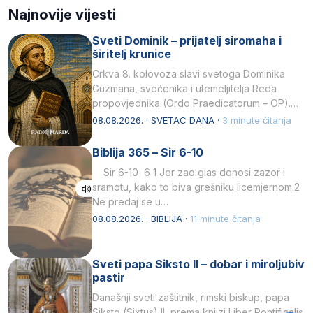
Najnovije vijesti
Sveti Dominik – prijatelj siromaha i
širitelj krunice
Crkva 8. kolovoza slavi svetoga Dominika
Guzmana, svećenika i utemeljitelja Reda
propovjednika (Ordo Praedicatorum – OP).
Svojim životom, dubokom ljubavlju prema
08.08.2026. · SVETAC DANA ·
3 minute čitanja
Kristu…
Biblija 365 – Sir 6-10
Sir 6-10 6 1 Jer zao glas donosi zazor i
sramotu, kako to biva grešniku licemjernom.2
Ne predaj se u…
08.08.2026. · BIBLIJA ·
11 minute čitanja
Sveti papa Siksto II – dobar i miroljubiv
pastir
Današnji sveti zaštitnik, rimski biskup, papa
Siksto (Sixtus) II, prema knjizi Liber Pontificalis