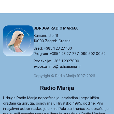
UDRUGA RADIO MARIJA
Kameniti stol 11
10000 Zagreb Croatia
Ured: +385 1 23 27 100
Program: +385 1 23 27 777; 099 502 00 52
Redakcija: +385 1 2327000
e-pošta: info@radiomarija.hr
Copyright © Radio Marija 1997-2026
Radio Marija
Udruga Radio Marija neprofitna je, nevladina i nepolitička
građanska udruga, osnovana u Hrvatskoj 1995. godine. Prvi
inicijativni odbor nastao je u krilu Pokreta krunice za obraćenje i
mir, a uoči osnutka uspostavljena je suradnja s Radio Marijom