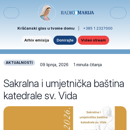
Skip to content
Skip to footer
Menu
Kršćanski glas u tvome domu
|
+385 1 2327000
Arhiv emisija
Donirajte
Video stream
AKTUALNOSTI
09 lipnja, 2026
1 minuta čitanja
Sakralna i umjetnička baština
katedrale sv. Vida