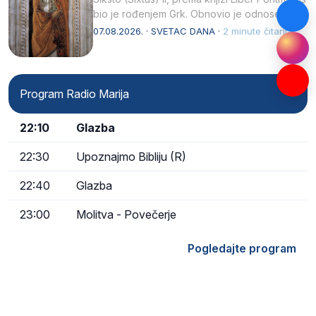
bio je rođenjem Grk. Obnovio je odnose s
afričkim…
07.08.2026. · SVETAC DANA ·
2 minute čitanja
Program Radio Marija
22:10
Glazba
22:30
Upoznajmo Bibliju (R)
22:40
Glazba
23:00
Molitva - Povečerje
Pogledajte program