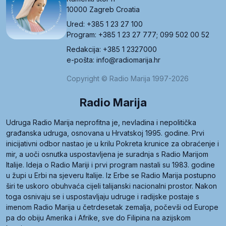
10000 Zagreb Croatia
Ured: +385 1 23 27 100
Program: +385 1 23 27 777; 099 502 00 52
Redakcija: +385 1 2327000
e-pošta: info@radiomarija.hr
Copyright © Radio Marija 1997-2026
Radio Marija
Udruga Radio Marija neprofitna je, nevladina i nepolitička
građanska udruga, osnovana u Hrvatskoj 1995. godine. Prvi
inicijativni odbor nastao je u krilu Pokreta krunice za obraćenje i
mir, a uoči osnutka uspostavljena je suradnja s Radio Marijom
Italije. Ideja o Radio Mariji i prvi program nastali su 1983. godine
u župi u Erbi na sjeveru Italije. Iz Erbe se Radio Marija postupno
širi te uskoro obuhvaća cijeli talijanski nacionalni prostor. Nakon
toga osnivaju se i uspostavljaju udruge i radijske postaje s
imenom Radio Marija u četrdesetak zemalja, počevši od Europe
pa do obiju Amerika i Afrike, sve do Filipina na azijskom