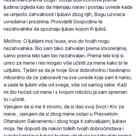
ljudima izgleda kao da mijenjaju narav i postaju uvrede kada
se umjesto zahvalnosti i ljubavi zbog njih, Bogu uzvraća
uvredama i prezirima. Prosvijetli Gospodine te
nezahvalnike da spoznaju ljubav kojom ih ljubiš.
Molitva:
O ljubljeni moj Isuse, evo do tvojih nogu
nezahvalnika. Bio sam tako zahvalan prema stvorenjima,
samo prema tebi sam bio nezahvalan. Prema tebi koji si
umro za mene i nisi mogao više učiniti za mene kako bi te
uzljubio. Tješim se da je tvoje Srce dobrohotno i beskrajno
milosrdno da će zaboraviti na sve uvrede koje sam ti nanio,
a sada te ljubim više od svega, više od samog sebe. Kaži
mi što hoćeš od mene i s tvojom milošću ja sam spreman
to i učiniti.
Vjerujem da si me ti stvorio, da si dao svoj život i Krv za
mene , vjerujem da si zbog mene ostao u Presvetom
Oltarskom Sakramentu i zbog toga ti zahvaljujem, ljubavi
moja. Ne dopusti da nakon tolikih tvojih dobročinstava i
svjedočanstava ljubavi budem ubuduće nezahvalan prema