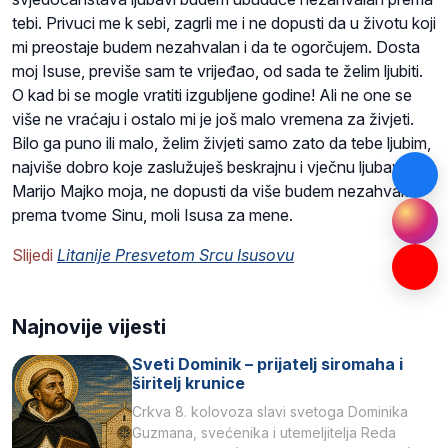
tebi. Privuci me k sebi, zagrli me i ne dopusti da u životu koji
mi preostaje budem nezahvalan i da te ogorčujem. Dosta
moj Isuse, previše sam te vrijeđao, od sada te želim ljubiti.
O kad bi se mogle vratiti izgubljene godine! Ali ne one se
više ne vraćaju i ostalo mi je još malo vremena za živjeti.
Bilo ga puno ili malo, želim živjeti samo zato da tebe ljubim,
najviše dobro koje zaslužuješ beskrajnu i vječnu ljubav.
Marijo Majko moja, ne dopusti da više budem nezahvalan
prema tvome Sinu, moli Isusa za mene.
Slijedi
Litanije Presvetom Srcu Isusovu
Najnovije vijesti
Sveti Dominik – prijatelj siromaha i
širitelj krunice
Crkva 8. kolovoza slavi svetoga Dominika
Guzmana, svećenika i utemeljitelja Reda