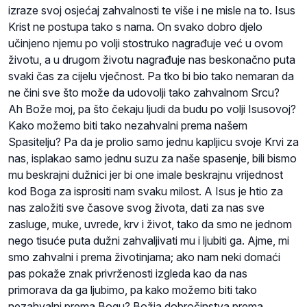
izraze svoj osjećaj zahvalnosti te više i ne misle na to. Isus
Krist ne postupa tako s nama. On svako dobro djelo
učinjeno njemu po volji stostruko nagrađuje već u ovom
životu, a u drugom životu nagrađuje nas beskonačno puta
svaki čas za cijelu vječnost. Pa tko bi bio tako nemaran da
ne čini sve što može da udovolji tako zahvalnom Srcu?
Ah Bože moj, pa što čekaju ljudi da budu po volji Isusovoj?
Kako možemo biti tako nezahvalni prema našem
Spasitelju? Pa da je prolio samo jednu kapljicu svoje Krvi za
nas, isplakao samo jednu suzu za naše spasenje, bili bismo
mu beskrajni dužnici jer bi one imale beskrajnu vrijednost
kod Boga za isprositi nam svaku milost. A Isus je htio za
nas založiti sve časove svog života, dati za nas sve
zasluge, muke, uvrede, krv i život, tako da smo ne jednom
nego tisuće puta dužni zahvaljivati mu i ljubiti ga. Ajme, mi
smo zahvalni i prema životinjama; ako nam neki domaći
pas pokaže znak privrženosti izgleda kao da nas
primorava da ga ljubimo, pa kako možemo biti tako
nezahvalni prema Bogu? Božja dobročinstva prema