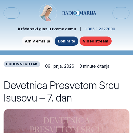
Skip to content
Skip to footer
Menu
Kršćanski glas u tvome domu
|
+385 1 2327000
Arhiv emisija
Donirajte
Video stream
DUHOVNI KUTAK
09 lipnja, 2026
3 minute čitanja
Devetnica Presvetom Srcu
Isusovu – 7. dan