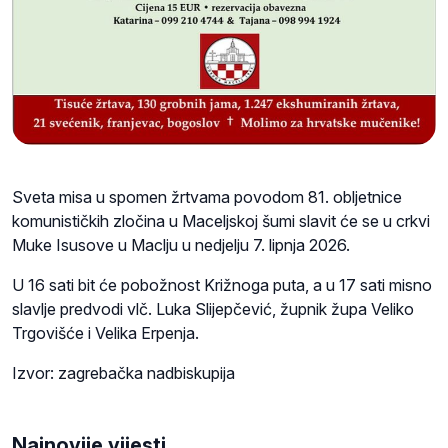
Sveta misa u spomen žrtvama povodom 81. obljetnice
komunističkih zločina u Maceljskoj šumi slavit će se u crkvi
Muke Isusove u Maclju u nedjelju 7. lipnja 2026.
U 16 sati bit će pobožnost Križnoga puta, a u 17 sati misno
slavlje predvodi vlč. Luka Slijepčević, župnik župa Veliko
Trgovišće i Velika Erpenja.
Izvor: zagrebačka nadbiskupija
Najnovije vijesti