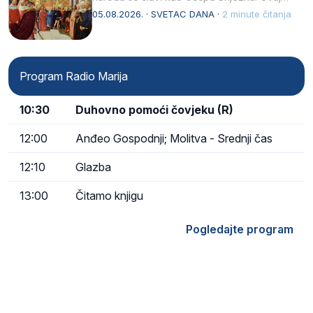
naziv, Sancta Maria…
05.08.2026. · SVETAC DANA ·
2 minute čitanja
Program Radio Marija
10:30
Duhovno pomoći čovjeku (R)
12:00
Anđeo Gospodnji; Molitva - Srednji čas
12:10
Glazba
13:00
Čitamo knjigu
Pogledajte program