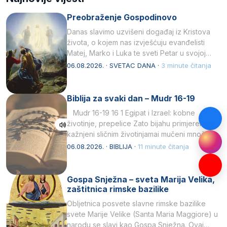
Preobraženje Gospodinovo
Danas slavimo uzvišeni događaj iz Kristova
života, o kojem nas izvješćuju evanđelisti
Matej, Marko i Luka te sveti Petar u svojoj
drugoj…
06.08.2026. · SVETAC DANA ·
3 minute čitanja
Biblija za svaki dan – Mudr 16-19
Mudr 16-19 16 1 Egipat i Izrael: kobne
životinje, prepelice Zato bijahu primjereno
kažnjeni sličnim životinjamai mučeni mnoštvom
kukaca.2 A narod…
06.08.2026. · BIBLIJA ·
11 minute čitanja
Gospa Snježna – sveta Marija Velika,
zaštitnica rimske bazilike
Obljetnica posvete slavne rimske bazilike
svete Marije Velike (Santa Maria Maggiore) u
narodu se slavi kao Gospa Snježna. Ovaj