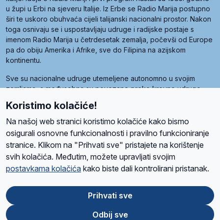
u župi u Erbi na sjeveru Italije. Iz Erbe se Radio Marija postupno
širi te uskoro obuhvaća cijeli talijanski nacionalni prostor. Nakon
toga osnivaju se i uspostavljaju udruge i radijske postaje s
imenom Radio Marija u četrdesetak zemalja, počevši od Europe
pa do obiju Amerika i Afrike, sve do Filipina na azijskom
kontinentu.
Sve su nacionalne udruge utemeljene autonomno u svojim
zemljama, a međusobna su povezane preko krovne udruge
pod nazivom Svjetska obitelj Radio Marije (World Family of
Koristimo kolačiće!
Radio Maria). Svjetsku obitelj utemeljilo je sedam članica, među
kojima je i hrvatska Udruga Radio Marija.
Na našoj web stranici koristimo kolačiće kako bismo
osigurali osnovne funkcionalnosti i pravilno funkcioniranje
stranice. Klikom na "Prihvati sve" pristajete na korištenje
svih kolačića. Međutim, možete upravljati svojim
O nama
Radio
Program
Volonteri
Prijatelji
Kontakt
Pravila privatnosti
postavkama kolačića
kako biste dali kontrolirani pristanak.
Kolačići
Uvjeti korištenja
Ova stranica je zaštićena Google reCAPTCHA sustavom
Prihvati sve
Odbij sve
App
Google