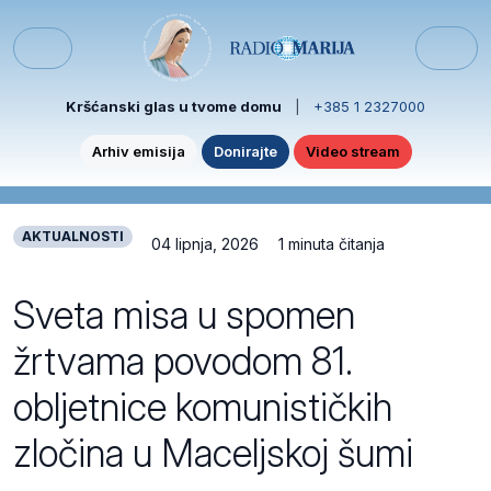
Skip to content
Skip to footer
Menu
Kršćanski glas u tvome domu
|
+385 1 2327000
Arhiv emisija
Donirajte
Video stream
AKTUALNOSTI
04 lipnja, 2026
1 minuta čitanja
Sveta misa u spomen
žrtvama povodom 81.
obljetnice komunističkih
zločina u Maceljskoj šumi