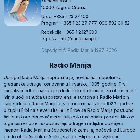
Kameniti stol 11
10000 Zagreb Croatia
Ured: +385 1 23 27 100
Program: +385 1 23 27 777; 099 502 00 52
Redakcija: +385 1 2327000
e-pošta: info@radiomarija.hr
Copyright © Radio Marija 1997-2026
Radio Marija
Udruga Radio Marija neprofitna je, nevladina i nepolitička
građanska udruga, osnovana u Hrvatskoj 1995. godine. Prvi
inicijativni odbor nastao je u krilu Pokreta krunice za obraćenje i
mir, a uoči osnutka uspostavljena je suradnja s Radio Marijom
Italije. Ideja o Radio Mariji i prvi program nastali su 1983. godine
u župi u Erbi na sjeveru Italije. Iz Erbe se Radio Marija postupno
širi te uskoro obuhvaća cijeli talijanski nacionalni prostor. Nakon
toga osnivaju se i uspostavljaju udruge i radijske postaje s
imenom Radio Marija u četrdesetak zemalja, počevši od Europe
pa do obiju Amerika i Afrike, sve do Filipina na azijskom