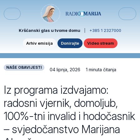
Skip to content
Skip to footer
Menu
Kršćanski glas u tvome domu
|
+385 1 2327000
Arhiv emisija
Donirajte
Video stream
NAŠE OBAVIJESTI
04 lipnja, 2026
1 minuta čitanja
Iz programa izdvajamo:
radosni vjernik, domoljub,
100%-tni invalid i hodočasnik
– svjedočanstvo Marijana