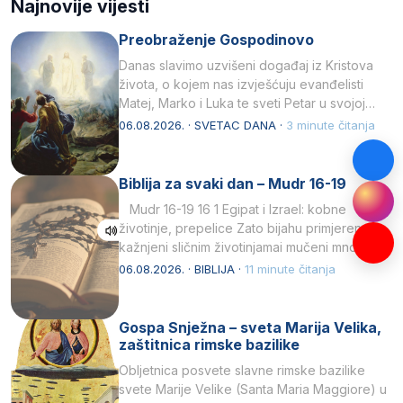
Najnovije vijesti
Preobraženje Gospodinovo
Danas slavimo uzvišeni događaj iz Kristova
života, o kojem nas izvješćuju evanđelisti
Matej, Marko i Luka te sveti Petar u svojoj
drugoj…
06.08.2026. · SVETAC DANA ·
3 minute čitanja
Biblija za svaki dan – Mudr 16-19
Mudr 16-19 16 1 Egipat i Izrael: kobne
životinje, prepelice Zato bijahu primjereno
kažnjeni sličnim životinjamai mučeni mnoštvom
kukaca.2 A narod…
06.08.2026. · BIBLIJA ·
11 minute čitanja
Gospa Snježna – sveta Marija Velika,
zaštitnica rimske bazilike
Obljetnica posvete slavne rimske bazilike
svete Marije Velike (Santa Maria Maggiore) u