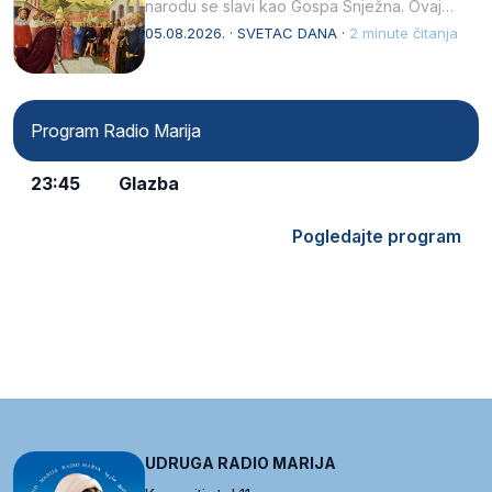
narodu se slavi kao Gospa Snježna. Ovaj
naziv, Sancta Maria…
05.08.2026. · SVETAC DANA ·
2 minute čitanja
Program Radio Marija
23:45
Glazba
Pogledajte program
UDRUGA RADIO MARIJA