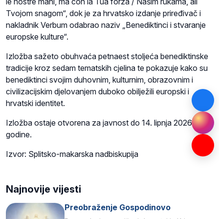
le nostre mani, ma con la Tua forza / Našim rukama, ali
Tvojom snagom“, dok je za hrvatsko izdanje priređivač i
nakladnik Verbum odabrao naziv „Benediktinci i stvaranje
europske kulture“.
Izložba sažeto obuhvaća petnaest stoljeća benediktinske
tradicije kroz sedam tematskih cjelina te pokazuje kako su
benediktinci svojim duhovnim, kulturnim, obrazovnim i
civilizacijskim djelovanjem duboko obilježili europski i
hrvatski identitet.
Izložba ostaje otvorena za javnost do 14. lipnja 2026.
godine.
Izvor: Splitsko-makarska nadbiskupija
Najnovije vijesti
Preobraženje Gospodinovo