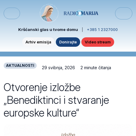
Skip to content
Skip to footer
Menu
Kršćanski glas u tvome domu
|
+385 1 2327000
Arhiv emisija
Donirajte
Video stream
AKTUALNOSTI
29 svibnja, 2026
2 minute čitanja
Otvorenje izložbe
„Benediktinci i stvaranje
europske kulture“