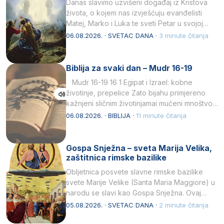
Danas slavimo uzvišeni događaj iz Kristova
života, o kojem nas izvješćuju evanđelisti
Matej, Marko i Luka te sveti Petar u svojoj
drugoj…
06.08.2026. · SVETAC DANA ·
3 minute čitanja
Biblija za svaki dan – Mudr 16-19
Mudr 16-19 16 1 Egipat i Izrael: kobne
životinje, prepelice Zato bijahu primjereno
kažnjeni sličnim životinjamai mučeni mnoštvom
kukaca.2 A narod…
06.08.2026. · BIBLIJA ·
11 minute čitanja
Gospa Snježna – sveta Marija Velika,
zaštitnica rimske bazilike
Obljetnica posvete slavne rimske bazilike
svete Marije Velike (Santa Maria Maggiore) u
narodu se slavi kao Gospa Snježna. Ovaj
naziv, Sancta Maria…
05.08.2026. · SVETAC DANA ·
2 minute čitanja