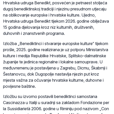
Hrvatska udruga Benedikt, posvećen je petnaest stoljeća
dugoj benediktinskoj tradiciji i njezinu presudnom utjecaju
na oblikovanje europske i hrvatske kulture. Ujedno,
Hrvatska udruga Benedikt tijekom 2026. godine obilježava
15 godina djelovanja kroz niz kulturnih, društvenih,
duhovnih i znanstvenih programa.
Izložba „Benediktinci i stvaranje europske kulture“ tijekom
prošle, 2025. godine realizirana je uz potporu Ministarstva
kulture i medija Republike Hrvatske, Splitsko-dalmatinske
županije te jedinica regionalne i lokalne samouprave. U
međuvremenu je postavljena u Zagrebu, Dicmu, Škabrnji i
Šestanovcu, dok Dugopolje nastavlja njezin put kroz
mjesta važna za očuvanje hrvatske kulturne, duhovne i
povijesne baštine.
Izložbu su izvorno postavili benediktinci samostana
Cascinazza u Italiji u suradnji sa zakladom Fondazione per
la Sussidiarietà 2006. godine u Riminiju pod nazivom „Con