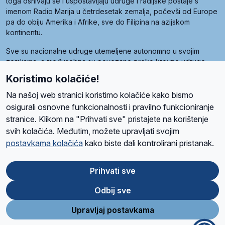
toga osnivaju se i uspostavljaju udruge i radijske postaje s
imenom Radio Marija u četrdesetak zemalja, počevši od Europe
pa do obiju Amerika i Afrike, sve do Filipina na azijskom
kontinentu.
Sve su nacionalne udruge utemeljene autonomno u svojim
zemljama, a međusobna su povezane preko krovne udruge
pod nazivom Svjetska obitelj Radio Marije (World Family of
Koristimo kolačiće!
Radio Maria). Svjetsku obitelj utemeljilo je sedam članica, među
kojima je i hrvatska Udruga Radio Marija.
Na našoj web stranici koristimo kolačiće kako bismo
osigurali osnovne funkcionalnosti i pravilno funkcioniranje
stranice. Klikom na "Prihvati sve" pristajete na korištenje
svih kolačića. Međutim, možete upravljati svojim
O nama
Radio
Program
Volonteri
Prijatelji
Kontakt
Pravila privatnosti
postavkama kolačića
kako biste dali kontrolirani pristanak.
Kolačići
Uvjeti korištenja
Ova stranica je zaštićena Google reCAPTCHA sustavom
Prihvati sve
Odbij sve
App
Google
Store
Play
Upravljaj postavkama
Design and development
SIK
&
C-Tel