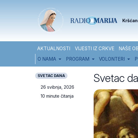
Skip to content
Skip to footer
Kršćan
AKTUALNOSTI
VIJESTI IZ CRKVE
NAŠE OB
O NAMA
PROGRAM
VOLONTERI
P
Svetac dan
SVETAC DANA
26 svibnja, 2026
10 minute čitanja