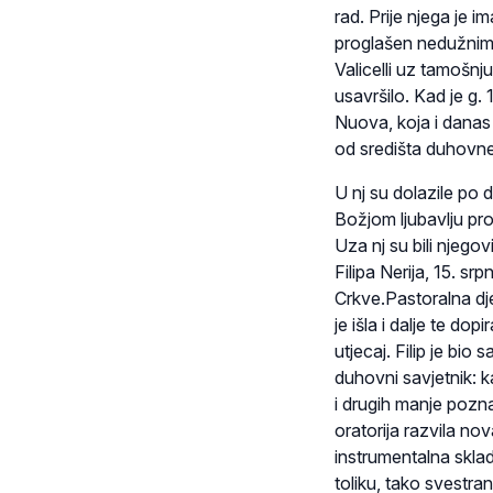
rad. Prije njega je i
proglašen nedužnim i
Valicelli uz tamošnju
usavršilo. Kad je g.
Nuova, koja i danas 
od središta duhovn
U nj su dolazile po d
Božjom ljubavlju pro
Uza nj su bili njegov
Filipa Nerija, 15. s
Crkve.Pastoralna djel
je išla i dalje te do
utjecaj. Filip je bio 
duhovni savjetnik: k
i drugih manje poznat
oratorija razvila no
instrumentalna sklad
toliku, tako svestra