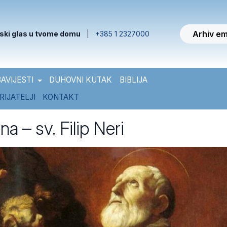
Arhiv em
ski glas u tvome domu
|
+385 1 2327000
AVIJESTI
DUHOVNI KUTAK
BIBLIJA
RIJATELJI
KONTAKT
a – sv. Filip Neri