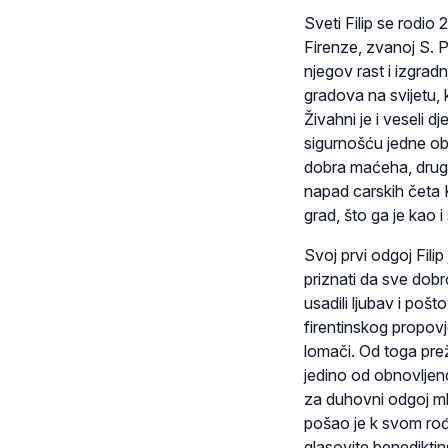
Sveti Filip se rodio 
Firenze, zvanoj S. P
njegov rast i izgradn
gradova na svijetu, k
Živahni je i veseli 
sigurnošću jedne obit
dobra maćeha, druga
napad carskih četa 
grad, što ga je kao 
Svoj prvi odgoj Fil
priznati da sve dob
usadili ljubav i po
firentinskog propov
lomači. Od toga pre
jedino od obnovljeno
za duhovni odgoj ml
pošao je k svom ro
glasovite benediktin