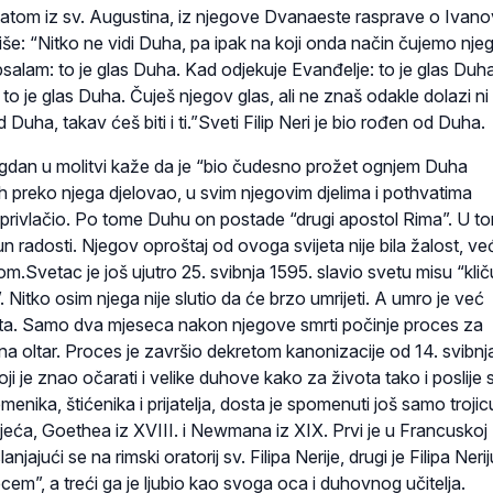
itatom iz sv. Augustina, iz njegove Dvanaeste rasprave o Ivan
še: “Nitko ne vidi Duha, pa ipak na koji onda način čujemo nje
salam: to je glas Duha. Kad odjekuje Evanđelje: to je glas Duh
: to je glas Duha. Čuješ njegov glas, ali ne znaš odakle dolazi n
d Duha, takav ćeš biti i ti.”Sveti Filip Neri je bio rođen od Duha.
gdan u molitvi kaže da je “bio čudesno prožet ognjem Duha
uh preko njega djelovao, u svim njegovim djelima i pothvatima
privlačio. Po tome Duhu on postade “drugi apostol Rima”. U t
 radosti. Njegov oproštaj od ovoga svijeta nije bila žalost, ve
.Svetac je još ujutro 25. svibnja 1595. slavio svetu misu “kliču
. Nitko osim njega nije slutio da će brzo umrijeti. A umro je već
ata. Samo dva mjeseca nakon njegove smrti počinje proces za
a oltar. Proces je završio dekretom kanonizacije od 14. svibnj
koji je znao očarati i velike duhove kako za života tako i poslije s
enika, štićenika i prijatelja, dosta je spomenuti još samo trojic
oljeća, Goethea iz XVIII. i Newmana iz XIX. Prvi je u Francuskoj
njajući se na rimski oratorij sv. Filipa Nerije, drugi je Filipa Nerij
em”, a treći ga je ljubio kao svoga oca i duhovnog učitelja.