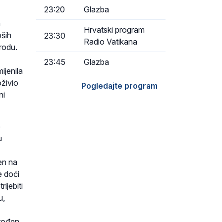
23:20
Glazba
a
Hrvatski program
pših
23:30
Radio Vatikana
irodu.
23:45
Glazba
ijenila
oživio
Pogledajte program
ni
e
u
en na
e doći
ijebiti
u,
 rođen