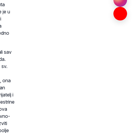
uta
 je u
i
a
jedno
li sav
da.
 sv.
a, ona
ran
jatelj i
estrine
gova
ivno-
viti
bolje