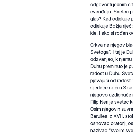
odgovoriti jednim c
evanđelju. Svetac pi
glas? Kad odjekuje p
odjekuje Božja riječ
ide. I ako si rođen o
Crkva na njegov bla
Svetoga”. I taj je D
odzvanjao, k njemu 
Duhu preminuo je pun
radost u Duhu Svetom
pjevajući od radosti”
sljedeće noći u 3 s
njegovo uzdignuće n
Filip Neri je svetac 
Osim njegovih suvrem
Berullea iz XVII. st
osnovao oratorij, osla
nazivao “svojim svec