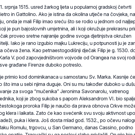
21. srpnja 1515. usred žarkog ljeta u popularnoj gradskoj četvrti
ietro in Gattolino. Ako je istina da okolina utječe na čovjeka, n
ju, onda je mali Filip imao sreću što se rodio u jednom od najlje
oji je pun bajoslovnih umjetnina, ali i koji okružuje prekrasnu pr
dječak proveo sretne najranije godine svoga djetinjstva okružen
elji. Iako je rano izgubio majku Lukreciju, u potpunosti ju je zam
 očeva žena. Kao petnaestogodišnji dječak Filip je g. 1530. d
Karla V. pod zapovjedništvom vojvode od Orangea na svoj rod
i sve građane Firenze duboko potreslo.
ip je primio kod dominikanaca u samostanu Sv. Marka. Kasnije ć
ro što ima u sebi njima duguje. Oni su mu također duboko u duš
štovanje za svoga “mučenika” Jeronima Savonarolu, vatrenog
jednika, koji je zbog sukoba s papom Aleksandrom VI. bio spalj
žestokoga proroka Filip je naučio da prava obnova Crkve mož
g klera i laikata. Zato će kao svećenik svu svoju aktivnost upotr
adeži, puka i klera. Još dosta mlad god. 1532., po očevu nalog
đaku Romulu, trgovcu, u San Germano, danas Cassino, podno
ske opatije. Trgovački su ga poslovi slabo privlačili. On nije bio