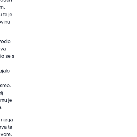
im.
 te je
ovinu
vodio
ova
io se s
ajalo
sreo.
lj
 mu je
a.
 njega
ova te
ovore.