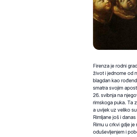
Firenza je rodni gra
život i jednome od na
blagdan kao rođenda
smatra svojim apost
26. svibnja na njegov
rimskoga puka. Ta zn
a uvijek uz veliko s
Rimljane još i danas 
Rimu u crkvi gdje j
oduševljenjem i pob