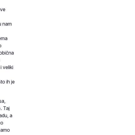
ove
ju nam
.
rema
o
eobična
i
 veliki
to ih je
sa,
. Taj
adu, a
ko
 samo