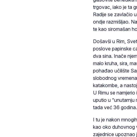
trgovac, iako je ta
Radije se zavlačio u
ondje razmišljao. N
te kao siromašan ho
Došavši u Rim, Sveti
poslove papinske ca
dva sina. Inače njem
malo kruha, sira, ma
pohađao učilište Sa
slobodnog vremena u
katakombe, a nastoj
U Rimu se namjerio i n
uputio u “unutarnju 
tada već 36 godina.
I tu je nakon mnogih
kao oko duhovnog vo
zajednice upoznao j