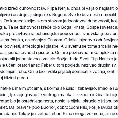
tko izreći duhovnost sv. Filipa Nerija, onda bi valjalo naglasiti 
ljivije i usrdnije sjedinjenje s Bogom. Sve to bez nekih naročitih
ti. On koraca kraljevskom stazom jednostavne duhovnosti, ko
turgija. Ta se duhovnost kreće oko Boga, Krista, Gospe i svetaca
boko proživljavana euharistijska pobožnost, sinovska ljubav p
nje mučenika, osjećanje s Crkvom. Odatle i njegovo oduševljen
, povijesti, arheologije i glazbe. A u svemu se tome zrcalila n
nost, jednostavnost i jasnoća. On nije poznavao ni kompleksa n
ao biti jednostavno i veselo Božje dijete.Sveti Filip Neri bio je i
 ga je učeni oratorijanac Faber u tom pogledu nazivao drugim sv.
nijem ruhu. On je bio i veliki prijatelj domaćih životinja, onih š
 blizini i gradu.
rletke s malim pticama, s kojima se šalio i zabavljao. Imao je i p
cio”, tj. svojeglavac te velikoga mačka s krznom ružičaste boje
etac bio je osrednjega rasta, nosio je bijelu, okruglo ošišanu br
biret. Da, pravi “Pippo Buono”, dobroćudni Filip, koji je svuda o
 pouzdanje. Takav je svetac trebao Rimu onoga vremena, ali ne