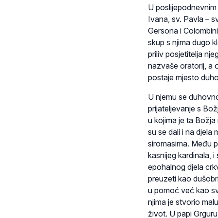
U poslijepodnevnim s
Ivana, sv. Pavla – s
Gersona i Colombinij
skup s njima dugo kl
priliv posjetitelja n
nazvaše oratorij, a o
postaje mjesto duhov
U njemu se duhovno 
prijateljevanje s Bož
u kojima je ta Božja 
su se dali i na djela
siromasima. Među pr
kasnijeg kardinala, 
epohalnog djela crkv
preuzeti kao dušobri
u pomoć već kao sveć
njima je stvorio mal
život. U papi Grguru