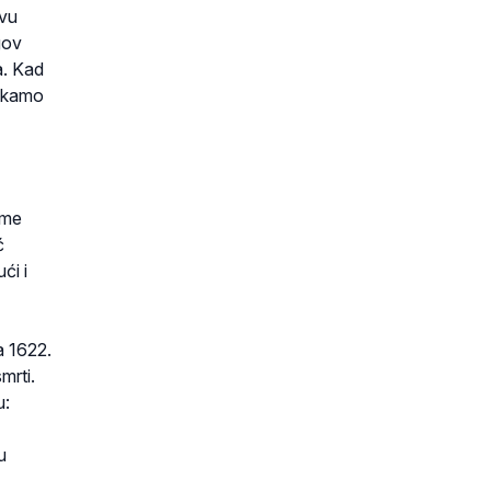
ovu
gov
a. Kad
i kamo
ome
ć
ći i
a 1622.
mrti.
u:
u