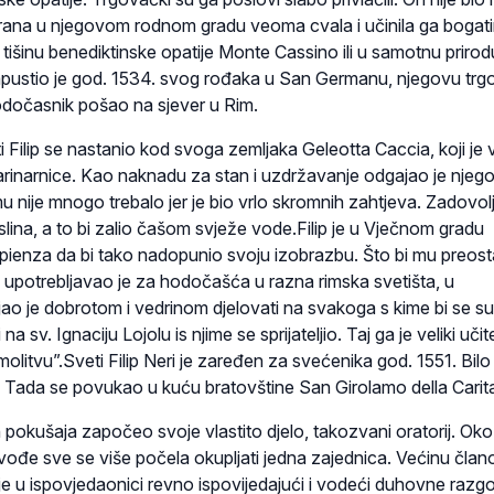
 grana u njegovom rodnom gradu veoma cvala i učinila ga bogat
 tišinu benediktinske opatije Monte Cassino ili u samotnu prirodu
apustio je god. 1534. svog rođaka u San Germanu, njegovu trg
dočasnik pošao na sjever u Rim.
 Filip se nastanio kod svoga zemljaka Geleotta Caccia, koji je 
rinarnice. Kao naknadu za stan i uzdržavanje odgajao je njeg
u nije mnogo trebalo jer je bio vrlo skromnih zahtjeva. Zadovolj
slina, a to bi zalio čašom svježe vode.Filip je u Vječnom gradu
pienza da bi tako nadopunio svoju izobrazbu. Što bi mu preost
potrebljavao je za hodočašća u razna rimska svetišta, u
ao je dobrotom i vedrinom djelovati na svakoga s kime bi se su
a sv. Ignaciju Lojolu is njime se sprijateljio. Taj ga je veliki učite
molitvu”.Sveti Filip Neri je zaređen za svećenika god. 1551. Bilo
 Tada se povukao u kuću bratovštine San Girolamo della Carit
 pokušaja započeo svoje vlastito djelo, takozvani oratorij. Oko
đe sve se više počela okupljati jedna zajednica. Većinu član
e u ispovjedaonici revno ispovijedajući i vodeći duhovne razg