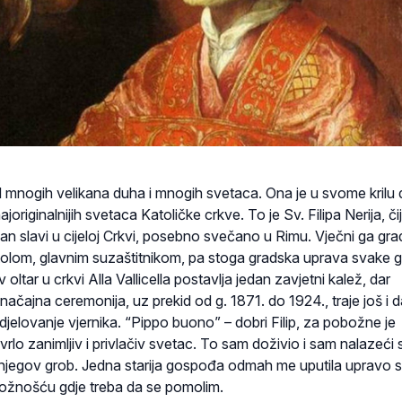
d mnogih velikana duha i mnogih svetaca. Ona je u svome krilu 
joriginalnijih svetaca Katoličke crkve. To je Sv. Filipa Nerija, čij
n slavi u cijeloj Crkvi, posebno svečano u Rimu. Vječni ga gra
olom, glavnim suzaštitnikom, pa stoga gradska uprava svake 
 oltar u crkvi Alla Vallicella postavlja jedan zavjetni kalež, dar
ačajna ceremonija, uz prekid od g. 1871. do 1924., traje još i 
udjelovanje vjernika. “Pippo buono” – dobri Filip, za pobožne je
vrlo zanimljiv i privlačiv svetac. To sam doživio i sam nalazeći 
e njegov grob. Jedna starija gospođa odmah me uputila upravo 
ožnošću gdje treba da se pomolim.