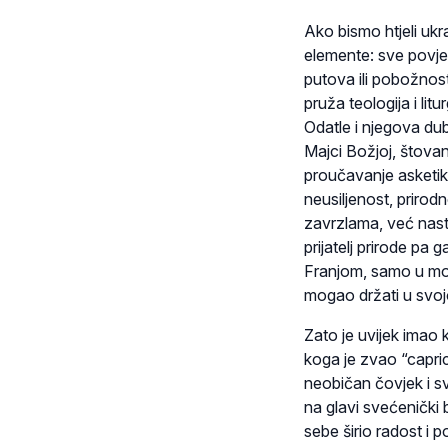
Ako bismo htjeli ukra
elemente: sve povjer
putova ili pobožnos
pruža teologija i li
Odatle i njegova du
Majci Božjoj, štova
proučavanje asketike
neusiljenost, prirod
zavrzlama, već nastoj
prijatelj prirode pa
Franjom, samo u moder
mogao držati u svojoj
Zato je uvijek imao k
koga je zvao “capric
neobičan čovjek i sv
na glavi svećenički 
sebe širio radost i