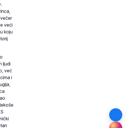
.
vinca,
uvečer
ve veći
ju koju
orij
no
 ljudi
mo, već
icima i
gija,
rca
rao
itekoše
 S
nički
etan