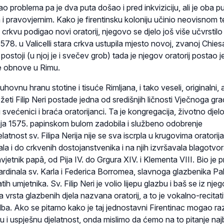
mao problema pa je dva puta došao i pred inkviziciju, ali je oba p
 pravovjernim. Kako je firentinsku koloniju učinio neovisnom te
 crkvu podigao novi oratorij, njegovo se djelo još više učvrstilo 
 1578. u Valicelli stara crkva ustupila mjesto novoj, zvanoj Chies
postoji (u njoj je i svečev grob) tada je njegov oratorij postao 
e obnove u Rimu.
uhovnu hranu stotine i tisuće Rimljana, i tako veseli, originalni, a
žeti Filip Neri postade jedna od središnjih ličnosti Vječnoga gra
i svećenici i braća oratorijanci. Ta je kongregacija, životno djelo
rpnja 1575. papinskom bulom zadobila i službeno odobrenje
atnost sv. Filipa Nerija nije se sva iscrpla u krugovima oratorij
pirala i do crkvenih dostojanstvenika i na njih izvršavala blagotvo
savjetnik papâ, od Pija IV. do Grgura XIV. i Klementa VIII. Bio je pri
ardinala sv. Karla i Federica Borromea, slavnoga glazbenika Pal
ih umjetnika. Sv. Filip Neri je volio lijepu glazbu i baš se iz nje
va vrsta glazbenih djela nazvana oratorij, a to je vokalno-recitat
ba. Ako se pitamo kako je taj jednostavni Firentinac mogao raz
nu i uspješnu djelatnost, onda mislimo da ćemo na to pitanje naj