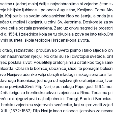
atima u jednoj maloj ćeliji s najodabranijima bi zajedno čitao sv
voje biblijske ljubimce – pa onda Augustina, Kasijana, Tomu Ak
a. Koji put bi sa svojim odgajanicima išao na šetnju, a onda je 
ečao u molitvi i klanjanju u crkvi Sv. Jeronima. Doskora je za s
jegova ćelija postala premalena. Zato uz crkvu sagradiše prostori
d g. 1554. i zajednica koja se tu okupljala zove se isto tako.Orat
nih susreta, škola teologije i kršćanskoga života.
čitalo, razmatralo i proučavalo Sveto pismo i tako stjecalo o
jom nadahnutom riječju. No čitali su se i životopisi svetaca, onih
riječ postala život. Posjetitelji oratorija nisu ostali kod toga sa
 milosrđa. Obilazili bi bolnice, ubožnice, ulice, te pomagali bolesn
ve Nerijeve učenike valja ubrojiti mladog rimskog senatora Taru
i slavnoga Baroniusa, jednoga od najslavnijih oratorijanaca, tvo
ene povijesti.Sveti Filip Neri je po nalogu Pape god. 1564. mo
žnik i brigu za firentinsku crkvu i zajednicu u Rimu. Tada mu pr
enici njegovi prvi i najbolji učenici: Tarugi, Bordini i Baronius.
u bratsku zajednicu svjetovnih svećenika, koji su provodili zajed
 XIII. (1572-1582) Filip Neri je imao oslonac i jamstvo za nesm