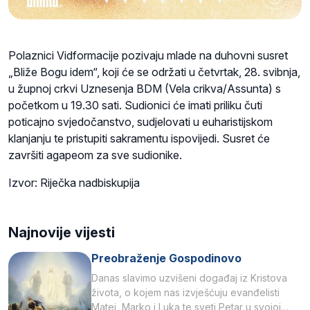
Polaznici Vidformacije pozivaju mlade na duhovni susret
„Bliže Bogu idem“, koji će se održati u četvrtak, 28. svibnja,
u župnoj crkvi Uznesenja BDM (Vela crikva/Assunta) s
početkom u 19.30 sati. Sudionici će imati priliku čuti
poticajno svjedočanstvo, sudjelovati u euharistijskom
klanjanju te pristupiti sakramentu ispovijedi. Susret će
završiti agapeom za sve sudionike.
Izvor: Riječka nadbiskupija
Najnovije vijesti
Preobraženje Gospodinovo
Danas slavimo uzvišeni događaj iz Kristova
života, o kojem nas izvješćuju evanđelisti
Matej, Marko i Luka te sveti Petar u svojoj