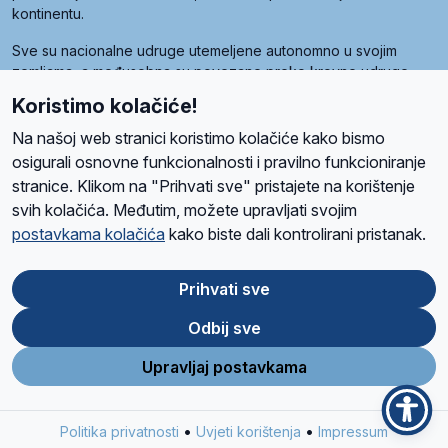
kontinentu.
Sve su nacionalne udruge utemeljene autonomno u svojim
zemljama, a međusobna su povezane preko krovne udruge
pod nazivom Svjetska obitelj Radio Marije (World Family of
Koristimo kolačiće!
Radio Maria). Svjetsku obitelj utemeljilo je sedam članica, među
kojima je i hrvatska Udruga Radio Marija.
Na našoj web stranici koristimo kolačiće kako bismo
osigurali osnovne funkcionalnosti i pravilno funkcioniranje
stranice. Klikom na "Prihvati sve" pristajete na korištenje
svih kolačića. Međutim, možete upravljati svojim
O nama
Radio
Program
Volonteri
Prijatelji
Kontakt
Pravila privatnosti
postavkama kolačića
kako biste dali kontrolirani pristanak.
Kolačići
Uvjeti korištenja
Ova stranica je zaštićena Google reCAPTCHA sustavom
Prihvati sve
Odbij sve
App
Google
Store
Play
Upravljaj postavkama
Design and development
SIK
&
C-Tel
•
•
Politika privatnosti
Uvjeti korištenja
Impressum