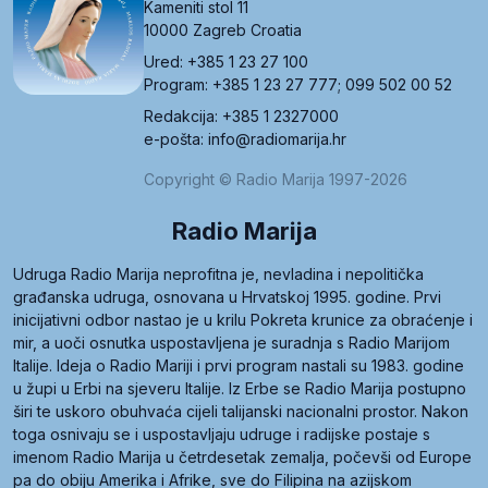
Kameniti stol 11
10000 Zagreb Croatia
Ured: +385 1 23 27 100
Program: +385 1 23 27 777; 099 502 00 52
Redakcija: +385 1 2327000
e-pošta: info@radiomarija.hr
Copyright © Radio Marija 1997-2026
Radio Marija
Udruga Radio Marija neprofitna je, nevladina i nepolitička
građanska udruga, osnovana u Hrvatskoj 1995. godine. Prvi
inicijativni odbor nastao je u krilu Pokreta krunice za obraćenje i
mir, a uoči osnutka uspostavljena je suradnja s Radio Marijom
Italije. Ideja o Radio Mariji i prvi program nastali su 1983. godine
u župi u Erbi na sjeveru Italije. Iz Erbe se Radio Marija postupno
širi te uskoro obuhvaća cijeli talijanski nacionalni prostor. Nakon
toga osnivaju se i uspostavljaju udruge i radijske postaje s
imenom Radio Marija u četrdesetak zemalja, počevši od Europe
pa do obiju Amerika i Afrike, sve do Filipina na azijskom