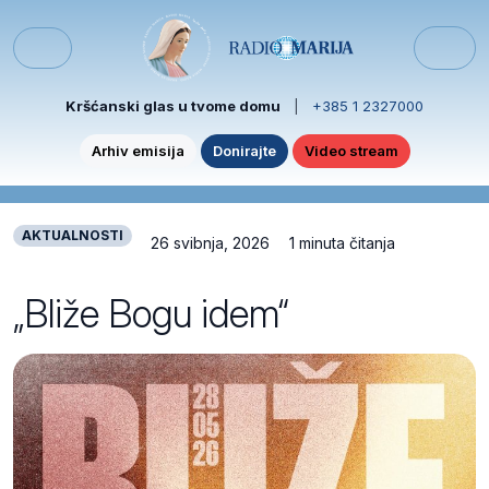
Skip to content
Skip to footer
Menu
Kršćanski glas u tvome domu
|
+385 1 2327000
Arhiv emisija
Donirajte
Video stream
AKTUALNOSTI
26 svibnja, 2026
1 minuta čitanja
„Bliže Bogu idem“