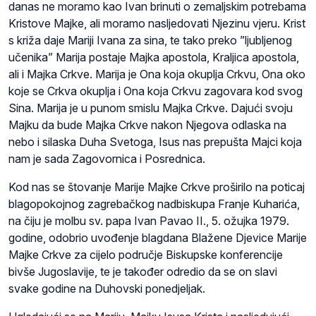
danas ne moramo kao Ivan brinuti o zemaljskim potrebama
Kristove Majke, ali moramo nasljedovati Njezinu vjeru. Krist
s križa daje Mariji Ivana za sina, te tako preko ”ljubljenog
učenika” Marija postaje Majka apostola, Kraljica apostola,
ali i Majka Crkve. Marija je Ona koja okuplja Crkvu, Ona oko
koje se Crkva okuplja i Ona koja Crkvu zagovara kod svog
Sina. Marija je u punom smislu Majka Crkve. Dajući svoju
Majku da bude Majka Crkve nakon Njegova odlaska na
nebo i silaska Duha Svetoga, Isus nas prepušta Majci koja
nam je sada Zagovornica i Posrednica.
Kod nas se štovanje Marije Majke Crkve proširilo na poticaj
blagopokojnog zagrebačkog nadbiskupa Franje Kuharića,
na čiju je molbu sv. papa Ivan Pavao II., 5. ožujka 1979.
godine, odobrio uvođenje blagdana Blažene Djevice Marije
Majke Crkve za cijelo područje Biskupske konferencije
bivše Jugoslavije, te je također odredio da se on slavi
svake godine na Duhovski ponedjeljak.