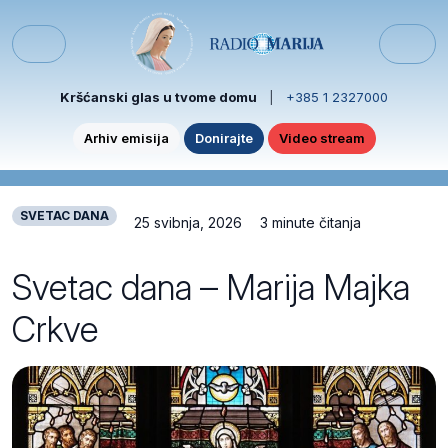
Skip to content
Skip to footer
Menu
Kršćanski glas u tvome domu
|
+385 1 2327000
Arhiv emisija
Donirajte
Video stream
SVETAC DANA
25 svibnja, 2026
3 minute čitanja
Svetac dana – Marija Majka
Crkve