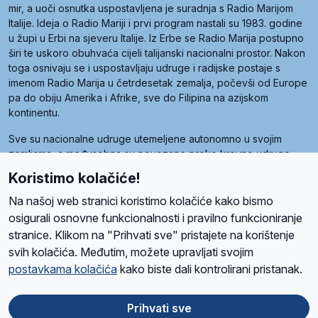
mir, a uoči osnutka uspostavljena je suradnja s Radio Marijom
Italije. Ideja o Radio Mariji i prvi program nastali su 1983. godine
u župi u Erbi na sjeveru Italije. Iz Erbe se Radio Marija postupno
širi te uskoro obuhvaća cijeli talijanski nacionalni prostor. Nakon
toga osnivaju se i uspostavljaju udruge i radijske postaje s
imenom Radio Marija u četrdesetak zemalja, počevši od Europe
pa do obiju Amerika i Afrike, sve do Filipina na azijskom
kontinentu.
Sve su nacionalne udruge utemeljene autonomno u svojim
zemljama, a međusobna su povezane preko krovne udruge
pod nazivom Svjetska obitelj Radio Marije (World Family of
Koristimo kolačiće!
Radio Maria). Svjetsku obitelj utemeljilo je sedam članica, među
kojima je i hrvatska Udruga Radio Marija.
Na našoj web stranici koristimo kolačiće kako bismo
osigurali osnovne funkcionalnosti i pravilno funkcioniranje
stranice. Klikom na "Prihvati sve" pristajete na korištenje
svih kolačića. Međutim, možete upravljati svojim
O nama
Radio
Program
Volonteri
Prijatelji
Kontakt
Pravila privatnosti
postavkama kolačića
kako biste dali kontrolirani pristanak.
Kolačići
Uvjeti korištenja
Ova stranica je zaštićena Google reCAPTCHA sustavom
Prihvati sve