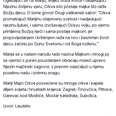
Ugledajući se na Mariju, Majku Isusa Krista i nasljedujući
Njezinu življenu vjeru, Crkva isto postaje majka što rađa
Božju djecu. O tome govori Drugi vatikanski sabor: ”Crkva
promatrajući Marijinu otajstvenu svetost i nasljedujući
njezinu ljubav, i vjerno izvršavajući Očevu volju, po vjerno
primljenoj Božjoj riječi i sama postaje majkom: jer
propovijedanjem i krštenjem rađa na nov i besmrtan život
djecu začetu po Duhu Svetomu i od Boga rođenu.”
Marija se u našem narodu rado naziva Majkom i mnogi joj
se vjernici s punim pouzdanjem obraćaju moleći upravo
Njezin majčinski zagovor, s pravom osjećajući u njemu
posebnu nadu i iznimnu snagu.
Mariji Majci Crkve posvećene su mnoge crkve i kapele
diljem svijeta i hrvatskih krajeva: Zagreb-Trnovčica, Plitvice,
Garevac kod Modriče, Mostar-katedrala, Subotica.
Izvor: Laudato