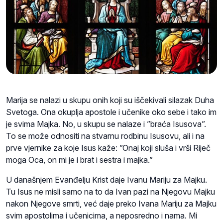
Marija se nalazi u skupu onih koji su iščekivali silazak Duha
Svetoga. Ona okuplja apostole i učenike oko sebe i tako im
je svima Majka. No, u skupu se nalaze i ”braća Isusova”.
To se može odnositi na stvarnu rodbinu Isusovu, ali i na
prve vjernike za koje Isus kaže: ”Onaj koji sluša i vrši Riječ
moga Oca, on mi je i brat i sestra i majka.”
U današnjem Evanđelju Krist daje Ivanu Mariju za Majku.
Tu Isus ne misli samo na to da Ivan pazi na Njegovu Majku
nakon Njegove smrti, već daje preko Ivana Mariju za Majku
svim apostolima i učenicima, a neposredno i nama. Mi