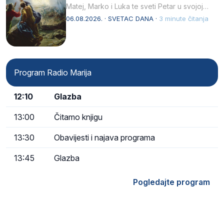
Matej, Marko i Luka te sveti Petar u svojoj
drugoj…
06.08.2026. · SVETAC DANA ·
3 minute čitanja
Program Radio Marija
12:10
Glazba
13:00
Čitamo knjigu
13:30
Obavijesti i najava programa
13:45
Glazba
Pogledajte program