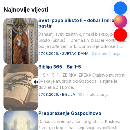
Najnovije vijesti
Sveti papa Siksto II – dobar i miroljubiv
pastir
Današnji sveti zaštitnik, rimski biskup, papa
Siksto (Sixtus) II, prema knjizi Liber Pontificalis
bio je rođenjem Grk. Obnovio je odnose s
afričkim…
07.08.2026. · SVETAC DANA ·
2 minute čitanja
Biblija 365 – Sir 1-5
Sir 1-5 1 I. ZBIRKA IZREKA Otajstvo mudrosti
Svaka je mudrost od Gospoda i s njime je
dovijeka.2 Tko će…
07.08.2026. · BIBLIJA ·
10 minute čitanja
Preobraženje Gospodinovo
Danas slavimo uzvišeni događaj iz Kristova
života, o kojem nas izvješćuju evanđelisti