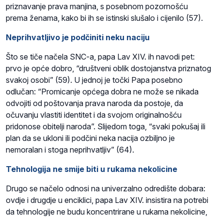
priznavanje prava manjina, s posebnom pozornošću
prema ženama, kako bi ih se istinski slušalo i cijenilo (57).
Neprihvatljivo je podčiniti neku naciju
Što se tiče načela SNC-a, papa Lav XIV. ih navodi pet:
prvo je opće dobro, “društveni oblik dostojanstva priznatog
svakoj osobi” (59). U jednoj je točki Papa posebno
odlučan: “Promicanje općega dobra ne može se nikada
odvojiti od poštovanja prava naroda da postoje, da
očuvanju vlastiti identitet i da svojom originalnošću
pridonose obitelji naroda”. Slijedom toga, “svaki pokušaj ili
plan da se ukloni ili podčini neka nacija ozbiljno je
nemoralan i stoga neprihvatljiv” (64).
Tehnologija ne smije biti u rukama nekolicine
Drugo se načelo odnosi na univerzalno odredište dobara:
ovdje i drugdje u enciklici, papa Lav XIV. insistira na potrebi
da tehnologije ne budu koncentrirane u rukama nekolicine,