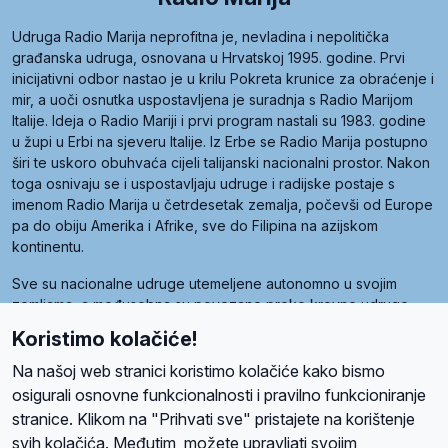
Udruga Radio Marija neprofitna je, nevladina i nepolitička
građanska udruga, osnovana u Hrvatskoj 1995. godine. Prvi
inicijativni odbor nastao je u krilu Pokreta krunice za obraćenje i
mir, a uoči osnutka uspostavljena je suradnja s Radio Marijom
Italije. Ideja o Radio Mariji i prvi program nastali su 1983. godine
u župi u Erbi na sjeveru Italije. Iz Erbe se Radio Marija postupno
širi te uskoro obuhvaća cijeli talijanski nacionalni prostor. Nakon
toga osnivaju se i uspostavljaju udruge i radijske postaje s
imenom Radio Marija u četrdesetak zemalja, počevši od Europe
pa do obiju Amerika i Afrike, sve do Filipina na azijskom
kontinentu.
Sve su nacionalne udruge utemeljene autonomno u svojim
zemljama, a međusobna su povezane preko krovne udruge
pod nazivom Svjetska obitelj Radio Marije (World Family of
Koristimo kolačiće!
Radio Maria). Svjetsku obitelj utemeljilo je sedam članica, među
kojima je i hrvatska Udruga Radio Marija.
Na našoj web stranici koristimo kolačiće kako bismo
osigurali osnovne funkcionalnosti i pravilno funkcioniranje
stranice. Klikom na "Prihvati sve" pristajete na korištenje
svih kolačića. Međutim, možete upravljati svojim