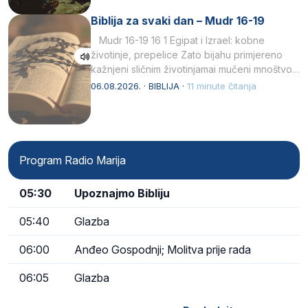
Biblija za svaki dan – Mudr 16-19
Mudr 16-19 16 1 Egipat i Izrael: kobne
životinje, prepelice Zato bijahu primjereno
kažnjeni sličnim životinjamai mučeni mnoštvom
kukaca.2 A narod…
06.08.2026. · BIBLIJA ·
11 minute čitanja
Program Radio Marija
05:30
Upoznajmo Bibliju
05:40
Glazba
06:00
Anđeo Gospodnji; Molitva prije rada
06:05
Glazba