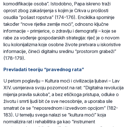
komodifikacije osoba”. Istodobno, Papa iskreno traži
oprost zbog zakašnjenja s kojim je Crkva u prošlosti
osudila “pošast ropstva” (174-176). Enciklika spominje
također “nove rijetke zemlje moći”, odnosno ključne
informacije – primjerice, o zdravlju i demografiji – koje se
rabe za vođenje gospodarskih strategija: riječ je o novom
licu kolonijalizma koje osobne živote pretvara u iskoristive
informacije, čineći digitalnu sredinu “prostorom grabeži”
(178-179).
Prevladati teoriju “pravednog rata”
U petom poglavlju – Kultura moći i civilizacija ljubavi – Lav
XIV. usmjerava svoju pozornost na rat: “Digitalna revolucija
mijenja pravila sukoba”, a bez etičkoga pristupa, odluke o
životu i smrti ljudi bit će sve neosobnije, a uporaba sile
smatrat će se “neposrednom i izvedivom opcijom” (182-
183). U temelju svega nalazi se “kultura moći” koja
normalizira rat i rehabilitira ga kao “instrument