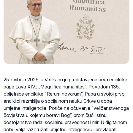
25. svibnja 2026. u Vatikanu je predstavljena prva enciklika
pape Lava XIV.: „Magnifica humanitas“. Povodom 135.
obljetnice enciklike “Rerum novarum”, Papa u svojoj prvoj
enciklici razmišlja o socijalnom nauku Crkve u doba
umjetne inteligencije. Potiče na očuvanje “veličanstvenoga
čovještva u kojemu boravi Bog”, promičući istinu,
dostojanstvo rada, socijalnu pravednost i mir. U digitalnom
dobu valja razoružati umjetnu inteligenciju i prevladati