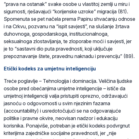
“prava na ostanak” svake osobe u vlastitoj zemlji u miru i
sigurnosti, rješavajući “korijenske uzroke” migracija (81).
Spomenuta se pet načela prema Papinu shvaćanju odnose
i na Crkvu, pozvanu na “ispit savjesti”, na slušanje žrtava
duhovnoga, gospodarskoga, institucionalnoga,
seksualnoga zlostavljanja, te zloporabe moći i savjesti, jer
je to “sastavni dio puta pravednosti, koji uključuje
prepoznavanje štete, pravednu naknadu i prevenciju” (89).
Etički kodeks za umjetnu inteligenciju
Treće poglavlje – Tehnologija i dominacija. Veličina ljudske
osobe pred obećanjima umjetne inteligencije – ističe da
umjetnoj inteligenciji valja pristupiti oprezno, održavajući
jasnoću o odgovornosti u svim njezinim fazama
(accountability) i usredotočujući se na odgovarajuće
politike i pravne okvire, neovisan nadzor i edukaciju
korisnika. Ponajviše, potreban je etički kodeks podvrgnut
kriterijima zajedničke socijalne pravednosti, jer „nije