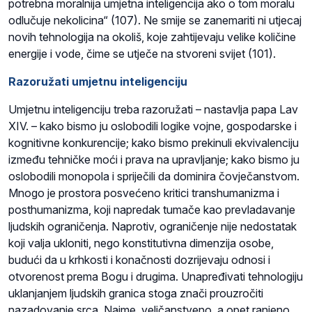
potrebna moralnija umjetna inteligencija ako o tom moralu
odlučuje nekolicina“ (107). Ne smije se zanemariti ni utjecaj
novih tehnologija na okoliš, koje zahtijevaju velike količine
energije i vode, čime se utječe na stvoreni svijet (101).
Razoružati umjetnu inteligenciju
Umjetnu inteligenciju treba razoružati – nastavlja papa Lav
XIV. – kako bismo ju oslobodili logike vojne, gospodarske i
kognitivne konkurencije; kako bismo prekinuli ekvivalenciju
između tehničke moći i prava na upravljanje; kako bismo ju
oslobodili monopola i spriječili da dominira čovječanstvom.
Mnogo je prostora posvećeno kritici transhumanizma i
posthumanizma, koji napredak tumače kao prevladavanje
ljudskih ograničenja. Naprotiv, ograničenje nije nedostatak
koji valja ukloniti, nego konstitutivna dimenzija osobe,
budući da u krhkosti i konačnosti dozrijevaju odnosi i
otvorenost prema Bogu i drugima. Unapređivati tehnologiju
uklanjanjem ljudskih granica stoga znači prouzročiti
nazadovanje srca. Naime, veličanstveno, a opet ranjeno,