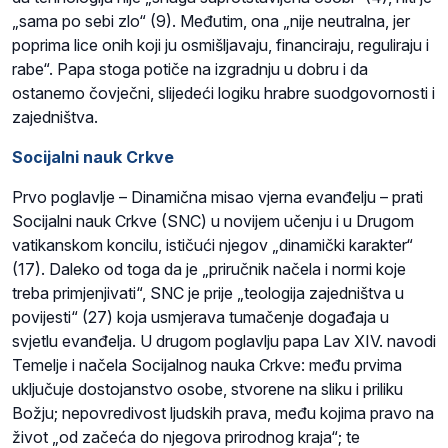
„sama po sebi zlo“ (9). Međutim, ona „nije neutralna, jer
poprima lice onih koji ju osmišljavaju, financiraju, reguliraju i
rabe“. Papa stoga potiče na izgradnju u dobru i da
ostanemo čovječni, slijedeći logiku hrabre suodgovornosti i
zajedništva.
Socijalni nauk Crkve
Prvo poglavlje – Dinamična misao vjerna evanđelju – prati
Socijalni nauk Crkve (SNC) u novijem učenju i u Drugom
vatikanskom koncilu, ističući njegov „dinamički karakter“
(17). Daleko od toga da je „priručnik načela i normi koje
treba primjenjivati“, SNC je prije „teologija zajedništva u
povijesti“ (27) koja usmjerava tumačenje događaja u
svjetlu evanđelja. U drugom poglavlju papa Lav XIV. navodi
Temelje i načela Socijalnog nauka Crkve: među prvima
uključuje dostojanstvo osobe, stvorene na sliku i priliku
Božju; nepovredivost ljudskih prava, među kojima pravo na
život „od začeća do njegova prirodnog kraja“; te