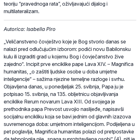
teoriju “pravednoga rata”, oživljavajući dijalog i
multilateralizam.
Autorica: Isabella Piro
„Veličanstveno čovještvo koje je Bog stvorio danas se
nalazi pred odlučujućim izborom: podići novu Babilonsku
kulu ili izgraditi grad u kojemu Bog i čovječanstvo žive
zajedno“. Incipit prve enciklike pape Lava XIV. – Magnifica
humanitas, „o zaštiti ljudske osobe u doba umjetne
inteligencije“ – sažima njezine temeljne razloge i svrhu.
Objavljena danas, u ponedjeljak 25. svibnja, Papa ju je
potpisao 15. svibnja, na 135. obljetnicu objavljivanja
enciklike Rerum novarum Lava XIII. Od svojega je
prethodnika papa Prevost usvojio naslijeđe, napisavši
socijalnu encikliku koja se bavi jednim od glavnih izazova
suvremenoga doba: umjetnom inteligencijom. Podijeljena u
pet poglavlja, Magnifica humanitas polazi od pretpostavke
da tehnologija nije „snaga suprotstavljena osobi“ (4), niti je