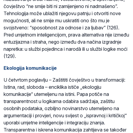
čovještvo “ne smije biti ni zamijenjeno ni nadmašeno”.
Tehnologija može ublažiti njegovu patnju i otvoriti nove
mogućnosti, ali ne smije mu uskratiti ono što mu je
svojstveno: “sposobnost za odnose i za ljubav” (126).
Pred umjetnom inteligencijom, prava alternativa nije između
entuzijazma i straha, nego između dva načina izgradnje
napretka: u službi pojedinca i narodā ili u službi logike moći
(129).
Ekologija komunikacije
U četvrtom poglavlju – Zaštititi čovještvo u transformaciji:
Istina, rad, sloboda – enciklika ističe „ekologiju
komunikacije“ utemeljenu na istini. Papa potiče na
transparentnost u logikama odabira sadržaja, zaštitu
osobnih podataka, ozbiljno novinarstvo utemeljeno na
argumentaciji i provjeri, novu svijest o „ispravnoj i kritičkoj“
uporabi umjetne inteligencije i integraciju znanja.
Transparentna i iskrena komunikacija zahtijeva se također