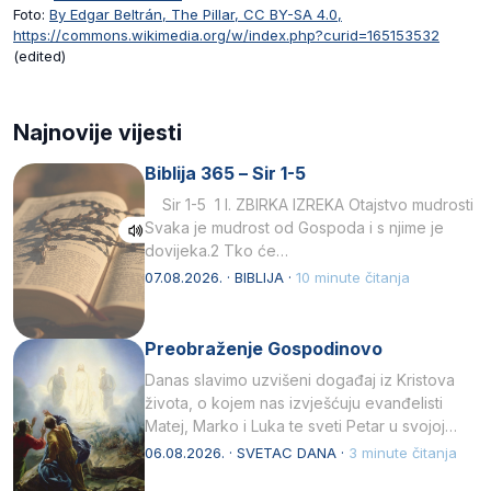
Foto:
By Edgar Beltrán, The Pillar, CC BY-SA 4.0,
https://commons.wikimedia.org/w/index.php?curid=165153532
(edited)
Najnovije vijesti
Biblija 365 – Sir 1-5
Sir 1-5 1 I. ZBIRKA IZREKA Otajstvo mudrosti
Svaka je mudrost od Gospoda i s njime je
dovijeka.2 Tko će…
07.08.2026. · BIBLIJA ·
10 minute čitanja
Preobraženje Gospodinovo
Danas slavimo uzvišeni događaj iz Kristova
života, o kojem nas izvješćuju evanđelisti
Matej, Marko i Luka te sveti Petar u svojoj
drugoj…
06.08.2026. · SVETAC DANA ·
3 minute čitanja