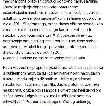
međunarodne politike”, potičući ponovno naoružavanje.
Javno je mnijenje danas također opterećeno
polarizirajućim medijskim narativima, kao i “zabrinjavajućim
gubitkom povijesnoga sjećanja” koji nas lišava dugoročne
vizije (191). Slijedom toga, mir se danas više ne shvaća kao
zadatak koji treba preuzeti, nego kao interval između
sukoba. Zbog toga papa Lav XIV. ponavlja da je – uz
održavanje prava na legitimnu obranu u najužem smislu –
potrebno prevladati teoriju ‘pravednog rata’, te promicati
dijalog, diplomaciju i oprost (192).
Nijedan algoritam ne čini rat moralno prihvatljivim
Papa Prevost ne propušta osuditi rast ratne industrije, utrku
u nuklearnom naoružanju i pojavljivanje novih naoružanih
aktera – među kojima džihadiste – čiji je cilj održavati
sukobe kao izvor moći i profita. Jasno potom upozorava
na uporabu oružja povezanoga s umjetnom inteligencijom
jer “ne postoji algoritam koji može učiniti rat moralno
prihvatljivim”. Potrebna su stroga etička ograničenja,