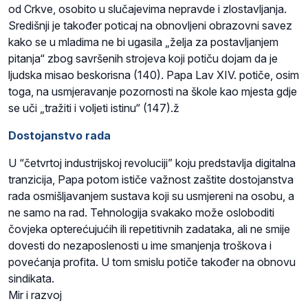
od Crkve, osobito u slučajevima nepravde i zlostavljanja.
Središnji je također poticaj na obnovljeni obrazovni savez
kako se u mladima ne bi ugasila „želja za postavljanjem
pitanja“ zbog savršenih strojeva koji potiču dojam da je
ljudska misao beskorisna (140). Papa Lav XIV. potiče, osim
toga, na usmjeravanje pozornosti na škole kao mjesta gdje
se uči „tražiti i voljeti istinu“ (147).ž
Dostojanstvo rada
U “četvrtoj industrijskoj revoluciji” koju predstavlja digitalna
tranzicija, Papa potom ističe važnost zaštite dostojanstva
rada osmišljavanjem sustava koji su usmjereni na osobu, a
ne samo na rad. Tehnologija svakako može osloboditi
čovjeka opterećujućih ili repetitivnih zadataka, ali ne smije
dovesti do nezaposlenosti u ime smanjenja troškova i
povećanja profita. U tom smislu potiče također na obnovu
sindikata.
Mir i razvoj