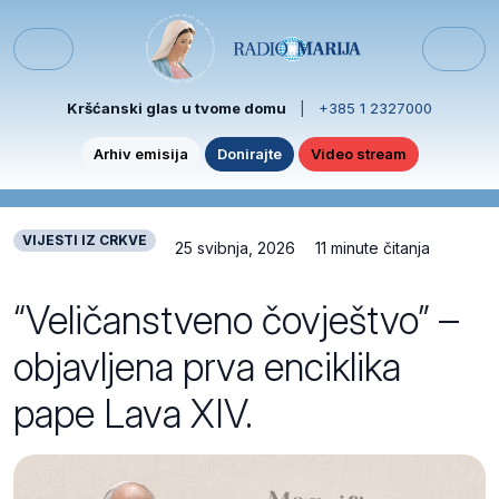
Skip to content
Skip to footer
Menu
Kršćanski glas u tvome domu
|
+385 1 2327000
Arhiv emisija
Donirajte
Video stream
VIJESTI IZ CRKVE
25 svibnja, 2026
11 minute čitanja
“Veličanstveno čovještvo” –
objavljena prva enciklika
pape Lava XIV.