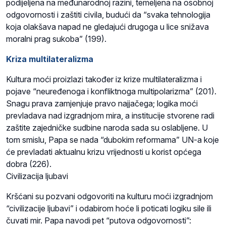
podijeljena na međunarodnoj razini, temeljena na osobnoj
odgovornosti i zaštiti civila, budući da “svaka tehnologija
koja olakšava napad ne gledajući drugoga u lice snižava
moralni prag sukoba” (199).
Kriza multilateralizma
Kultura moći proizlazi također iz krize multilateralizma i
pojave “neuređenoga i konfliktnoga multipolarizma” (201).
Snagu prava zamjenjuje pravo najjačega; logika moći
prevladava nad izgradnjom mira, a institucije stvorene radi
zaštite zajedničke sudbine naroda sada su oslabljene. U
tom smislu, Papa se nada “dubokim reformama” UN-a koje
će prevladati aktualnu krizu vrijednosti u korist općega
dobra (226).
Civilizacija ljubavi
Kršćani su pozvani odgovoriti na kulturu moći izgradnjom
“civilizacije ljubavi” i odabirom hoće li poticati logiku sile ili
čuvati mir. Papa navodi pet “putova odgovornosti”: