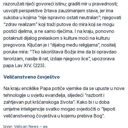
razoružati riječi govoreći istinu; graditi mir u pravednosti;
usvojiti perspektive žrtava zauzimanjem stava, jer ima
sukoba u kojima “nije ispravno ostati neutralan”; njegovati
“zdrav realizam” koji traži putove do mira koji se mogu
postići djelima, a ne samo riječima. I na kraju, ponovno
potaknuti dijalog prelaskom s kulture moći na kulturu
pregovora. Ključan je i “dijalog među religijama”, nositelj
poruke mira: “Tko iskorištava Božje ime da bi opravdao
terorizam, nasilje ili rat, izdaje njegovo lice”, upozorava
papa Lav XIV. (223).
Veličanstveno čovještvo
Na kraju enciklike Papa potiče vjernike da se upuste u nove
tehnologije u svjetlu evanđelja, slijedeći “razborit i
zahtjevan put kršćanskoga života”. Kako bi i u doba
umjetne inteligencije svatko mogao svjedočiti o “ljepoti
veličanstvenog čovještva u kojemu prebiva Bog”.
Izvor:
Vatican News – aa