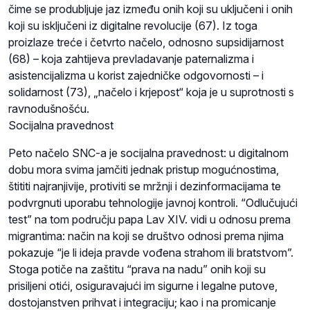
čime se produbljuje jaz između onih koji su uključeni i onih
koji su isključeni iz digitalne revolucije (67). Iz toga
proizlaze treće i četvrto načelo, odnosno supsidijarnost
(68) – koja zahtijeva prevladavanje paternalizma i
asistencijalizma u korist zajedničke odgovornosti – i
solidarnost (73), „načelo i krjepost“ koja je u suprotnosti s
ravnodušnošću.
Socijalna pravednost
Peto načelo SNC-a je socijalna pravednost: u digitalnom
dobu mora svima jamčiti jednak pristup mogućnostima,
štititi najranjivije, protiviti se mržnji i dezinformacijama te
podvrgnuti uporabu tehnologije javnoj kontroli. “Odlučujući
test” na tom području papa Lav XIV. vidi u odnosu prema
migrantima: način na koji se društvo odnosi prema njima
pokazuje “je li ideja pravde vođena strahom ili bratstvom”.
Stoga potiče na zaštitu “prava na nadu” onih koji su
prisiljeni otići, osiguravajući im sigurne i legalne putove,
dostojanstven prihvat i integraciju; kao i na promicanje