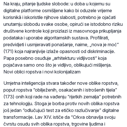
Na kraju, pitanje ljudske slobode: u doba u kojemu su
digitalne platforme osmišljene kako bi oduzele vrijeme
korisnikā i iskoristile njihove slabosti, potrebno je ojačati
unutarnju slobodu svake osobe, opirući se istodobno riziku
društvene kontrole koji proizlazi iz masovnoga prikupljanja
podataka i uporabe algoritamskih sustava. Profilirati,
predvidjeti i usmjeravati ponašanje, naime, „nova je moć“
(171) koja najranjivije izlaže opasnosti od diskriminacije.
Papa posebno osuđuje „arhitekturu vidljivosti“ koja
pojačava samo ono što je vidljivo, oblikujući mišljenja.
Novi oblici ropstva i novi kolonijalizam
Umjetna inteligencija stvara također nove oblike ropstva,
poput ropstva “obilježenih, osakaćenih i istrošenih tijela”
(173) onih koji rade na vađenju “rijetkih zemalja” potrebnih
za tehnologiju. Stoga je borba protiv novih oblika ropstva
još jedan “odlučujući test za etičko razlučivanje” digitalne
transformacije. Lav XIV. ističe da “Crkva obnavlja svoju
čvrstu osudu svih oblika ropstva, trgovine ljudima i