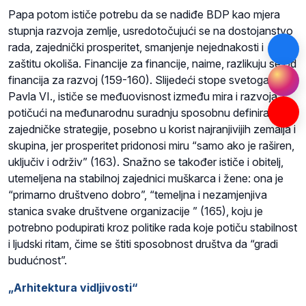
Papa potom ističe potrebu da se nadiđe BDP kao mjera
stupnja razvoja zemlje, usredotočujući se na dostojanstvo
rada, zajednički prosperitet, smanjenje nejednakosti i
zaštitu okoliša. Financije za financije, naime, razlikuju se od
financija za razvoj (159-160). Slijedeći stope svetoga
Pavla VI., ističe se međuovisnost između mira i razvoja,
potičući na međunarodnu suradnju sposobnu definirati
zajedničke strategije, posebno u korist najranjivijih zemalja i
skupina, jer prosperitet pridonosi miru “samo ako je raširen,
uključiv i održiv” (163). Snažno se također ističe i obitelj,
utemeljena na stabilnoj zajednici muškarca i žene: ona je
“primarno društveno dobro”, “temeljna i nezamjenjiva
stanica svake društvene organizacije ” (165), koju je
potrebno podupirati kroz politike rada koje potiču stabilnost
i ljudski ritam, čime se štiti sposobnost društva da “gradi
budućnost”.
„Arhitektura vidljivosti“