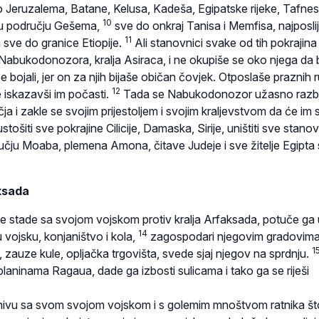
do Jeruzalema, Batane, Kelusa, Kadeša, Egipatske rijeke, Tafnes
10
u području Gešema,
sve do onkraj Tanisa i Memfisa, najposli
11
 sve do granice Etiopije.
Ali stanovnici svake od tih pokrajina
Nabukodonozora, kralja Asiraca, i ne okupiše se oko njega da 
se bojali, jer on za njih bijaše običan čovjek. Otposlaše praznih 
12
 iskazavši im počasti.
Tada se Nabukodonozor užasno razbj
čja i zakle se svojim prijestoljem i svojim kraljevstvom da će im 
tošiti sve pokrajine Cilicije, Damaska, Sirije, uništiti sve stano
ručju Moaba, plemena Amona, čitave Judeje i sve žitelje Egipta
ksada
 stade sa svojom vojskom protiv kralja Arfaksada, potuče ga 
14
u vojsku, konjaništvo i kola,
zagospodari njegovim gradovima
1
 zauze kule, opljačka trgovišta, svede sjaj njegov na sprdnju.
laninama Ragaua, dade ga izbosti sulicama i tako ga se riješi
inivu sa svom svojom vojskom i s golemim mnoštvom ratnika št