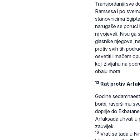
Transjordaniji sve 
Ramsesa i po svem
stanovnicima Egipta
narugaše se poruci 
nj vojevali. Nisu ga 
glasnike njegove, ne
protiv svih tih podru
osvetiti i mačem opus
koji življahu na pod
obaju mora.
13
Rat protiv Arfa
Godine sedamnaeste
borbi, rasprši mu sv
doprije do Ekbatane,
Arfaksada uhvati u p
zauvijek.
16
Vrati se tada u N