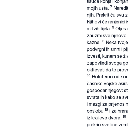
tisuća konja i konja
7
mojih usta.
Naredit
njih. Prekrit ću svu 
Njihovi će ranjenici i
9
mrtvih tijela.
Otjera
zauzmi sve njihovo p
11
kazne.
Neka tvoje
podvrgni ih smrti i pl
izvesti, kunem se ž
zapovijedi svoga go
oklijevati da to pro
14
Holoferno ode od 
časnike vojske asir
gospodar njegov: sto
svrsta ih kako se sv
i mazgi za prijenos 
18
opskrbu
i za hran
19
iz kraljeva dvora.
prekrio sve lice zem