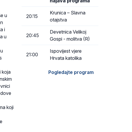
najava programa
Krunica – Slavna
še u
20:15
otajstva
n
a i
Devetnica Velikoj
20:45
ta u
Gospi - molitva (R)
 u
Ispovijest vjere
21:00
s
Hrvata katolika
 koja
Pogledajte program
inskim
ovnici
redove
ma koji
ne