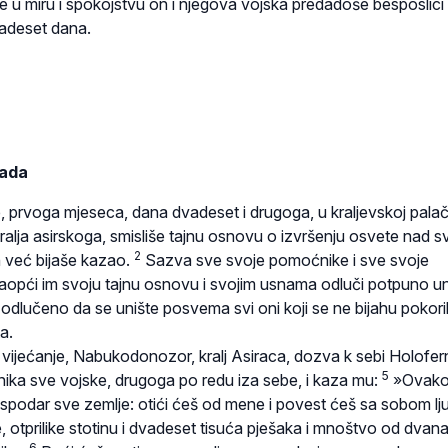
 se u miru i spokojstvu on i njegova vojska predadoše besposlici 
vadeset dana.
pada
prvoga mjeseca, dana dvadeset i drugoga, u kraljevskoj palač
lja asirskoga, smisliše tajnu osnovu o izvršenju osvete nad 
2
 već bijaše kazao.
Sazva sve svoje pomoćnike i sve svoje
saopći im svoju tajnu osnovu i svojim usnama odluči potpuno un
 odlučeno da se unište posvema svi oni koji se ne bijahu pokoril
a.
 vijećanje, Nabukodonozor, kralj Asiraca, dozva k sebi Holofer
5
ka sve vojske, drugoga po redu iza sebe, i kaza mu:
»Ovak
 gospodar sve zemlje: otići ćeš od mene i povest ćeš sa sobom lj
 otprilike stotinu i dvadeset tisuća pješaka i mnoštvo od dvan
6