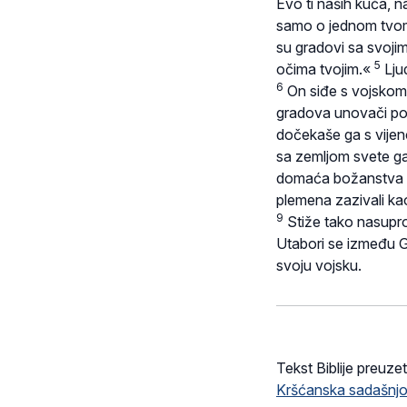
Evo ti naših kuća, na
samo o jednom tvome 
su gradovi sa svojim
5
očima tvojim.«
Lju
6
On siđe s vojskom 
gradova unovači po
dočekaše ga s vijen
sa zemljom svete gaj
domaća božanstva ka
plemena zazivali ka
9
Stiže tako nasuprot 
Utabori se između G
svoju vojsku.
Tekst Biblije preuzet
Kršćanska sadašnjo