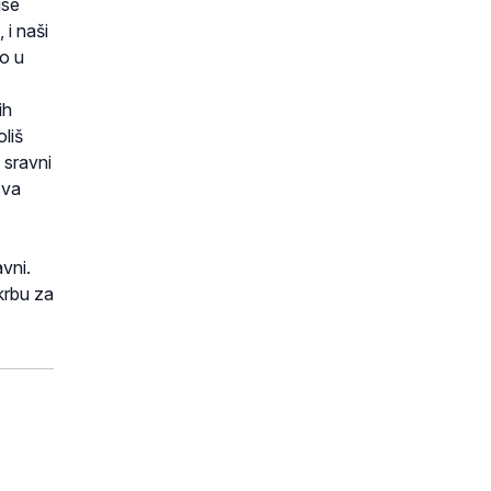
ise
 i naši
ro u
ih
liš
 sravni
sva
avni.
krbu za