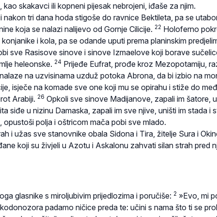
kao skakavci ili kopneni pijesak nebrojeni, iđaše za njim.
i nakon tri dana hoda stigoše do ravnice Bektileta, pa se utabo
22
nine koja se nalazi nalijevo od Gornje Cilicije.
Holoferno pok
 konjanike i kola, pa se odande uputi prema planinskim predjeli
robi sve Rasisove sinove i sinove Izmaelove koji borave sučelic
24
emlje heleonske.
Prijeđe Eufrat, prođe kroz Mezopotamiju, ra
 nalaze na uzvisinama uzduž potoka Abrona, da bi izbio na mo
ije, isječe na komade sve one koji mu se opirahu i stiže do me
26
rot Arabiji.
Opkoli sve sinove Madijanove, zapali im šatore, u
ta siđe u nizinu Damaska, zapali im sve njive, uništi im stada i 
, opustoši polja i oštricom mača pobi sve mlado.
 i užas sve stanovnike obala Sidona i Tira, žitelje Sura i Okin
ađane koji su živjeli u Azotu i Askalonu zahvati silan strah pred n
2
a glasnike s miroljubivim prijedlozima i poručiše:
»Evo, mi p
ukodonozora padamo ničice preda te: učini s nama što ti se proh