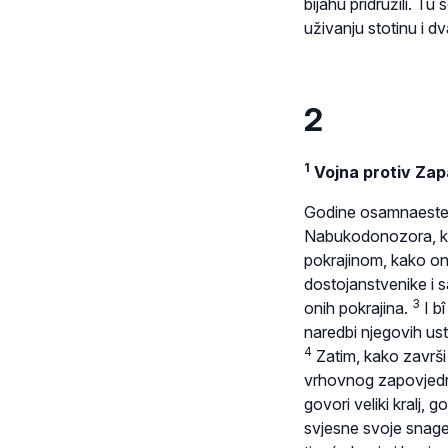
bijahu pridružili. Tu
uživanju stotinu i d
2
1
Vojna protiv Za
Godine osamnaeste, 
Nabukodonozora, kra
pokrajinom, kako on
dostojanstvenike i 
3
onih pokrajina.
I bî
naredbi njegovih ust
4
Zatim, kako završi
vrhovnog zapovjedni
govori veliki kralj,
svjesne svoje snage,