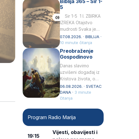
Biblija 365 – Sir 1-
rođenjem Grk.
5
Obnovio je odnose s
afričkim…
Sir 1-5 1 I. ZBIRKA
IZREKA Otajstvo
mudrosti Svaka je
mudrost od Gospoda
07.08.2026. · BIBLIJA ·
i s njime je dovijeka.2
10 minute čitanja
Tko će…
Preobraženje
Gospodinovo
Danas slavimo
uzvišeni događaj iz
Kristova života, o
kojem nas izvješćuju
06.08.2026. · SVETAC
evanđelisti Matej,
DANA ·
3 minute
Marko i Luka te sveti
čitanja
Petar u svojoj
drugoj…
Program Radio Marija
Vijesti, obavijesti i
19:15