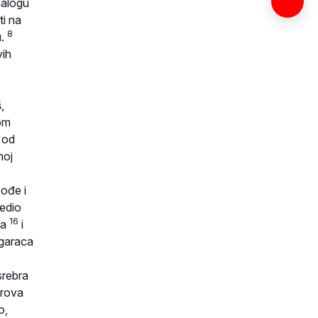
nalogu
ti na
8
u.
vih
,
om
e od
moj
ođe i
redio
16
ma
i
agaraca
srebra
orova
o,