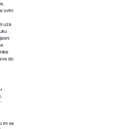
a,
je svim
bi uza
ruku
esni
se
vnike
 sve do
u
,
5
o im se