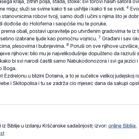
šega kraja, žitnih polja, stada, stoke: svi torovi naših šatora ov
4
migu; služi se svime kako ti se ushtije i kako ti se svidi.
Evo,
 stanovnicima robovi tvoji, samo dođi i učini s njima što je dob
di dođoše do Holoferna i saopćiše mu te poruke.
prema obali, postavi upravitelje po utvrđenim gradovima te iz t
7
sebno izabrane ljude kao pomoćnu vojnicu.
Građani i sav oko
8
cima, plesovima i bubnjevima.
Poruši on sve njihove uzvišice,
eve njihove: bilo mu je najvelikodušnije dopušteno da razruši 
ko bi svi narodi častili samo Nabukodonozora i svi ga jezici i
o Boga.
Ezdrelonu u blizini Dotaina, a to je sučelice velikoj judejskoj r
ebe i Skitopolisa i tu se zadrža cio mjesec dana da sakupi ops
i iz Biblije u izdanju Kršćanske sadašnjosti; izvor:
online Biblija,
st