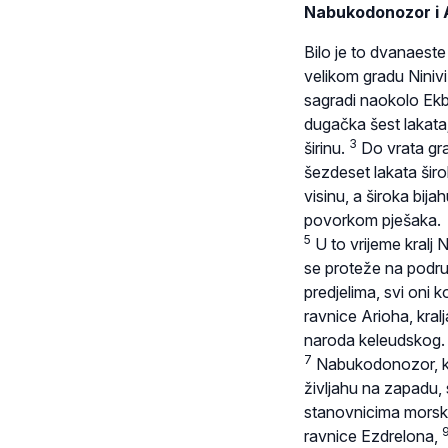
Nabukodonozor i 
Bilo je to dvanaeste
velikom gradu Niniv
sagradi naokolo Ekba
dugačka šest lakata
3
širinu.
Do vrata grad
šezdeset lakata širo
visinu, a široka bij
povorkom pješaka.
5
U to vrijeme kralj
se proteže na podr
predjelima, svi oni k
ravnice Arioha, kral
naroda keleudskog.
7
Nabukodonozor, kra
življahu na zapadu, 
stanovnicima morsk
ravnice Ezdrelona,