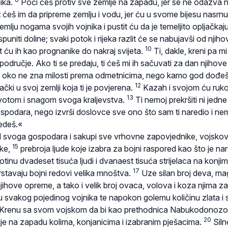
nika.
Poći ćeš protiv sve zemlje na zapadu, jer se ne odazva 
 ćeš im da pripreme zemlju i vodu, jer ću u svome bijesu nasrnu
zemlju nogama svojih vojnika i pustit ću da je temeljito opljačkaj
spuniti doline; svaki potok i rijeka razlit će se nabujavši od njiho
10
t ću ih kao prognanike do nakraj svijeta.
Ti, dakle, kreni pa mi
odručje. Ako ti se predaju, ti ćeš mi ih sačuvati za dan njihove
 oko ne zna milosti prema odmetnicima, nego kamo god dođeš
12
jački u svoj zemlji koja ti je povjerena.
Kazah i svojom ću ruk
13
ivotom i snagom svoga kraljevstva.
Ti nemoj prekršiti ni jedn
spodara, nego izvrši doslovce sve ono što sam ti naredio i ne
vedeš.«
svoga gospodara i sakupi sve vrhovne zapovjednike, vojskov
15
ske,
prebroja ljude koje izabra za bojni raspored kao što je na
tinu dvadeset tisuća ljudi i dvanaest tisuća strijelaca na konji
17
rstavaju bojni redovi velika mnoštva.
Uze silan broj deva, m
njihove opreme, a tako i velik broj ovaca, volova i koza njima za
u svakog pojedinog vojnika te napokon golemu količinu zlata i 
Krenu sa svom vojskom da bi kao prethodnica Nabukodonoz
20
lje na zapadu kolima, konjanicima i izabranim pješacima.
Siln