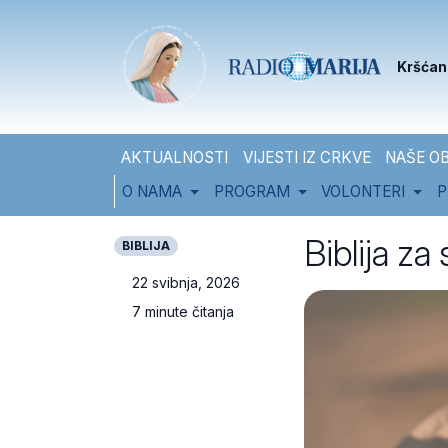
Skip to content
Skip to footer
Kršćan
AKTUALNOSTI
VIJESTI IZ CRKVE
NAŠE OB
O NAMA
PROGRAM
VOLONTERI
P
Biblija za
BIBLIJA
22 svibnja, 2026
7 minute čitanja