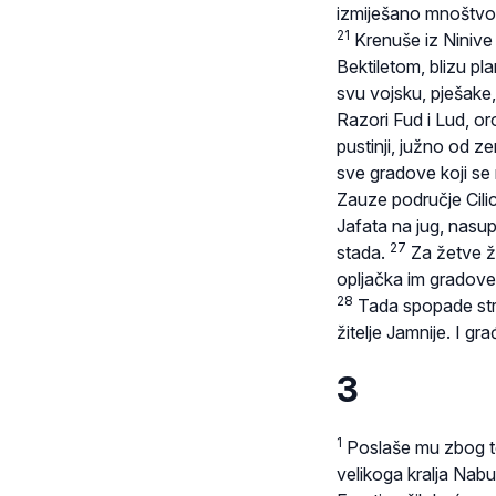
izmiješano mnoštvo, 
21
Krenuše iz Ninive 
Bektiletom, blizu pla
svu vojsku, pješake,
Razori Fud i Lud, o
pustinji, južno od z
sve gradove koji se
Zauze područje Cilic
Jafata na jug, nasup
27
stada.
Za žetve ži
opljačka im gradove
28
Tada spopade strah
žitelje Jamnije. I gr
3
1
Poslaše mu zbog tog
velikoga kralja Nab