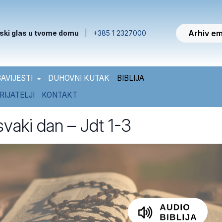
Arhiv em
ski glas u tvome domu
|
+385 1 2327000
AVIJESTI
DUHOVNI KUTAK
BIBLIJA
RIJATELJI
KONTAKT
 svaki dan – Jdt 1-3