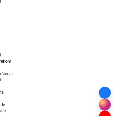
i
i
svakom
ištenje
i
na,
o
ude
aest