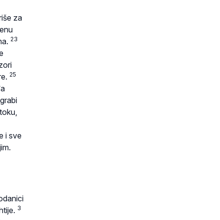
riše za
renu
23
ma.
e
zori
25
re.
đa
grabi
stoku,
e i sve
jim.
odanici
3
tije.