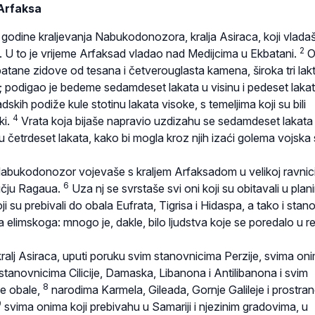
Arfaksa
 godine kraljevanja Nabukodonozora, kralja Asiraca, koji vlada
2
i. U to je vrijeme Arfaksad vladao nad Medijcima u Ekbatani.
O
tane zidove od tesana i četverouglasta kamena, široka tri lakt
; podigao je bedeme sedamdeset lakata u visinu i pedeset laka
skih podiže kule stotinu lakata visoke, s temeljima koji su bili
4
ki.
Vrata koja bijaše napravio uzdizahu se sedamdeset lakata
ahu četrdeset lakata, kako bi mogla kroz njih izaći golema vojska 
 Nabukodonozor vojevaše s kraljem Arfaksadom u velikoj ravnici
6
učju Ragaua.
Uza nj se svrstaše svi oni koji su obitavali u plan
oji su prebivali do obala Eufrata, Tigrisa i Hidaspa, a tako i stan
ja elimskoga: mnogo je, dakle, bilo ljudstva koje se poredalo u 
lj Asiraca, uputi poruku svim stanovnicima Perzije, svima oni
stanovnicima Cilicije, Damaska, Libanona i Antilibanona i svim
8
e obale,
narodima Karmela, Gileada, Gornje Galileje i prostra
9
svima onima koji prebivahu u Samariji i njezinim gradovima, u