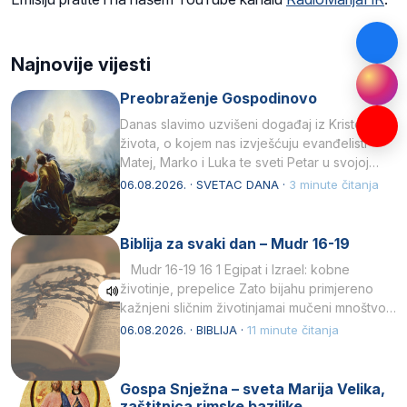
Najnovije vijesti
Preobraženje Gospodinovo
Danas slavimo uzvišeni događaj iz Kristova
života, o kojem nas izvješćuju evanđelisti
Matej, Marko i Luka te sveti Petar u svojoj
drugoj…
06.08.2026. · SVETAC DANA ·
3 minute čitanja
Biblija za svaki dan – Mudr 16-19
Mudr 16-19 16 1 Egipat i Izrael: kobne
životinje, prepelice Zato bijahu primjereno
kažnjeni sličnim životinjamai mučeni mnoštvom
kukaca.2 A narod…
06.08.2026. · BIBLIJA ·
11 minute čitanja
Gospa Snježna – sveta Marija Velika,
zaštitnica rimske bazilike