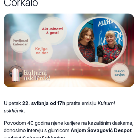
Čorkalo
U petak
22. svibnja od 17h
pratite emisiju
Kulturni
uskličnik
.
Povodom 40 godina njene karijere na kazališnim daskama,
donosimo intervju s glumicom
Anjom Šovagović Despot
u rubrici
Kulturno&aktualno
.