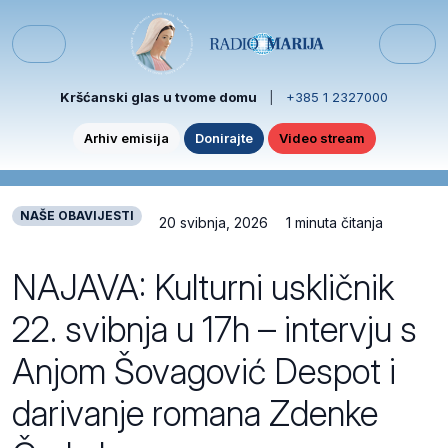
Skip to content
Skip to footer
Menu
Kršćanski glas u tvome domu
|
+385 1 2327000
Arhiv emisija
Donirajte
Video stream
NAŠE OBAVIJESTI
20 svibnja, 2026
1 minuta čitanja
NAJAVA: Kulturni uskličnik
22. svibnja u 17h – intervju s
Anjom Šovagović Despot i
darivanje romana Zdenke