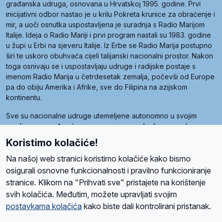
građanska udruga, osnovana u Hrvatskoj 1995. godine. Prvi
inicijativni odbor nastao je u krilu Pokreta krunice za obraćenje i
mir, a uoči osnutka uspostavljena je suradnja s Radio Marijom
Italije. Ideja o Radio Mariji i prvi program nastali su 1983. godine
u župi u Erbi na sjeveru Italije. Iz Erbe se Radio Marija postupno
širi te uskoro obuhvaća cijeli talijanski nacionalni prostor. Nakon
toga osnivaju se i uspostavljaju udruge i radijske postaje s
imenom Radio Marija u četrdesetak zemalja, počevši od Europe
pa do obiju Amerika i Afrike, sve do Filipina na azijskom
kontinentu.
Sve su nacionalne udruge utemeljene autonomno u svojim
zemljama, a međusobna su povezane preko krovne udruge
pod nazivom Svjetska obitelj Radio Marije (World Family of
Koristimo kolačiće!
Radio Maria). Svjetsku obitelj utemeljilo je sedam članica, među
kojima je i hrvatska Udruga Radio Marija.
Na našoj web stranici koristimo kolačiće kako bismo
osigurali osnovne funkcionalnosti i pravilno funkcioniranje
stranice. Klikom na "Prihvati sve" pristajete na korištenje
svih kolačića. Međutim, možete upravljati svojim
O nama
Radio
Program
Volonteri
Prijatelji
Kontakt
Pravila privatnosti
postavkama kolačića
kako biste dali kontrolirani pristanak.
Kolačići
Uvjeti korištenja