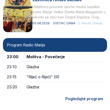
Obljetnica posvete slavne rimske bazilike
svete Marije Velike (Santa Maria Maggiore) u
narodu se slavi kao Gospa Snježna. Ovaj
naziv, Sancta Maria…
05.08.2026. · SVETAC DANA ·
2 minute čitanja
Program Radio Marija
23:00
Molitva - Povečerje
23:10
Glazba
23:15
"Riječ o Riječi" (R)
23:20
Glazba
Pogledajte program