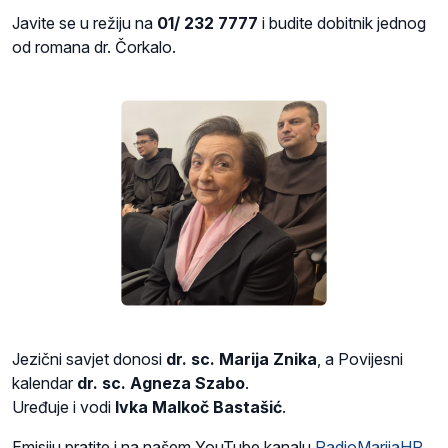
Javite se u režiju na
01/ 232 7777
i budite dobitnik jednog
od romana dr. Čorkalo.
Jezični savjet donosi
dr. sc. Marija Znika
, a Povijesni
kalendar
dr. sc. Agneza Szabo
.
Uređuje i vodi
Ivka Malkoč Bastašić
.
Emisiju pratite i na našem YouTube kanalu
RadioMarijaHR
.