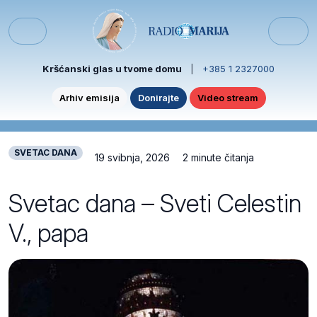
Skip to content
Skip to footer
Menu
Kršćanski glas u tvome domu
|
+385 1 2327000
Arhiv emisija
Donirajte
Video stream
SVETAC DANA
19 svibnja, 2026
2 minute čitanja
Svetac dana – Sveti Celestin
V., papa