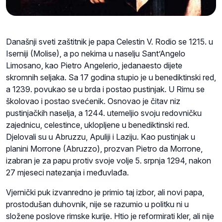
Današnji sveti zaštitnik je papa Celestin V. Rodio se 1215. u
Iserniji (Molise), a po nekima u naselju Sant’Angelo
Limosano, kao Pietro Angelerio, jedanaesto dijete
skromnih seljaka. Sa 17 godina stupio je u benediktinski red,
a 1239. povukao se u brda i postao pustinjak. U Rimu se
školovao i postao svećenik. Osnovao je čitav niz
pustinjačkih naselja, a 1244. utemeljio svoju redovničku
zajednicu, celestince, uklopljene u benediktinski red.
Djelovali su u Abruzzu, Apuliji i Laziju. Kao pustinjak u
planini Morrone (Abruzzo), prozvan Pietro da Morrone,
izabran je za papu protiv svoje volje 5. srpnja 1294, nakon
27 mjeseci natezanja i međuvlađa.
Vjernički puk izvanredno je primio taj izbor, ali novi papa,
prostodušan duhovnik, nije se razumio u politku ni u
složene poslove rimske kurije. Htio je reformirati kler, ali nije