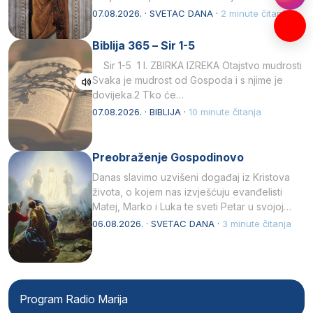
afričkim…
07.08.2026. · SVETAC DANA ·
2 minute čitanja
Biblija 365 – Sir 1-5
Sir 1-5 1 I. ZBIRKA IZREKA Otajstvo mudrosti
Svaka je mudrost od Gospoda i s njime je
dovijeka.2 Tko će…
07.08.2026. · BIBLIJA ·
10 minute čitanja
Preobraženje Gospodinovo
Danas slavimo uzvišeni događaj iz Kristova
života, o kojem nas izvješćuju evanđelisti
Matej, Marko i Luka te sveti Petar u svojoj
drugoj…
06.08.2026. · SVETAC DANA ·
3 minute čitanja
Program Radio Marija