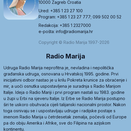
10000 Zagreb Croatia
Ured: +385 1 23 27 100
Program: +385 1 23 27 777; 099 502 00 52
Redakcija: +385 1 2327000
e-pošta: info@radiomarija.hr
Copyright © Radio Marija 1997-2026
Radio Marija
Udruga Radio Marija neprofitna je, nevladina i nepolitička
građanska udruga, osnovana u Hrvatskoj 1995. godine. Prvi
inicijativni odbor nastao je u krilu Pokreta krunice za obraćenje i
mir, a uoči osnutka uspostavljena je suradnja s Radio Marijom
Italije. Ideja o Radio Mariji i prvi program nastali su 1983. godine
u župi u Erbi na sjeveru Italije. Iz Erbe se Radio Marija postupno
širi te uskoro obuhvaća cijeli talijanski nacionalni prostor. Nakon
toga osnivaju se i uspostavljaju udruge i radijske postaje s
imenom Radio Marija u četrdesetak zemalja, počevši od Europe
pa do obiju Amerika i Afrike, sve do Filipina na azijskom
kontinentu.