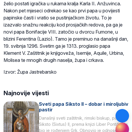
želio postati igračka u rukama kralja Karla II. Anžuvinca.
Nakon pet mjeseci odrekao se kao prvi papa u povijesti
papinske časti i vratio se pustinjačkom životu. To je
izazvalo snažnu reakciju kod prosjačkih redova, pa ga je
novi papa Bonifacije VIII. zatočio u dvorcu Fumone, u
blizini Ferentina (Lazio). Tamo je preminuo na današnji dan,
19. svibnja 1296. Svetim ga je 1313. proglasio papa
Klement V. Zaštitnik je knjigoveža, Isernije, Aquile, Urbina,
Molisea te mnogih drugih naselja, župa i crkava.
Izvor: Župa Jastrebarsko
Najnovije vijesti
Sveti papa Siksto II – dobar i miroljubiv
pastir
Današnji sveti zaštitnik, rimski biskup, papa
Siksto (Sixtus) II, prema knjizi Liber Pontificalis
bio je rođenjem Grk. Obnovio je odnose s