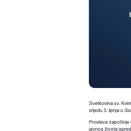
Svetkovina sv. Kvirin
srijedu 3. lipnja u S
Proslava započinje u
javnog života ispred