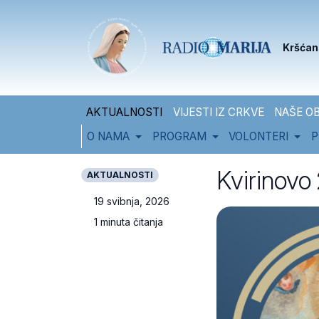
Skip to content
Skip to footer
Kršćan
AKTUALNOSTI
VIJESTI IZ CRKVE
NAŠE OB
O NAMA
PROGRAM
VOLONTERI
P
Kvirinovo
AKTUALNOSTI
19 svibnja, 2026
1 minuta čitanja