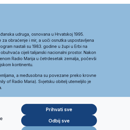
građanska udruga, osnovana u Hrvatskoj 1995.
ce za obraćenje i mir, a uoči osnutka uspostavljena
 program nastali su 1983. godine u župi u Erbi na
 obuhvaća cijeli talijanski nacionalni prostor. Nakon
 imenom Radio Marija u četrdesetak zemalja, počevši
ijskom kontinentu.
zemljama, a međusobna su povezane preko krovne
y of Radio Maria). Svjetsku obitelj utemeljilo je
a.
Prihvati sve
je
App
Google
Odbij sve
Store
Play