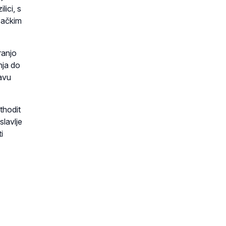
lici, s
isačkim
ranjo
nja do
lavu
thodit
slavlje
i