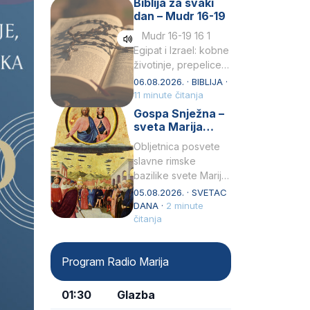
Biblija za svaki
Petar u svojoj
dan – Mudr 16-19
drugoj…
Mudr 16-19 16 1
Egipat i Izrael: kobne
životinje, prepelice
Zato bijahu
06.08.2026. · BIBLIJA ·
primjereno kažnjeni
11 minute čitanja
sličnim životinjamai
Gospa Snježna –
mučeni mnoštvom
sveta Marija
kukaca.2 A narod…
Velika, zaštitnica
Obljetnica posvete
rimske bazilike
slavne rimske
bazilike svete Marije
Velike (Santa Maria
05.08.2026. · SVETAC
Maggiore) u narodu
DANA ·
2 minute
se slavi kao Gospa
čitanja
Snježna. Ovaj naziv,
Sancta Maria…
Program Radio Marija
01:30
Glazba