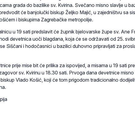
icama grada do bazilike sv. Kvirina. Svečano misno slavlje u bazi
predvodit će banjolučki biskup Željko Majić, u zajedništvu sa s
šićem i biskupima Zagrebačke metropolije.
nicu u 19 sati predslavit će župnik bjelovarske župe sv. Ane F
thodi devetnica uoči blagdana, koja će se održavati od 25. svib
 se Siščani i hodočasnici u bazilici duhovno pripravljati za pros
ce prije mise bit će prilika za ispovijed, a misama u 19 sati pre
 zagovor sv. Kvirinu u 18.30 sati. Prvoga dana devetnice misno 
 biskup Vlado Košić, koji će tom prigodom tradicionalno dodijelit
na.
pija