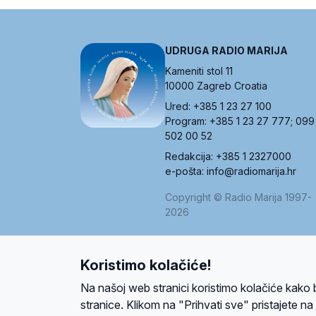
UDRUGA RADIO MARIJA
Kameniti stol 11
10000 Zagreb Croatia
Ured: +385 1 23 27 100
Program: +385 1 23 27 777; 099
502 00 52
Redakcija: +385 1 2327000
e-pošta: info@radiomarija.hr
Copyright © Radio Marija 1997-
2026
Koristimo kolačiće!
O nama
Radio
Program
Volonteri
Prijatelji
Kontakt
Pravi
Na našoj web stranici koristimo kolačiće kako 
Ova stranica je zaštićena Google reCAPTCH
stranice. Klikom na "Prihvati sve" pristajete n