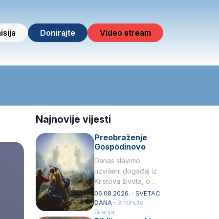
isija
Donirajte
Video stream
Najnovije vijesti
Preobraženje
Gospodinovo
Danas slavimo
uzvišeni događaj iz
Kristova života, o
kojem nas izvješćuju
06.08.2026. · SVETAC
evanđelisti Matej,
DANA ·
3 minute
Marko i Luka te sveti
čitanja