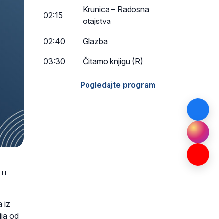
Krunica – Radosna
02:15
otajstva
02:40
Glazba
03:30
Čitamo knjigu (R)
Pogledajte program
 u
a iz
ija od