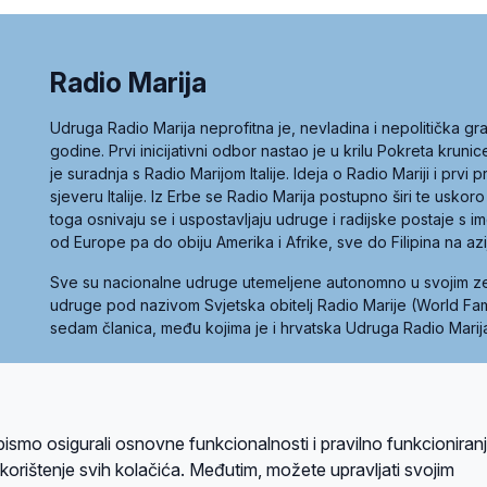
Radio Marija
Udruga Radio Marija neprofitna je, nevladina i nepolitička 
godine. Prvi inicijativni odbor nastao je u krilu Pokreta kruni
je suradnja s Radio Marijom Italije. Ideja o Radio Mariji i prvi
sjeveru Italije. Iz Erbe se Radio Marija postupno širi te uskoro
toga osnivaju se i uspostavljaju udruge i radijske postaje s
od Europe pa do obiju Amerika i Afrike, sve do Filipina na az
Sve su nacionalne udruge utemeljene autonomno u svojim 
udruge pod nazivom Svjetska obitelj Radio Marije (World Famil
sedam članica, među kojima je i hrvatska Udruga Radio Marij
la privatnosti
Kolačići
Uvjeti korištenja
bismo osigurali osnovne funkcionalnosti i pravilno funkcioniran
A sustavom
a korištenje svih kolačića. Međutim, možete upravljati svojim