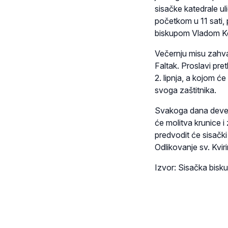
sisačke katedrale ul
početkom u 11 sati, 
biskupom Vladom Ko
Večernju misu zahval
Faltak. Proslavi pre
2. lipnja, a kojom će
svoga zaštitnika.
Svakoga dana devetni
će molitva krunice i
predvodit će sisački
Odlikovanje sv. Kviri
Izvor: Sisačka bisku