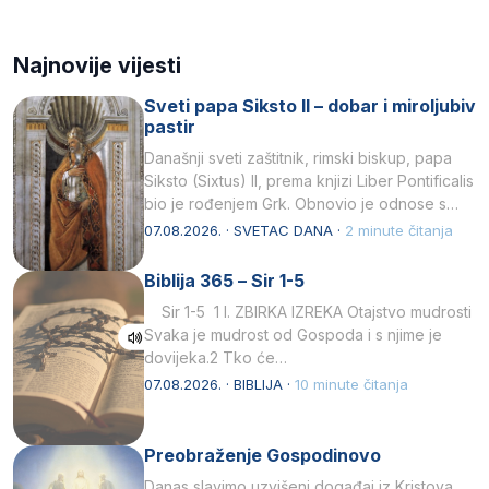
Najnovije vijesti
Sveti papa Siksto II – dobar i miroljubiv
pastir
Današnji sveti zaštitnik, rimski biskup, papa
Siksto (Sixtus) II, prema knjizi Liber Pontificalis
bio je rođenjem Grk. Obnovio je odnose s
afričkim…
07.08.2026. · SVETAC DANA ·
2 minute čitanja
Biblija 365 – Sir 1-5
Sir 1-5 1 I. ZBIRKA IZREKA Otajstvo mudrosti
Svaka je mudrost od Gospoda i s njime je
dovijeka.2 Tko će…
07.08.2026. · BIBLIJA ·
10 minute čitanja
Preobraženje Gospodinovo
Danas slavimo uzvišeni događaj iz Kristova