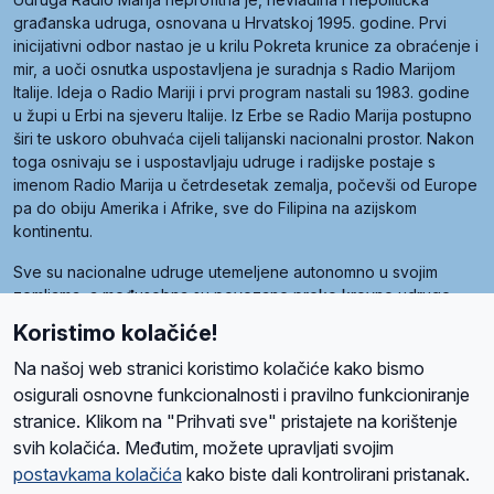
građanska udruga, osnovana u Hrvatskoj 1995. godine. Prvi
inicijativni odbor nastao je u krilu Pokreta krunice za obraćenje i
mir, a uoči osnutka uspostavljena je suradnja s Radio Marijom
Italije. Ideja o Radio Mariji i prvi program nastali su 1983. godine
u župi u Erbi na sjeveru Italije. Iz Erbe se Radio Marija postupno
širi te uskoro obuhvaća cijeli talijanski nacionalni prostor. Nakon
toga osnivaju se i uspostavljaju udruge i radijske postaje s
imenom Radio Marija u četrdesetak zemalja, počevši od Europe
pa do obiju Amerika i Afrike, sve do Filipina na azijskom
kontinentu.
Sve su nacionalne udruge utemeljene autonomno u svojim
zemljama, a međusobna su povezane preko krovne udruge
pod nazivom Svjetska obitelj Radio Marije (World Family of
Koristimo kolačiće!
Radio Maria). Svjetsku obitelj utemeljilo je sedam članica, među
kojima je i hrvatska Udruga Radio Marija.
Na našoj web stranici koristimo kolačiće kako bismo
osigurali osnovne funkcionalnosti i pravilno funkcioniranje
stranice. Klikom na "Prihvati sve" pristajete na korištenje
svih kolačića. Međutim, možete upravljati svojim
O nama
Radio
Program
Volonteri
Prijatelji
Kontakt
Pravila privatnosti
postavkama kolačića
kako biste dali kontrolirani pristanak.
Kolačići
Uvjeti korištenja