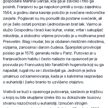
gospodara Martína Garcíje, koji ga je zavolio i htio ga
posiniti. Franjevci su ga napokon primili u svoju zajednicu
1564, a godinu dana kasnije položio je svečane redovničke
zavjete. Poglavari su mu ponudili da postane svećenik, ali
on je želio ostati ponizan i jednostavan brat laik. Vjerno je
služio Gospodinu i braći kao kuhar, vratar, vrtlar i sakupljač
milostinje, a slobodno vrijeme provodio je u molitvama pred
Presvetim. Blag i mudar, bio je obdaren mističnim milostima,
vizijama, zanosima i darom čudesa. Španjolski provincijal
poslao ga je 1576. generalu reda u Pariz. Putovao je u
franjevačkom habitu i često nailazio na opasnosti jer je
posvuda po Francuskoj bilo fanatičnih hugenota koji su ga
napadali, rugali mu se i zlostavljali ga. Jednom je jedva
umaknuo od kamenovanja, kada je s kalvinima raspravljao
o euharistiji i žarko branio to uzvišeno otajstvo.
Vrativši se kući s opasnoga putovanja, sastavio je knjižicu
u kojoj su bile skupljene izreke što su dokazivale Isusovu
stvarnu nazočnosti u euharistiji. Izmučen strogim