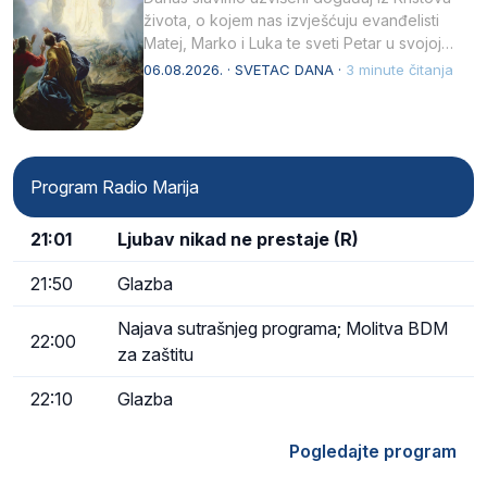
života, o kojem nas izvješćuju evanđelisti
Matej, Marko i Luka te sveti Petar u svojoj
drugoj…
06.08.2026. · SVETAC DANA ·
3 minute čitanja
Program Radio Marija
21:01
Ljubav nikad ne prestaje (R)
21:50
Glazba
Najava sutrašnjeg programa; Molitva BDM
22:00
za zaštitu
22:10
Glazba
Pogledajte program