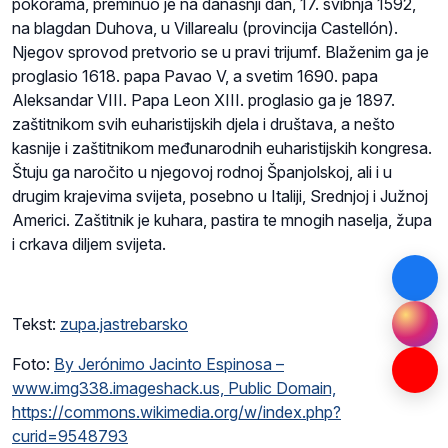
pokorama, preminuo je na današnji dan, 17. svibnja 1592,
na blagdan Duhova, u Villarealu (provincija Castellón).
Njegov sprovod pretvorio se u pravi trijumf. Blaženim ga je
proglasio 1618. papa Pavao V, a svetim 1690. papa
Aleksandar VIII. Papa Leon XIII. proglasio ga je 1897.
zaštitnikom svih euharistijskih djela i društava, a nešto
kasnije i zaštitnikom međunarodnih euharistijskih kongresa.
Štuju ga naročito u njegovoj rodnoj Španjolskoj, ali i u
drugim krajevima svijeta, posebno u Italiji, Srednjoj i Južnoj
Americi. Zaštitnik je kuhara, pastira te mnogih naselja, župa
i crkava diljem svijeta.
Tekst:
zupa.jastrebarsko
Foto:
By Jerónimo Jacinto Espinosa –
www.img338.imageshack.us, Public Domain,
https://commons.wikimedia.org/w/index.php?
curid=9548793