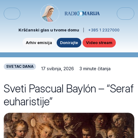
Skip to content
Skip to footer
Menu
Kršćanski glas u tvome domu
|
+385 1 2327000
Arhiv emisija
Donirajte
Video stream
SVETAC DANA
17 svibnja, 2026
3 minute čitanja
Sveti Pascual Baylón – “Seraf
euharistije”