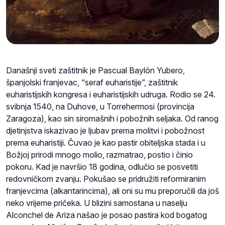
Današnji sveti zaštitnik je Pascual Baylón Yubero,
španjolski franjevac, “seraf euharistije”, zaštitnik
euharistijskih kongresa i euharistijskih udruga. Rodio se 24.
svibnja 1540, na Duhove, u Torrehermosi (provincija
Zaragoza), kao sin siromašnih i pobožnih seljaka. Od ranog
djetinjstva iskazivao je ljubav prema molitvi i pobožnost
prema euharistiji. Čuvao je kao pastir obiteljska stada i u
Božjoj prirodi mnogo molio, razmatrao, postio i činio
pokoru. Kad je navršio 18 godina, odlučio se posvetiti
redovničkom zvanju. Pokušao se pridružiti reformiranim
franjevcima (alkantarincima), ali oni su mu preporučili da još
neko vrijeme pričeka. U blizini samostana u naselju
Alconchel de Ariza našao je posao pastira kod bogatog