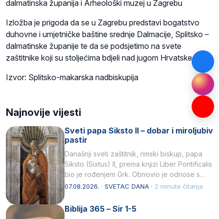
dalmatinska županija i Arheološki muzej u Zagrebu
Izložba je prigoda da se u Zagrebu predstavi bogatstvo
duhovne i umjetničke baštine srednje Dalmacije, Splitsko –
dalmatinske županije te da se podsjetimo na svete
zaštitnike koji su stoljećima bdjeli nad jugom Hrvatske.
Izvor: Splitsko-makarska nadbiskupija
Najnovije vijesti
Sveti papa Siksto II – dobar i miroljubiv
pastir
Današnji sveti zaštitnik, rimski biskup, papa
Siksto (Sixtus) II, prema knjizi Liber Pontificalis
bio je rođenjem Grk. Obnovio je odnose s
afričkim…
07.08.2026. · SVETAC DANA ·
2 minute čitanja
Biblija 365 – Sir 1-5