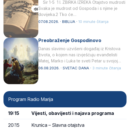
Sir 1-5 1 I. ZBIRKA IZREKA Otajstvo mudrosti
Svaka je mudrost od Gospoda i s njime je
dovijeka.2 Tko će…
07.08.2026. · BIBLIJA ·
10 minute čitanja
Preobraženje Gospodinovo
Danas slavimo uzvišeni događaj iz Kristova
života, o kojem nas izvješćuju evanđelisti
Matej, Marko i Luka te sveti Petar u svojoj
drugoj…
06.08.2026. · SVETAC DANA ·
3 minute čitanja
Program Radio Marija
19:15
Vijesti, obavijesti i najava programa
20:15
Krunica – Slavna otajstva