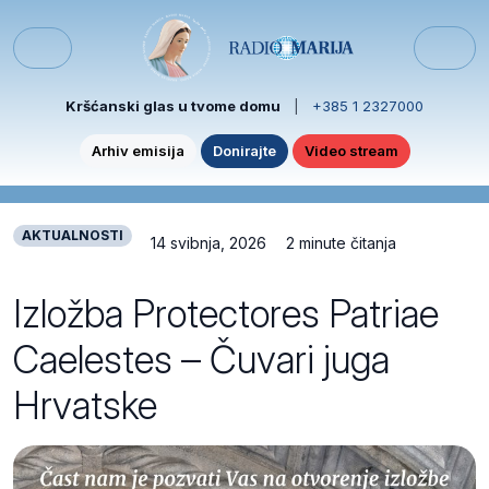
Skip to content
Skip to footer
Menu
Kršćanski glas u tvome domu
|
+385 1 2327000
Arhiv emisija
Donirajte
Video stream
AKTUALNOSTI
14 svibnja, 2026
2 minute čitanja
Izložba Protectores Patriae
Caelestes – Čuvari juga
Hrvatske