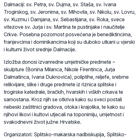
Dalmaciji: sv. Petra, sv. Dujma, sv. Staša, sv. Ivana
Trogirskog, sv. Jeronima, sv. Mihovila, sv. Nikolu, sv. Lovru,
sv. Kuzmu i Damjana, sv. Sebastijana, sv. Roka, svece
vitezove sv. Jurja i sv. Martina te pustinjake i naučitelje
Crkve. Posebna pozornost posvećena je benediktincima,
franjevcima i dominikancima koji su duboko utkani u vjerski
i kulturni život srednje Dalmacije.
Izložba donosi izvanredne umjetničke predmete –
skulpture (Bonina Milanca, Nikole Firentinca, Jurja
Dalmatinca, Ivana Duknovića), poliptihe, reljefe, srebrne
relikvijare, slike i druge predmete iz riznica splitske i
trogirske katedrale, bračkih, hvarskih i viških crkava te
samostana. Kroz njih se otkriva kako su sveci postali
nebeski zaštitnici gradova, otoka i krajolika, te kako su
njihovi likovi i kultovi utjecali na toponimiju, umjetnost i
svakodnevni život južne Hrvatske.
Organizatori: Splitsko-makarska nadbiskupija, Splitsko-