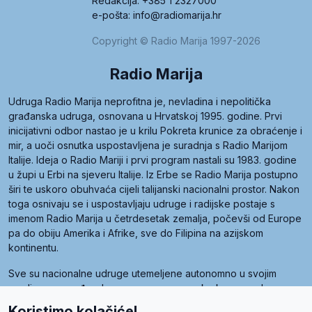
Redakcija: +385 1 2327000
e-pošta: info@radiomarija.hr
Copyright © Radio Marija 1997-2026
Radio Marija
Udruga Radio Marija neprofitna je, nevladina i nepolitička
građanska udruga, osnovana u Hrvatskoj 1995. godine. Prvi
inicijativni odbor nastao je u krilu Pokreta krunice za obraćenje i
mir, a uoči osnutka uspostavljena je suradnja s Radio Marijom
Italije. Ideja o Radio Mariji i prvi program nastali su 1983. godine
u župi u Erbi na sjeveru Italije. Iz Erbe se Radio Marija postupno
širi te uskoro obuhvaća cijeli talijanski nacionalni prostor. Nakon
toga osnivaju se i uspostavljaju udruge i radijske postaje s
imenom Radio Marija u četrdesetak zemalja, počevši od Europe
pa do obiju Amerika i Afrike, sve do Filipina na azijskom
kontinentu.
Sve su nacionalne udruge utemeljene autonomno u svojim
zemljama, a međusobna su povezane preko krovne udruge
pod nazivom Svjetska obitelj Radio Marije (World Family of
Koristimo kolačiće!