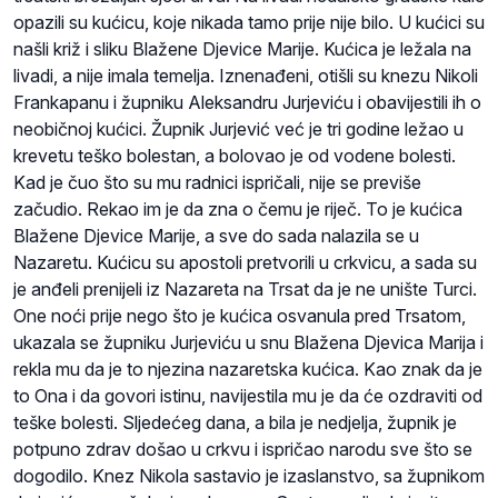
opazili su kućicu, koje nikada tamo prije nije bilo. U kućici su
našli križ i sliku Blažene Djevice Marije. Kućica je ležala na
livadi, a nije imala temelja. Iznenađeni, otišli su knezu Nikoli
Frankapanu i župniku Aleksandru Jurjeviću i obavijestili ih o
neobičnoj kućici. Župnik Jurjević već je tri godine ležao u
krevetu teško bolestan, a bolovao je od vodene bolesti.
Kad je čuo što su mu radnici ispričali, nije se previše
začudio. Rekao im je da zna o čemu je riječ. To je kućica
Blažene Djevice Marije, a sve do sada nalazila se u
Nazaretu. Kućicu su apostoli pretvorili u crkvicu, a sada su
je anđeli prenijeli iz Nazareta na Trsat da je ne unište Turci.
One noći prije nego što je kućica osvanula pred Trsatom,
ukazala se župniku Jurjeviću u snu Blažena Djevica Marija i
rekla mu da je to njezina nazaretska kućica. Kao znak da je
to Ona i da govori istinu, navijestila mu je da će ozdraviti od
teške bolesti. Sljedećeg dana, a bila je nedjelja, župnik je
potpuno zdrav došao u crkvu i ispričao narodu sve što se
dogodilo. Knez Nikola sastavio je izaslanstvo, sa župnikom