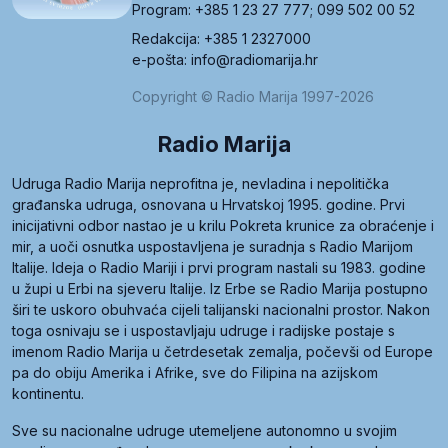
Program: +385 1 23 27 777; 099 502 00 52
Redakcija: +385 1 2327000
e-pošta: info@radiomarija.hr
Copyright © Radio Marija 1997-2026
Radio Marija
Udruga Radio Marija neprofitna je, nevladina i nepolitička
građanska udruga, osnovana u Hrvatskoj 1995. godine. Prvi
inicijativni odbor nastao je u krilu Pokreta krunice za obraćenje i
mir, a uoči osnutka uspostavljena je suradnja s Radio Marijom
Italije. Ideja o Radio Mariji i prvi program nastali su 1983. godine
u župi u Erbi na sjeveru Italije. Iz Erbe se Radio Marija postupno
širi te uskoro obuhvaća cijeli talijanski nacionalni prostor. Nakon
toga osnivaju se i uspostavljaju udruge i radijske postaje s
imenom Radio Marija u četrdesetak zemalja, počevši od Europe
pa do obiju Amerika i Afrike, sve do Filipina na azijskom
kontinentu.
Sve su nacionalne udruge utemeljene autonomno u svojim