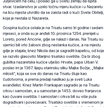
Jurjevićem na čelu, i poslao ga u Svetu zemlju da ispita
stvar. Izaslanstvo je uzelo točnu mjeru kućice i u Nazaretu
na licu mjesta utvrdilo da se zaista radi o kući Svete Obitelji,
koja je nestala iz Nazareta.
Gospina kućica ostala je na Trsatu samo tri godine i sedam
mjeseci, a onda su je anđeli 10. prosinca 1294. prenijeli u
Loreto, pored Ancone, gdje se nalazi i danas. Na Trsatu su
vjernici bili vrlo žalosni zbog nestanka kućice, a na mjestu
gdje je stajala, knez Nikola dao je sagraditi kapelicu, od koje
se razvilo glasovito Marijino trsatsko svetište. Da bi zbog
gubitka nazaretske kućice utješio Hrvate, papa Urban V.
poslao im je 1367. lijepu starinsku sliku Majke Božje, „Majke
milosti“, koja se sve do danas na Trsatu štuje kao
čudotvorna, a prema predaji naslikao ju je sveti Luka
evanđelist. Knez Martin Frankapan sagradio je na Trsatu
crkvu i samostan, a u samostan je 1453. doveo franjevce
kao čuvare svetišta. I samostan i crkva bili su više puta
dograđivani i povećavani. Trsatsko svetište s vremenom je