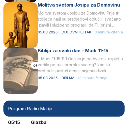
Molitva svetom Josipu za Domovinu
Molitva svetom Josipu za Domovinu Prije tri
stoljeća naši su pradjedovi odlučili, svečano
izjavili i službeno proglasili da Ti, brižni
Poočime Isusov,…
05.08.2026. · DUHOVNI KUTAK ·
3 minute čitanja
Biblija za svaki dan – Mudr 11-15
Mudr 11-15 11 1 Ona im je pothvate k uspjehu
vodila po ruci proroka svetog2 kad su
prohodili pustoš nenastanjenui dizali…
05.08.2026. · BIBLIJA ·
13 minute čitanja
Program Radio Marija
05:15
Glazba