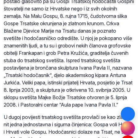
postalo glasovito pa su Gospi Trsatskoj hodočastili Gospini
štovatelji ne samo iz Hrvatske nego i iz svih okolnih
zemalja. Na Malu Gospu, 8. rujna 1715, čudotvorna slika
Gospe Trsatske okrunjena je zlatnom krunom. Crkva
Blažene Djevice Marije na Trsatu danas je poznato
svetište i hodočasničko odredište. U njoj je pokopano više
znamenitih ljudi, a tu su i grobovi nekih članova grofovske
obitelji Frankapan i grob Petra Kružića, graditelja čuvenih
stuba do trsatskog svetišta. Ispred trsatskog svetišta
postavljena je brončana skulptura Ivana Pavla II, nazvana
„Trsatski hodočasnik“, djelo akademskog kipara Antuna
Jurkića. Veliki papa, istinski prijatelj Hrvata, posjetio je Trsat
8. lipnja 2003, a skulptura je otkrivena 10. svibnja 2005. U
sklopu svetišta Majke Božje Trsatske otvoren je 5. lipnja
2008. i Pastoralni centar “Aula pape Ivana Pavla II.”
U dugoj povijesti trsatskog svetišta provlači se kao zlatna
nit jedna jednostavna i sigurna činjenica: Gospa voli Hrvate
i Hrvati vole Gospu. Hodočasnici dolaze na Trsat, ne samo