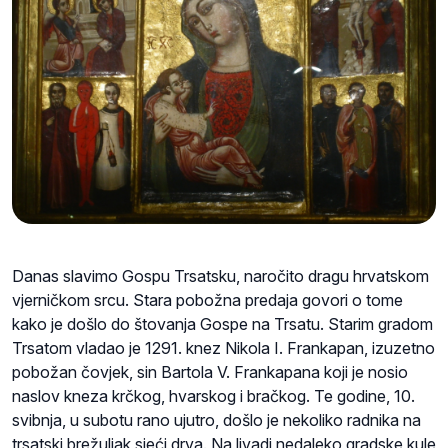
Danas slavimo Gospu Trsatsku, naročito dragu hrvatskom
vjerničkom srcu. Stara pobožna predaja govori o tome
kako je došlo do štovanja Gospe na Trsatu. Starim gradom
Trsatom vladao je 1291. knez Nikola I. Frankapan, izuzetno
pobožan čovjek, sin Bartola V. Frankapana koji je nosio
naslov kneza krčkog, hvarskog i bračkog. Te godine, 10.
svibnja, u subotu rano ujutro, došlo je nekoliko radnika na
trsatski brežuljak sjeći drva. Na livadi nedaleko gradske kule