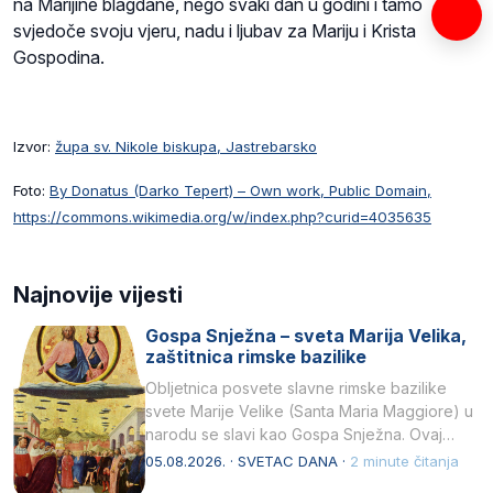
na Marijine blagdane, nego svaki dan u godini i tamo
svjedoče svoju vjeru, nadu i ljubav za Mariju i Krista
Gospodina.
Izvor:
župa sv. Nikole biskupa, Jastrebarsko
Foto:
By Donatus (Darko Tepert) – Own work, Public Domain,
https://commons.wikimedia.org/w/index.php?curid=4035635
Najnovije vijesti
Gospa Snježna – sveta Marija Velika,
zaštitnica rimske bazilike
Obljetnica posvete slavne rimske bazilike
svete Marije Velike (Santa Maria Maggiore) u
narodu se slavi kao Gospa Snježna. Ovaj
naziv, Sancta Maria…
05.08.2026. · SVETAC DANA ·
2 minute čitanja