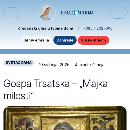
Skip to content
Skip to footer
Menu
Kršćanski glas u tvome domu
|
+385 1 2327000
Arhiv emisija
Donirajte
Video stream
SVETAC DANA
10 svibnja, 2026
4 minute čitanja
Gospa Trsatska – „Majka
milosti“