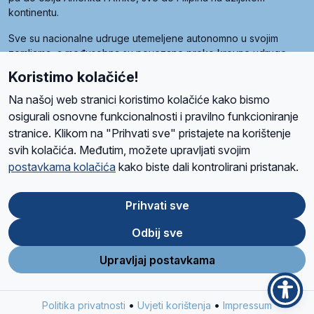
kontinentu.
Sve su nacionalne udruge utemeljene autonomno u svojim
zemljama, a međusobna su povezane preko krovne udruge
pod nazivom Svjetska obitelj Radio Marije (World Family of
Koristimo kolačiće!
Radio Maria). Svjetsku obitelj utemeljilo je sedam članica, među
kojima je i hrvatska Udruga Radio Marija.
Na našoj web stranici koristimo kolačiće kako bismo
osigurali osnovne funkcionalnosti i pravilno funkcioniranje
stranice. Klikom na "Prihvati sve" pristajete na korištenje
svih kolačića. Međutim, možete upravljati svojim
O nama
Radio
Program
Volonteri
Prijatelji
Kontakt
Pravila privatnosti
postavkama kolačića
kako biste dali kontrolirani pristanak.
Kolačići
Uvjeti korištenja
Ova stranica je zaštićena Google reCAPTCHA sustavom
Prihvati sve
Odbij sve
App
Google
Store
Play
Upravljaj postavkama
Design and development
SIK
&
C-Tel
•
•
Politika privatnosti
Uvjeti korištenja
Impressum