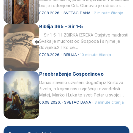
bio je rođenjem Grk. Obnovio je odnose s
afričkim…
07.08.2026. · SVETAC DANA ·
2 minute čitanja
Biblija 365 – Sir 1-5
Sir 1-5 1 I. ZBIRKA IZREKA Otajstvo mudrosti
Svaka je mudrost od Gospoda i s njime je
dovijeka.2 Tko će…
07.08.2026. · BIBLIJA ·
10 minute čitanja
Preobraženje Gospodinovo
Danas slavimo uzvišeni događaj iz Kristova
života, o kojem nas izvješćuju evanđelisti
Matej, Marko i Luka te sveti Petar u svojoj
drugoj…
06.08.2026. · SVETAC DANA ·
3 minute čitanja