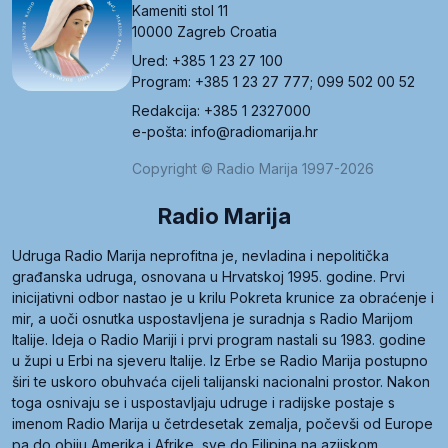
Kameniti stol 11
10000 Zagreb Croatia
Ured: +385 1 23 27 100
Program: +385 1 23 27 777; 099 502 00 52
Redakcija: +385 1 2327000
e-pošta: info@radiomarija.hr
Copyright © Radio Marija 1997-2026
Radio Marija
Udruga Radio Marija neprofitna je, nevladina i nepolitička
građanska udruga, osnovana u Hrvatskoj 1995. godine. Prvi
inicijativni odbor nastao je u krilu Pokreta krunice za obraćenje i
mir, a uoči osnutka uspostavljena je suradnja s Radio Marijom
Italije. Ideja o Radio Mariji i prvi program nastali su 1983. godine
u župi u Erbi na sjeveru Italije. Iz Erbe se Radio Marija postupno
širi te uskoro obuhvaća cijeli talijanski nacionalni prostor. Nakon
toga osnivaju se i uspostavljaju udruge i radijske postaje s
imenom Radio Marija u četrdesetak zemalja, počevši od Europe
pa do obiju Amerika i Afrike, sve do Filipina na azijskom