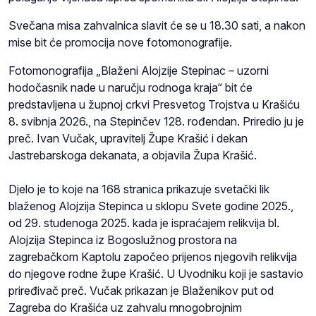
Svečana misa zahvalnica slavit će se u 18.30 sati, a nakon
mise bit će promocija nove fotomonografije.
Fotomonografija „Blaženi Alojzije Stepinac – uzorni
hodočasnik nade u naručju rodnoga kraja“ bit će
predstavljena u župnoj crkvi Presvetog Trojstva u Krašiću
8. svibnja 2026., na Stepinčev 128. rođendan. Priredio ju je
preč. Ivan Vučak, upravitelj Župe Krašić i dekan
Jastrebarskoga dekanata, a objavila Župa Krašić.
Djelo je to koje na 168 stranica prikazuje svetački lik
blaženog Alojzija Stepinca u sklopu Svete godine 2025.,
od 29. studenoga 2025. kada je ispraćajem relikvija bl.
Alojzija Stepinca iz Bogoslužnog prostora na
zagrebačkom Kaptolu započeo prijenos njegovih relikvija
do njegove rodne župe Krašić. U Uvodniku koji je sastavio
priređivač preč. Vučak prikazan je Blaženikov put od
Zagreba do Krašića uz zahvalu mnogobrojnim