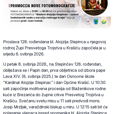
Proslava 128. rođendana bl. Alojzija Stepinca u njegovoj
rodnoj Župi Presvetoga Trojstva u Krašiću započela je u
srijedu 6. svibnja 2026.
U petak 8. svibnja 2026., na Stepinčev 128. rođendan,
obilježava se i Papin dan, prva obljetnica od izbora pape
Lava XIV. (8. svibnja 2025.) te dan Osnovne škole
“Kardinal Alojzije Stepinac” i dan Općine Krašić. U 10:30
sati započinje molitvena procesija od Blaženikove rodne
kuće iz Brezarića do župne crkve Presvetog Trojstva u
Krašiću. Svečanu svetu misu u 11 sati predvodi mons.
Josip Mrzljak, varaždinski biskup u miru. U 12:15 sati bit će
polaganje vijenaca ispred spomenika bl. Alojzija Stepinca.