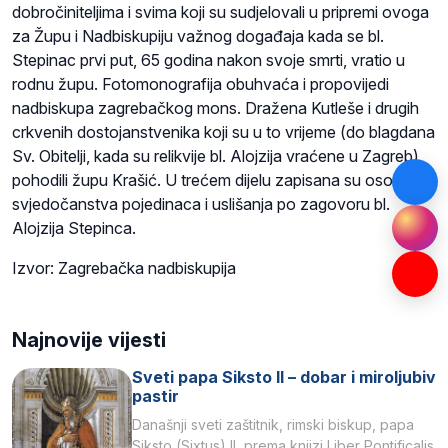
dobročiniteljima i svima koji su sudjelovali u pripremi ovoga
za Župu i Nadbiskupiju važnog događaja kada se bl.
Stepinac prvi put, 65 godina nakon svoje smrti, vratio u
rodnu župu. Fotomonografija obuhvaća i propovijedi
nadbiskupa zagrebačkog mons. Dražena Kutleše i drugih
crkvenih dostojanstvenika koji su u to vrijeme (do blagdana
Sv. Obitelji, kada su relikvije bl. Alojzija vraćene u Zagreb)
pohodili župu Krašić. U trećem dijelu zapisana su osobna
svjedočanstva pojedinaca i uslišanja po zagovoru bl.
Alojzija Stepinca.
Izvor: Zagrebačka nadbiskupija
Najnovije vijesti
Sveti papa Siksto II – dobar i miroljubiv
pastir
Današnji sveti zaštitnik, rimski biskup, papa
Siksto (Sixtus) II, prema knjizi Liber Pontificalis