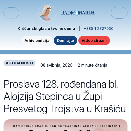
Skip to content
Skip to footer
Menu
Kršćanski glas u tvome domu
|
+385 1 2327000
Arhiv emisija
Donirajte
Video stream
AKTUALNOSTI
08 svibnja, 2026
2 minute čitanja
Proslava 128. rođendana bl.
Alojzija Stepinca u Župi
Presvetog Trojstva u Krašiću