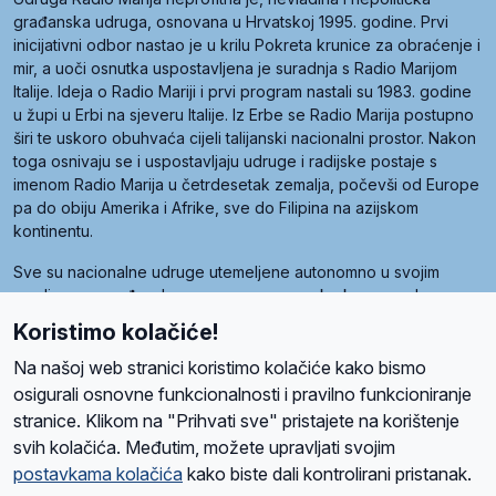
građanska udruga, osnovana u Hrvatskoj 1995. godine. Prvi
inicijativni odbor nastao je u krilu Pokreta krunice za obraćenje i
mir, a uoči osnutka uspostavljena je suradnja s Radio Marijom
Italije. Ideja o Radio Mariji i prvi program nastali su 1983. godine
u župi u Erbi na sjeveru Italije. Iz Erbe se Radio Marija postupno
širi te uskoro obuhvaća cijeli talijanski nacionalni prostor. Nakon
toga osnivaju se i uspostavljaju udruge i radijske postaje s
imenom Radio Marija u četrdesetak zemalja, počevši od Europe
pa do obiju Amerika i Afrike, sve do Filipina na azijskom
kontinentu.
Sve su nacionalne udruge utemeljene autonomno u svojim
zemljama, a međusobna su povezane preko krovne udruge
pod nazivom Svjetska obitelj Radio Marije (World Family of
Koristimo kolačiće!
Radio Maria). Svjetsku obitelj utemeljilo je sedam članica, među
kojima je i hrvatska Udruga Radio Marija.
Na našoj web stranici koristimo kolačiće kako bismo
osigurali osnovne funkcionalnosti i pravilno funkcioniranje
stranice. Klikom na "Prihvati sve" pristajete na korištenje
svih kolačića. Međutim, možete upravljati svojim
O nama
Radio
Program
Volonteri
Prijatelji
Kontakt
Pravila privatnosti
postavkama kolačića
kako biste dali kontrolirani pristanak.
Kolačići
Uvjeti korištenja