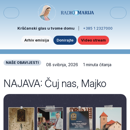
Skip to content
Skip to footer
Menu
Kršćanski glas u tvome domu
|
+385 1 2327000
Arhiv emisija
Donirajte
Video stream
NAŠE OBAVIJESTI
08 svibnja, 2026
1 minuta čitanja
NAJAVA: Čuj nas, Majko