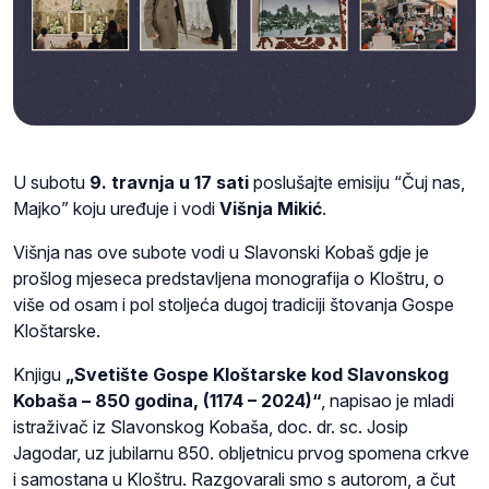
U subotu
9. travnja u 17 sati
poslušajte emisiju “Čuj nas,
Majko” koju uređuje i vodi
Višnja Mikić
.
Višnja nas ove subote vodi u Slavonski Kobaš gdje je
prošlog mjeseca predstavljena monografija o Kloštru, o
više od osam i pol stoljeća dugoj tradiciji štovanja Gospe
Kloštarske.
Knjigu
„Svetište Gospe Kloštarske kod Slavonskog
Kobaša – 850 godina, (1174 – 2024)“
, napisao je mladi
istraživač iz Slavonskog Kobaša, doc. dr. sc. Josip
Jagodar, uz jubilarnu 850. obljetnicu prvog spomena crkve
i samostana u Kloštru. Razgovarali smo s autorom, a čut