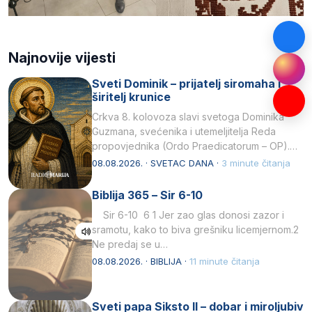
Najnovije vijesti
Sveti Dominik – prijatelj siromaha i
širitelj krunice
Crkva 8. kolovoza slavi svetoga Dominika
Guzmana, svećenika i utemeljitelja Reda
propovjednika (Ordo Praedicatorum – OP).
Svojim životom, dubokom ljubavlju prema
08.08.2026. · SVETAC DANA ·
3 minute čitanja
Kristu…
Biblija 365 – Sir 6-10
Sir 6-10 6 1 Jer zao glas donosi zazor i
sramotu, kako to biva grešniku licemjernom.2
Ne predaj se u…
08.08.2026. · BIBLIJA ·
11 minute čitanja
Sveti papa Siksto II – dobar i miroljubiv