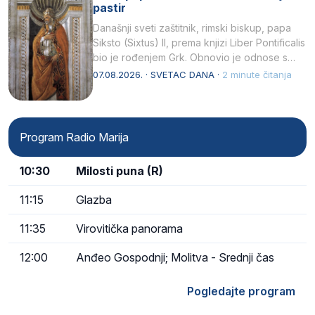
pastir
Današnji sveti zaštitnik, rimski biskup, papa
Siksto (Sixtus) II, prema knjizi Liber Pontificalis
bio je rođenjem Grk. Obnovio je odnose s
afričkim…
07.08.2026. · SVETAC DANA ·
2 minute čitanja
Program Radio Marija
10:30
Milosti puna (R)
11:15
Glazba
11:35
Virovitička panorama
12:00
Anđeo Gospodnji; Molitva - Srednji čas
Pogledajte program