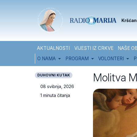
Skip to content
Skip to footer
Kršćan
AKTUALNOSTI
VIJESTI IZ CRKVE
NAŠE OB
O NAMA
PROGRAM
VOLONTERI
P
Molitva Ma
DUHOVNI KUTAK
08 svibnja, 2026
1 minuta čitanja