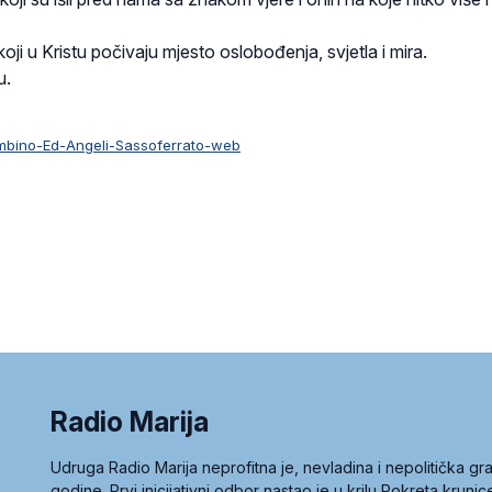
koji u Kristu počivaju mjesto oslobođenja, svjetla i mira.
u.
bino-Ed-Angeli-Sassoferrato-web
Radio Marija
Udruga Radio Marija neprofitna je, nevladina i nepolitička 
godine. Prvi inicijativni odbor nastao je u krilu Pokreta kruni