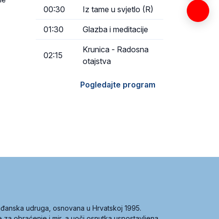
00:30
Iz tame u svjetlo (R)
01:30
Glazba i meditacije
Krunica - Radosna
02:15
otajstva
Pogledajte program
građanska udruga, osnovana u Hrvatskoj 1995.
ce za obraćenje i mir, a uoči osnutka uspostavljena