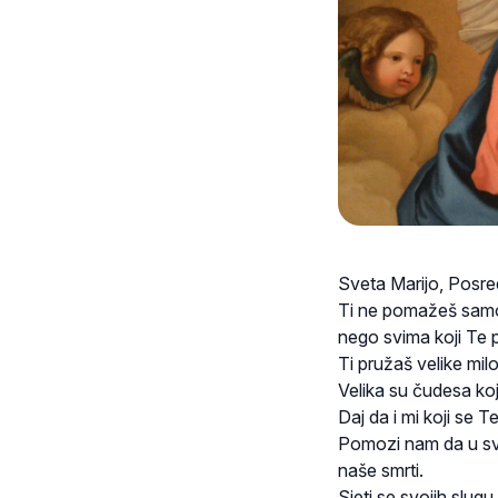
Sveta Marijo, Posred
Ti ne pomažeš samo o
nego svima koji Te 
Ti pružaš velike mi
Velika su čudesa koja
Daj da i mi koji se 
Pomozi nam da u svi
naše smrti.
Sjeti se svojih slugu