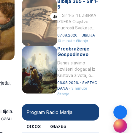
Biblija 365 – Sir 1-
rođenjem Grk.
5
Obnovio je odnose s
afričkim…
Sir 1-5 1 I. ZBIRKA
IZREKA Otajstvo
mudrosti Svaka je
mudrost od Gospoda
07.08.2026. · BIBLIJA ·
i s njime je dovijeka.2
10 minute čitanja
Tko će…
Preobraženje
Gospodinovo
Danas slavimo
uzvišeni događaj iz
Kristova života, o
kojem nas izvješćuju
jetlu,
06.08.2026. · SVETAC
evanđelisti Matej,
DANA ·
3 minute
Marko i Luka te sveti
čitanja
Petar u svojoj
drugoj…
tijela.
Program Radio Marija
a času
00:03
Glazba
ne