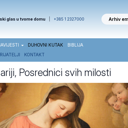
Arhiv em
ski glas u tvome domu
|
+385 1 2327000
AVIJESTI
DUHOVNI KUTAK
BIBLIJA
RIJATELJI
KONTAKT
riji, Posrednici svih milosti