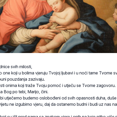
nice svih milosti,
ne koji u bolima vjeruju Tvojoj ljubavi i u noći tame Tvome sv
puni pouzdanja zazivaju.
losti onima koji traže Tvoju pomoć i utječu se Tvome zagovoru.
 Bog po tebi, Marijo, čini.
Tebi utječemo budemo oslobođeni od svih opasnosti duha, duše i 
jetu ne izgubimo vjeru, daj da ostanemo budni i budi uz nas n
 koji su išli pred nama sa znakom vjere i onih na koje nitko više 