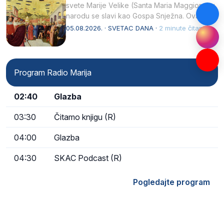
svete Marije Velike (Santa Maria Maggiore) u
narodu se slavi kao Gospa Snježna. Ovaj
naziv, Sancta Maria…
05.08.2026. · SVETAC DANA ·
2 minute čitanja
Program Radio Marija
02:40
Glazba
03:30
Čitamo knjigu (R)
04:00
Glazba
04:30
SKAC Podcast (R)
Pogledajte program