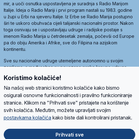
mir, a uoči osnutka uspostavljena je suradnja s Radio Marijom
Italije. Ideja o Radio Mariji i prvi program nastali su 1983. godine
u župi u Erbi na sjeveru Italije. Iz Erbe se Radio Marija postupno
širi te uskoro obuhvaća cijeli talijanski nacionalni prostor. Nakon
toga osnivaju se i uspostavljaju udruge i radijske postaje s
imenom Radio Marija u četrdesetak zemalja, počevši od Europe
pa do obiju Amerika i Afrike, sve do Filipina na azijskom
kontinentu.
Sve su nacionalne udruge utemeljene autonomno u svojim
zemljama, a međusobna su povezane preko krovne udruge
pod nazivom Svjetska obitelj Radio Marije (World Family of
Koristimo kolačiće!
Radio Maria). Svjetsku obitelj utemeljilo je sedam članica, među
kojima je i hrvatska Udruga Radio Marija.
Na našoj web stranici koristimo kolačiće kako bismo
osigurali osnovne funkcionalnosti i pravilno funkcioniranje
stranice. Klikom na "Prihvati sve" pristajete na korištenje
svih kolačića. Međutim, možete upravljati svojim
O nama
Radio
Program
Volonteri
Prijatelji
Kontakt
Pravila privatnosti
postavkama kolačića
kako biste dali kontrolirani pristanak.
Kolačići
Uvjeti korištenja
Ova stranica je zaštićena Google reCAPTCHA sustavom
Prihvati sve