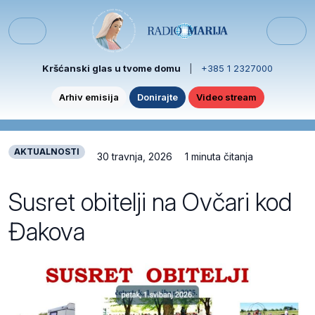
Skip to content
Skip to footer
Menu
Kršćanski glas u tvome domu
|
+385 1 2327000
Arhiv emisija
Donirajte
Video stream
AKTUALNOSTI
30 travnja, 2026
1 minuta čitanja
Susret obitelji na Ovčari kod
Đakova