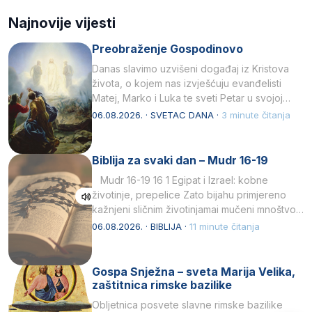
Najnovije vijesti
Preobraženje Gospodinovo
Danas slavimo uzvišeni događaj iz Kristova
života, o kojem nas izvješćuju evanđelisti
Matej, Marko i Luka te sveti Petar u svojoj
drugoj…
06.08.2026. · SVETAC DANA ·
3 minute čitanja
Biblija za svaki dan – Mudr 16-19
Mudr 16-19 16 1 Egipat i Izrael: kobne
životinje, prepelice Zato bijahu primjereno
kažnjeni sličnim životinjamai mučeni mnoštvom
kukaca.2 A narod…
06.08.2026. · BIBLIJA ·
11 minute čitanja
Gospa Snježna – sveta Marija Velika,
zaštitnica rimske bazilike
Obljetnica posvete slavne rimske bazilike