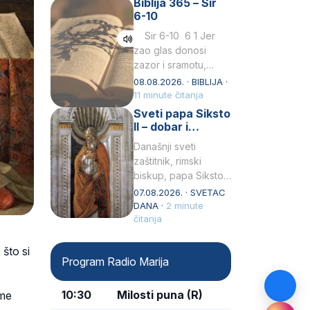
Biblija 365 – Sir
Praedicatorum – OP).
6-10
Svojim životom,
dubokom ljubavlju
Sir 6-10 6 1 Jer
prema Kristu…
zao glas donosi
zazor i sramotu,
kako to biva
08.08.2026. · BIBLIJA ·
grešniku
11 minute čitanja
licemjernom.2 Ne
Sveti papa Siksto
predaj se u…
II – dobar i
miroljubiv pastir
Današnji sveti
zaštitnik, rimski
biskup, papa Siksto
(Sixtus) II, prema
07.08.2026. · SVETAC
knjizi Liber
DANA ·
2 minute
Pontificalis bio je
čitanja
rođenjem Grk.
Obnovio je odnose s
 što si
Program Radio Marija
afričkim…
10:30
Milosti puna (R)
 me