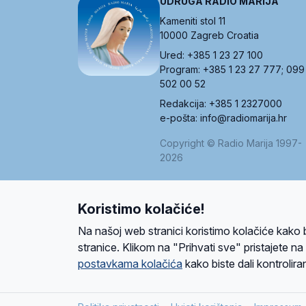
UDRUGA RADIO MARIJA
Kameniti stol 11
10000 Zagreb Croatia
Ured: +385 1 23 27 100
Program: +385 1 23 27 777; 099
502 00 52
Redakcija: +385 1 2327000
e-pošta: info@radiomarija.hr
Copyright © Radio Marija 1997-
2026
Koristimo kolačiće!
O nama
Radio
Program
Volonteri
Prijatelji
Kontakt
Pravi
Na našoj web stranici koristimo kolačiće kako 
Ova stranica je zaštićena Google reCAPTCH
stranice. Klikom na "Prihvati sve" pristajete n
postavkama kolačića
kako biste dali kontroliran
Design and development
SIK
&
C-Tel