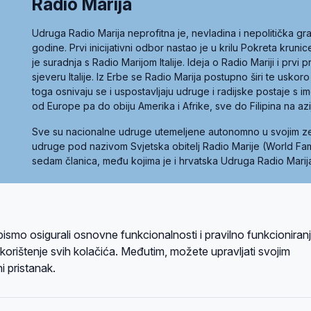
Radio Marija
Udruga Radio Marija neprofitna je, nevladina i nepolitička 
godine. Prvi inicijativni odbor nastao je u krilu Pokreta kruni
je suradnja s Radio Marijom Italije. Ideja o Radio Mariji i prvi
sjeveru Italije. Iz Erbe se Radio Marija postupno širi te uskoro
toga osnivaju se i uspostavljaju udruge i radijske postaje s
od Europe pa do obiju Amerika i Afrike, sve do Filipina na az
Sve su nacionalne udruge utemeljene autonomno u svojim 
udruge pod nazivom Svjetska obitelj Radio Marije (World Famil
sedam članica, među kojima je i hrvatska Udruga Radio Marij
la privatnosti
Kolačići
Uvjeti korištenja
bismo osigurali osnovne funkcionalnosti i pravilno funkcioniran
A sustavom
a korištenje svih kolačića. Međutim, možete upravljati svojim
i pristanak.