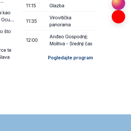
u…
11:15
Glazba
mi kao
Virovitička
va Ocu…
11:35
panorama
ao što
Anđeo Gospodnji;
12:00
Molitva - Srednji čas
rce te
Slava
Pogledajte program