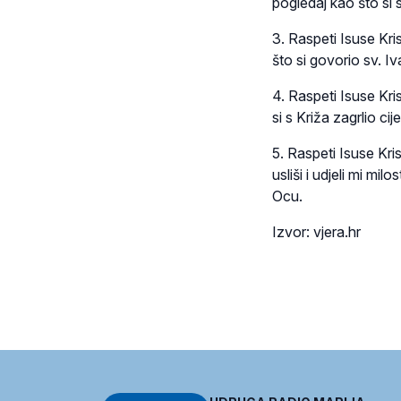
pogledaj kao što si
3. Raspeti Isuse Kri
što si govorio sv. I
4. Raspeti Isuse Kri
si s Križa zagrlio ci
5. Raspeti Isuse Kri
usliši i udjeli mi mi
Ocu.
Izvor: vjera.hr