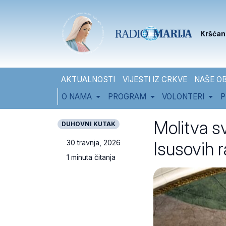
Skip to content
Skip to footer
Kršćan
AKTUALNOSTI
VIJESTI IZ CRKVE
NAŠE OB
O NAMA
PROGRAM
VOLONTERI
P
Molitva sv
DUHOVNI KUTAK
Isusovih 
30 travnja, 2026
1 minuta čitanja