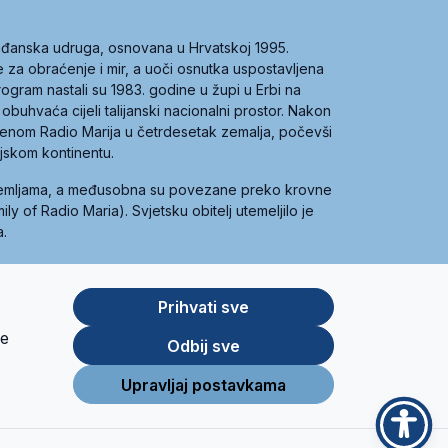
građanska udruga, osnovana u Hrvatskoj 1995.
ce za obraćenje i mir, a uoči osnutka uspostavljena
 program nastali su 1983. godine u župi u Erbi na
 obuhvaća cijeli talijanski nacionalni prostor. Nakon
 imenom Radio Marija u četrdesetak zemalja, počevši
ijskom kontinentu.
zemljama, a međusobna su povezane preko krovne
y of Radio Maria). Svjetsku obitelj utemeljilo je
a.
Prihvati sve
je
App
Google
Odbij sve
Store
Play
Upravljaj postavkama