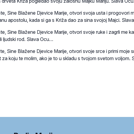
 s drveta Križa pogledao svoju žalosnu Majku Mariju. Slava Oc
ste, Sine Blažene Djevice Marije, otvori svoja usta i progovori 
vanu apostolu, kada si ga s Križa dao za sina svojoj Majci. Sla
ste, Sine Blažene Djevice Marije, otvori svoje ruke i zagrli me k
jeli ljudski rod. Slava Ocu…
ste, Sine Blažene Djevice Marije, otvori svoje srce i primi moje s
lost za koju te molim, ako je to u skladu s tvojom svetom voljom. 