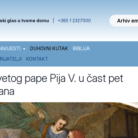
Arhiv em
ski glas u tvome domu
|
+385 1 2327000
AVIJESTI
DUHOVNI KUTAK
BIBLIJA
RIJATELJI
KONTAKT
etog pape Pija V. u čast pet
rana