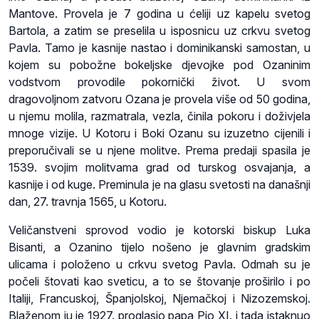
Mantove. Provela je 7 godina u ćeliji uz kapelu svetog
Bartola, a zatim se preselila u
isposnicu
uz crkvu svetog
Pavla. Tamo je kasnije nastao i dominikanski samostan, u
kojem su pobožne bokeljske djevojke pod Ozaninim
vodstvom provodile pokornički život. U svom
dragovoljnom zatvoru Ozana je provela više od 50 godina,
u njemu molila, razmatrala, vezla, činila pokoru i doživjela
mnoge vizije. U Kotoru i Boki Ozanu su izuzetno cijenili i
preporučivali se u njene molitve. Prema predaji spasila je
1539. svojim molitvama grad od turskog osvajanja, a
kasnije i od kuge. Preminula je na glasu svetosti na današnji
dan, 27. travnja 1565, u Kotoru.
Veličanstveni sprovod vodio je kotorski biskup Luka
Bisanti, a
Ozanino
tijelo nošeno je glavnim gradskim
ulicama i položeno u crkvu svetog Pavla. Odmah su je
počeli štovati kao sveticu, a to se štovanje proširilo i po
Italiji, Francuskoj, Španjolskoj, Njemačkoj i Nizozemskoj.
Blaženom ju je 1927. proglasio papa Pio XI. i tada istaknuo