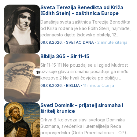
Sveta Terezija Benedikta od Križa
(Edith Stein) – zaštitnica Europe
Današnja sveta zaštitnica Terezija Benedikta
od Križa rođena je kao Edith Stein, najmlađe,
jedanaesto dijete židovske obitelji, 12.
listopada 1891, u Wrocławu…
09.08.2026. · SVETAC DANA ·
2 minute čitanja
Biblija 365 – Sir 11–15
Sir 11–15 111 Ne pouzdaj se u izgled Mudrost
uzvisuje glavu siromahui posađuje ga među
knezove.2 Ne hvali čovjeka po obličju
njegovui…
09.08.2026. · BIBLIJA ·
11 minute čitanja
Sveti Dominik – prijatelj siromaha i
širitelj krunice
Crkva 8. kolovoza slavi svetoga Dominika
Guzmana, svećenika i utemeljitelja Reda
propovjednika (Ordo Praedicatorum – OP).