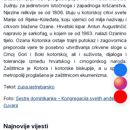
žudnju za jedinstvom istočnoga i zapadnoga kršćanstva.
Njezine relikvije se od 1806. štuju u kotorskoj crkvi svete
Marije od Rijeke-
Koleđata
, koju vjernici od milja nazivaju i
crkvom blažene Ozane. Hrvatski kipar Antun Augustinčić
napravio je sarkofag, u kojem se od 1963. nalazi
Ozanino
tijelo. Ozana Kotorska ostaje trajni putokaz i zagovornica
preporoda vjere te posebno utvrđivanja crkvene sloge u
Crnoj Gori i Boki kotorskoj, ali i suživota, dijaloga i
tolerancije između hrvatskog i crnogorskog naroda.
Zaštitnica je Kotora i kotorske biskupije, a u splitskoj
metropoliji proglašena je zaštitnicom ekumenizma.
Tekst:
zupa.jastrebarsko
Foto:
Sestre dominikanke – Kongregacija svetih anđela
čuvara
Najnovije vijesti