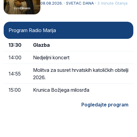
Svojim životom, dubokom ljubavlju prema
08.08.2026. · SVETAC DANA ·
3 minute čitanja
Kristu…
Program Radio Marija
13:30
Glazba
14:00
Nedjeljni koncert
Molitva za susret hrvatskih katoličkih obitelji
14:55
2026.
15:00
Krunica Božjega milosrđa
Pogledajte program