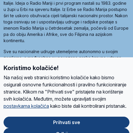
Italije. Ideja o Radio Mariji i prvi program nastali su 1983. godine
u župi u Erbi na sjeveru Italije. Iz Erbe se Radio Marija postupno
širi te uskoro obuhvaća cijeli talijanski nacionalni prostor. Nakon
toga osnivaju se i uspostavljaju udruge i radijske postaje s
imenom Radio Marija u četrdesetak zemalja, počevši od Europe
pa do obiju Amerika i Afrike, sve do Filipina na azijskom
kontinentu.
Sve su nacionalne udruge utemeljene autonomno u svojim
zemljama, a međusobna su povezane preko krovne udruge
pod nazivom Svjetska obitelj Radio Marije (World Family of
Koristimo kolačiće!
Radio Maria). Svjetsku obitelj utemeljilo je sedam članica, među
kojima je i hrvatska Udruga Radio Marija.
Na našoj web stranici koristimo kolačiće kako bismo
osigurali osnovne funkcionalnosti i pravilno funkcioniranje
stranice. Klikom na "Prihvati sve" pristajete na korištenje
svih kolačića. Međutim, možete upravljati svojim
O nama
Radio
Program
Volonteri
Prijatelji
Kontakt
Pravila privatnosti
postavkama kolačića
kako biste dali kontrolirani pristanak.
Kolačići
Uvjeti korištenja
Ova stranica je zaštićena Google reCAPTCHA sustavom
Prihvati sve