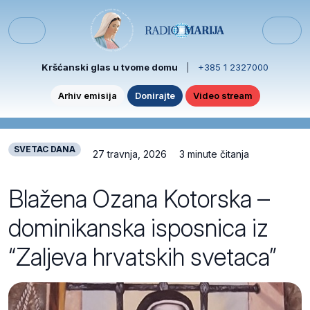
Skip to content
Skip to footer
Menu
Kršćanski glas u tvome domu
|
+385 1 2327000
Arhiv emisija
Donirajte
Video stream
SVETAC DANA
27 travnja, 2026
3 minute čitanja
Blažena Ozana Kotorska –
dominikanska isposnica iz
“Zaljeva hrvatskih svetaca”