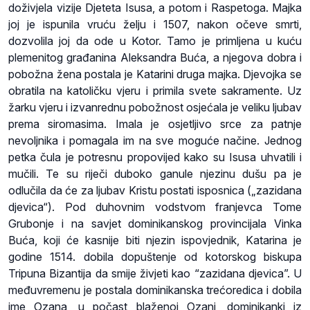
doživjela vizije Djeteta Isusa, a potom i Raspetoga. Majka
joj je ispunila vruću želju i 1507, nakon očeve smrti,
dozvolila joj da ode u Kotor. Tamo je primljena u kuću
plemenitog građanina Aleksandra Buća, a njegova dobra i
pobožna žena postala je Katarini druga majka. Djevojka se
obratila na katoličku vjeru i primila svete sakramente. Uz
žarku vjeru i izvanrednu pobožnost osjećala je veliku ljubav
prema siromasima. Imala je osjetljivo srce za patnje
nevoljnika i pomagala im na sve moguće načine. Jednog
petka čula je potresnu propovijed kako su Isusa uhvatili i
mučili. Te su riječi duboko ganule njezinu dušu pa je
odlučila da će za ljubav Kristu postati isposnica („zazidana
djevica“). Pod duhovnim vodstvom franjevca Tome
Grubonje i na savjet dominikanskog provincijala Vinka
Buća, koji će kasnije biti njezin ispovjednik, Katarina je
godine 1514. dobila dopuštenje od kotorskog biskupa
Tripuna Bizantija da smije živjeti kao “zazidana djevica”. U
međuvremenu je postala dominikanska trećoredica i dobila
ime Ozana, u počast blaženoj Ozani, dominikanki iz