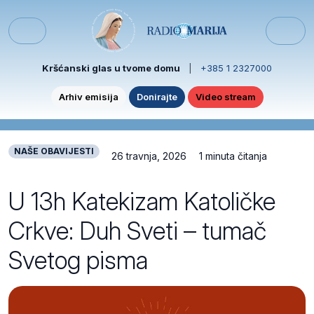
Skip to content
Skip to footer
Menu
Kršćanski glas u tvome domu
|
+385 1 2327000
Arhiv emisija
Donirajte
Video stream
NAŠE OBAVIJESTI
26 travnja, 2026
1 minuta čitanja
U 13h Katekizam Katoličke
Crkve: Duh Sveti – tumač
Svetog pisma