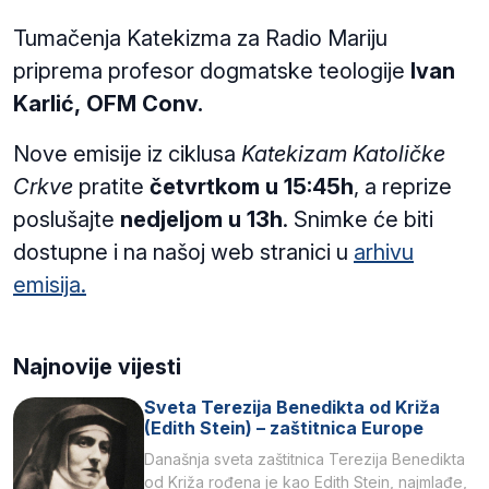
Tumačenja Katekizma za Radio Mariju
priprema profesor dogmatske teologije
Ivan
Karlić,
OFM Conv.
Nove emisije iz ciklusa
Katekizam Katoličke
Crkve
pratite
četvrtkom u 15:45h
, a reprize
poslušajte
nedjeljom u 13h
. Snimke će biti
dostupne i na našoj web stranici u
arhivu
emisija.
Najnovije vijesti
Sveta Terezija Benedikta od Križa
(Edith Stein) – zaštitnica Europe
Današnja sveta zaštitnica Terezija Benedikta
od Križa rođena je kao Edith Stein, najmlađe,