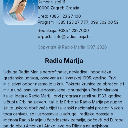
Kameniti stol 11
10000 Zagreb Croatia
Ured: +385 1 23 27 100
Program: +385 1 23 27 777; 099 502 00 52
Redakcija: +385 1 2327000
e-pošta: info@radiomarija.hr
Copyright © Radio Marija 1997-2026
Radio Marija
Udruga Radio Marija neprofitna je, nevladina i nepolitička
građanska udruga, osnovana u Hrvatskoj 1995. godine. Prvi
inicijativni odbor nastao je u krilu Pokreta krunice za obraćenje i
mir, a uoči osnutka uspostavljena je suradnja s Radio Marijom
Italije. Ideja o Radio Mariji i prvi program nastali su 1983. godine
u župi u Erbi na sjeveru Italije. Iz Erbe se Radio Marija postupno
širi te uskoro obuhvaća cijeli talijanski nacionalni prostor. Nakon
toga osnivaju se i uspostavljaju udruge i radijske postaje s
imenom Radio Marija u četrdesetak zemalja, počevši od Europe
pa do obiju Amerika i Afrike, sve do Filipina na azijskom