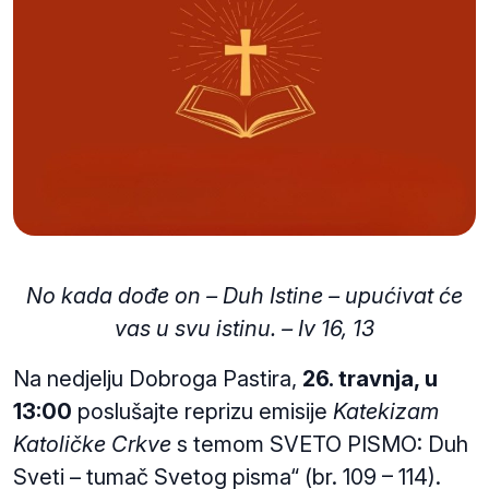
No kada dođe on – Duh Istine – upućivat će
vas u svu istinu. – Iv 16, 13
Na nedjelju Dobroga Pastira,
26. travnja, u
13:00
poslušajte reprizu emisije
Katekizam
Katoličke Crkve
s temom SVETO PISMO: Duh
Sveti – tumač Svetog pisma“ (br. 109 – 114).