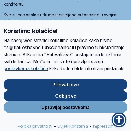
kontinentu.
Sve su nacionalne udruge utemeljene autonomno u svojim
zemljama, a međusobna su povezane preko krovne udruge
pod nazivom Svjetska obitelj Radio Marije (World Family of
Koristimo kolačiće!
Radio Maria). Svjetsku obitelj utemeljilo je sedam članica, među
kojima je i hrvatska Udruga Radio Marija.
Na našoj web stranici koristimo kolačiće kako bismo
osigurali osnovne funkcionalnosti i pravilno funkcioniranje
stranice. Klikom na "Prihvati sve" pristajete na korištenje
svih kolačića. Međutim, možete upravljati svojim
O nama
Radio
Program
Volonteri
Prijatelji
Kontakt
Pravila privatnosti
postavkama kolačića
kako biste dali kontrolirani pristanak.
Kolačići
Uvjeti korištenja
Ova stranica je zaštićena Google reCAPTCHA sustavom
Prihvati sve
Odbij sve
App
Google
Store
Play
Upravljaj postavkama
Design and development
SIK
&
C-Tel
•
•
Politika privatnosti
Uvjeti korištenja
Impressum