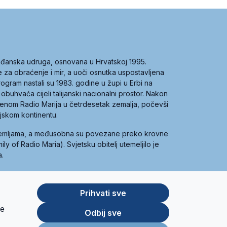
građanska udruga, osnovana u Hrvatskoj 1995.
ce za obraćenje i mir, a uoči osnutka uspostavljena
 program nastali su 1983. godine u župi u Erbi na
 obuhvaća cijeli talijanski nacionalni prostor. Nakon
 imenom Radio Marija u četrdesetak zemalja, počevši
ijskom kontinentu.
zemljama, a međusobna su povezane preko krovne
y of Radio Maria). Svjetsku obitelj utemeljilo je
a.
Prihvati sve
je
App
Google
Odbij sve
Store
Play