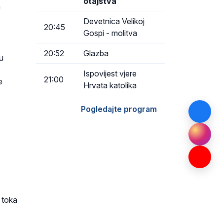
otajstva
a
Devetnica Velikoj
20:45
Gospi - molitva
20:52
Glazba
u
Ispovijest vjere
21:00
e
Hrvata katolika
Pogledajte program
 toka