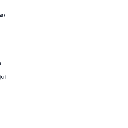
na)
a
u i