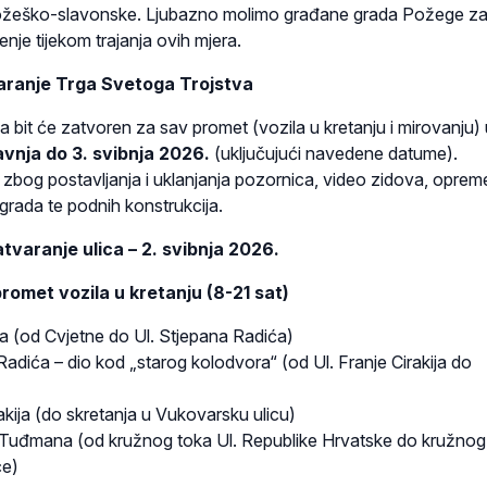
Požeško-slavonske. Ljubazno molimo građane grada Požege z
jenje tijekom trajanja ovih mjera.
aranje Trga Svetoga Trojstva
 bit će zatvoren za sav promet (vozila u kretanju i mirovanju) 
avnja do 3. svibnja 2026.
(uključujući navedene datume).
 zbog postavljanja i uklanjanja pozornica, video zidova, oprem
ograda te podnih konstrukcija.
tvaranje ulica – 2. svibnja 2026.
promet vozila u kretanju
(8-21 sat)
ica (od Cvjetne do Ul. Stjepana Radića)
Radića – dio kod „starog kolodvora“ (od Ul. Franje Cirakija do
akija (do skretanja u Vukovarsku ulicu)
e Tuđmana (od kružnog toka Ul. Republike Hrvatske do kružnog
ce)