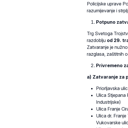
Policijske uprave 
razumijevanje i strpl
Potpuno zatv
Trg Svetoga Trojstva
razdoblju
od 29. tr
Zatvaranje je nužno
razglasa, zaštitnih 
Privremeno za
a) Zatvaranje za 
Priorljavska ul
Ulica Stjepana 
Industrijske)
Ulica Franje Cir
Ulica dr. Franj
Vukovarske uli