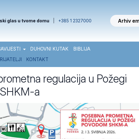
Arhiv em
ski glas u tvome domu
|
+385 1 2327000
AVIJESTI
DUHOVNI KUTAK
BIBLIJA
RIJATELJI
KONTAKT
rometna regulacija u Požegi
 SHKM-a