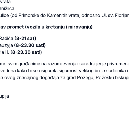
vrata
nižlića
ulice (od Primorske do Kamenitih vrata, odnosno Ul. sv. Florija
av promet (vozila u kretanju i mirovanju)
 Radića
(8-21 sat)
hauzyja
(8-23.30 sati)
la II.
(8-23.30 sati)
mo svim građanima na razumijevanju i suradnji jer je privremen
vedena kako bi se osigurala sigurnost velikog broja sudionika i
ja ovog značajnog događaja za grad Požegu, Požešku biskupij
upija