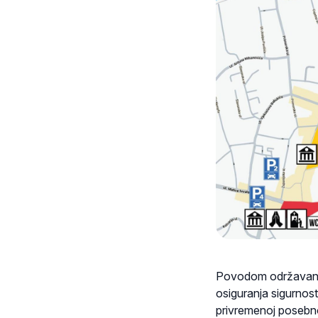
Povodom održavanja
osiguranja sigurnos
privremenoj posebno