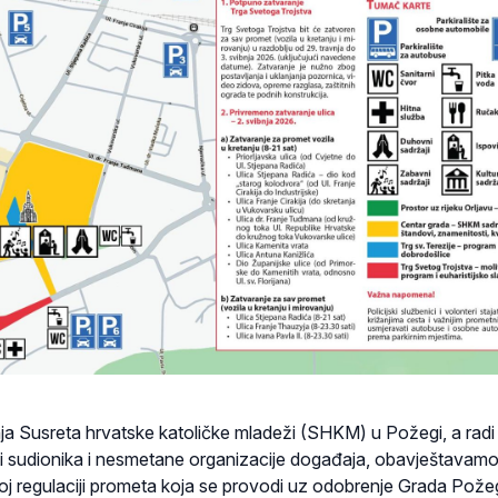
 Susreta hrvatske katoličke mladeži (SHKM) u Požegi, a radi
ti sudionika i nesmetane organizacije događaja, obavještavam
j regulaciji prometa koja se provodi uz odobrenje Grada Požeg