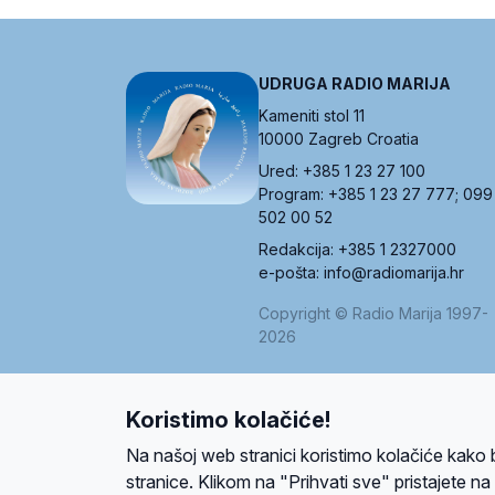
UDRUGA RADIO MARIJA
Kameniti stol 11
10000 Zagreb Croatia
Ured: +385 1 23 27 100
Program: +385 1 23 27 777; 099
502 00 52
Redakcija: +385 1 2327000
e-pošta: info@radiomarija.hr
Copyright © Radio Marija 1997-
2026
Koristimo kolačiće!
O nama
Radio
Program
Volonteri
Prijatelji
Kontakt
Pravi
Na našoj web stranici koristimo kolačiće kako 
Ova stranica je zaštićena Google reCAPTCH
stranice. Klikom na "Prihvati sve" pristajete n