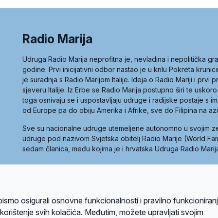
Radio Marija
Udruga Radio Marija neprofitna je, nevladina i nepolitička 
godine. Prvi inicijativni odbor nastao je u krilu Pokreta kruni
je suradnja s Radio Marijom Italije. Ideja o Radio Mariji i prvi
sjeveru Italije. Iz Erbe se Radio Marija postupno širi te uskoro
toga osnivaju se i uspostavljaju udruge i radijske postaje s
od Europe pa do obiju Amerika i Afrike, sve do Filipina na az
Sve su nacionalne udruge utemeljene autonomno u svojim 
udruge pod nazivom Svjetska obitelj Radio Marije (World Famil
sedam članica, među kojima je i hrvatska Udruga Radio Marij
la privatnosti
Kolačići
Uvjeti korištenja
bismo osigurali osnovne funkcionalnosti i pravilno funkcioniran
A sustavom
a korištenje svih kolačića. Međutim, možete upravljati svojim