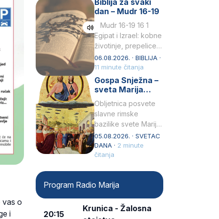
Biblija za svaki
Petar u svojoj
dan – Mudr 16-19
drugoj…
Mudr 16-19 16 1
Egipat i Izrael: kobne
životinje, prepelice
Zato bijahu
06.08.2026. · BIBLIJA ·
primjereno kažnjeni
11 minute čitanja
sličnim životinjamai
Gospa Snježna –
mučeni mnoštvom
sveta Marija
kukaca.2 A narod…
Velika, zaštitnica
Obljetnica posvete
rimske bazilike
slavne rimske
bazilike svete Marije
Velike (Santa Maria
05.08.2026. · SVETAC
Maggiore) u narodu
DANA ·
2 minute
se slavi kao Gospa
čitanja
Snježna. Ovaj naziv,
Sancta Maria…
Program Radio Marija
o vas o
Krunica - Žalosna
e i
20:15