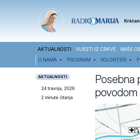
Skip to content
Skip to footer
Kršćan
AKTUALNOSTI
VIJESTI IZ CRKVE
NAŠE OB
O NAMA
PROGRAM
VOLONTERI
P
Posebna p
AKTUALNOSTI
povodom
24 travnja, 2026
2 minute čitanja