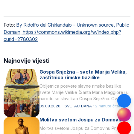
Foto:
By Ridolfo del Ghirlandaio – Unknown source, Public
Domain, https://commons.wikimedia.org/w/index.php?
curid=2780302
Najnovije vijesti
Gospa Snježna – sveta Marija Velika,
zaštitnica rimske bazilike
Obljetnica posvete slavne rimske bazilike
svete Marije Velike (Santa Maria Maggiore) u
narodu se slavi kao Gospa Snježna. Ovaj
naziv, Sancta Maria…
05.08.2026. · SVETAC DANA ·
2 minute čitanja
Molitva svetom Josipu za Domovinu
Molitva svetom Josipu za Domovinu Prije tri