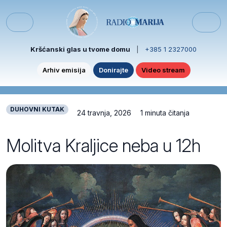
Skip to content
Skip to footer
Menu
Kršćanski glas u tvome domu
|
+385 1 2327000
Arhiv emisija
Donirajte
Video stream
DUHOVNI KUTAK
24 travnja, 2026
1 minuta čitanja
Molitva Kraljice neba u 12h