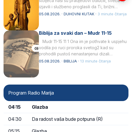
stoljeća naši su pradjedovi odlučili, svečano
izjavili i službeno proglasili da Ti, brižni
Poočime Isusov,…
05.08.2026. · DUHOVNI KUTAK ·
3 minute čitanja
Biblija za svaki dan – Mudr 11-15
Mudr 11-15 11 1 Ona im je pothvate k uspjehu
vodila po ruci proroka svetog2 kad su
prohodili pustoš nenastanjenui dizali…
05.08.2026. · BIBLIJA ·
13 minute čitanja
Program Radio Marija
04:15
Glazba
04:30
Da radost vaša bude potpuna (R)
05:15
Glazba