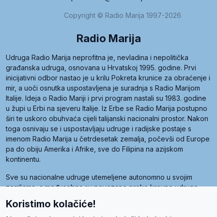
Copyright © Radio Marija 1997-2026
Radio Marija
Udruga Radio Marija neprofitna je, nevladina i nepolitička
građanska udruga, osnovana u Hrvatskoj 1995. godine. Prvi
inicijativni odbor nastao je u krilu Pokreta krunice za obraćenje i
mir, a uoči osnutka uspostavljena je suradnja s Radio Marijom
Italije. Ideja o Radio Mariji i prvi program nastali su 1983. godine
u župi u Erbi na sjeveru Italije. Iz Erbe se Radio Marija postupno
širi te uskoro obuhvaća cijeli talijanski nacionalni prostor. Nakon
toga osnivaju se i uspostavljaju udruge i radijske postaje s
imenom Radio Marija u četrdesetak zemalja, počevši od Europe
pa do obiju Amerika i Afrike, sve do Filipina na azijskom
kontinentu.
Sve su nacionalne udruge utemeljene autonomno u svojim
zemljama, a međusobna su povezane preko krovne udruge
pod nazivom Svjetska obitelj Radio Marije (World Family of
Koristimo kolačiće!
Radio Maria). Svjetsku obitelj utemeljilo je sedam članica, među