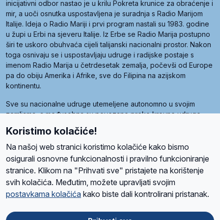
inicijativni odbor nastao je u krilu Pokreta krunice za obraćenje i
mir, a uoči osnutka uspostavljena je suradnja s Radio Marijom
Italije. Ideja o Radio Mariji i prvi program nastali su 1983. godine
u župi u Erbi na sjeveru Italije. Iz Erbe se Radio Marija postupno
širi te uskoro obuhvaća cijeli talijanski nacionalni prostor. Nakon
toga osnivaju se i uspostavljaju udruge i radijske postaje s
imenom Radio Marija u četrdesetak zemalja, počevši od Europe
pa do obiju Amerika i Afrike, sve do Filipina na azijskom
kontinentu.
Sve su nacionalne udruge utemeljene autonomno u svojim
zemljama, a međusobna su povezane preko krovne udruge
pod nazivom Svjetska obitelj Radio Marije (World Family of
Koristimo kolačiće!
Radio Maria). Svjetsku obitelj utemeljilo je sedam članica, među
kojima je i hrvatska Udruga Radio Marija.
Na našoj web stranici koristimo kolačiće kako bismo
osigurali osnovne funkcionalnosti i pravilno funkcioniranje
stranice. Klikom na "Prihvati sve" pristajete na korištenje
svih kolačića. Međutim, možete upravljati svojim
O nama
Radio
Program
Volonteri
Prijatelji
Kontakt
Pravila privatnosti
postavkama kolačića
kako biste dali kontrolirani pristanak.
Kolačići
Uvjeti korištenja
Ova stranica je zaštićena Google reCAPTCHA sustavom