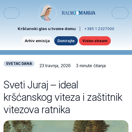
Skip to content
Skip to footer
Menu
Kršćanski glas u tvome domu
|
+385 1 2327000
Arhiv emisija
Donirajte
Video stream
SVETAC DANA
23 travnja, 2026
3 minute čitanja
Sveti Juraj – ideal
kršćanskog viteza i zaštitnik
vitezova ratnika