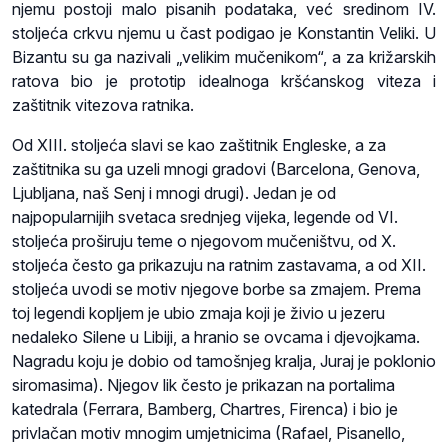
njemu postoji malo pisanih podataka, već sredinom IV.
stoljeća crkvu njemu u čast podigao je Konstantin Veliki. U
Bizantu su ga nazivali „velikim mučenikom“, a za križarskih
ratova bio je prototip idealnoga kršćanskog viteza i
zaštitnik vitezova ratnika.
Od XIII. stoljeća slavi se kao zaštitnik Engleske, a za
zaštitnika su ga uzeli mnogi gradovi (Barcelona, Genova,
Ljubljana, naš Senj i mnogi drugi). Jedan je od
najpopularnijih svetaca srednjeg vijeka, legende od VI.
stoljeća proširuju teme o njegovom mučeništvu, od X.
stoljeća često ga prikazuju na ratnim zastavama, a od XII.
stoljeća uvodi se motiv njegove borbe sa zmajem. Prema
toj legendi kopljem je ubio zmaja koji je živio u jezeru
nedaleko Silene u Libiji, a hranio se ovcama i djevojkama.
Nagradu koju je dobio od tamošnjeg kralja, Juraj je poklonio
siromasima). Njegov lik često je prikazan na portalima
katedrala (Ferrara, Bamberg, Chartres, Firenca) i bio je
privlačan motiv mnogim umjetnicima (Rafael, Pisanello,