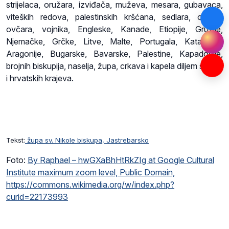
strijelaca, oružara, izviđača, muževa, mesara, gubavaca,
viteških redova, palestinskih kršćana, sedlara, ovaca,
ovčara, vojnika, Engleske, Kanade, Etiopije, Gruzije,
Njemačke, Grčke, Litve, Malte, Portugala, Katalonije,
Aragonije, Bugarske, Bavarske, Palestine, Kapadocije,
brojnih biskupija, naselja, župa, crkava i kapela diljem svijeta
i hrvatskih krajeva.
Tekst:
župa sv. Nikole biskupa, Jastrebarsko
Foto:
By Raphael – hwGXaBhHtRkZIg at Google Cultural
Institute maximum zoom level, Public Domain,
https://commons.wikimedia.org/w/index.php?
curid=22173993