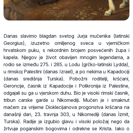
Danas slavimo blagdan svetog Jurja mučenika (latinski
Georgius), izuzetno omiljenog sveca u vjerničkom
hrvatskom puku, s rekordnim brojem posvećenih župa i
kapela. Njegov je život obavijen mnogim legendama, a
rodio se između 275. i 285. u Lodu (grčko-latinski Lydda),
u rimskoj Palestini (danas Izrael), a po nekima u Kapadociji
(danas središnja Turska). Pobožni roditelji, kršćani,
Geroncije, časnik iz Kapadocije i Polikronija iz Palestine,
odgajali su ga u vjerskom duhu. Bio je visoki rimski časnik,
tribun carske garde u Nikomediji. Mučen je i smaknut
mačem za vrijeme Dioklecijanova progonstva kršćana na
današnji dan, 23. travnja 303, u Nikomediji (danas İzmit,
Turska). Radije je izgubio glavu i visoki položaj nego da
žrtvuje poganskim bogovima i odrekne se Krista. Iako o