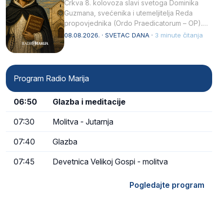
Crkva 8. kolovoza slavi svetoga Dominika
Guzmana, svećenika i utemeljitelja Reda
propovjednika (Ordo Praedicatorum – OP).
Svojim životom, dubokom ljubavlju prema
08.08.2026. · SVETAC DANA ·
3 minute čitanja
Kristu…
Program Radio Marija
06:50
Glazba i meditacije
07:30
Molitva - Jutarnja
07:40
Glazba
07:45
Devetnica Velikoj Gospi - molitva
Pogledajte program