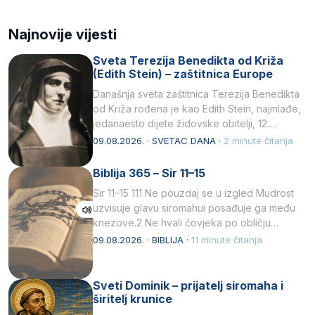
Najnovije vijesti
Sveta Terezija Benedikta od Križa
(Edith Stein) – zaštitnica Europe
Današnja sveta zaštitnica Terezija Benedikta
od Križa rođena je kao Edith Stein, najmlađe,
jedanaesto dijete židovske obitelji, 12.
listopada 1891, u Wrocławu…
09.08.2026. · SVETAC DANA ·
2 minute čitanja
Biblija 365 – Sir 11–15
Sir 11–15 111 Ne pouzdaj se u izgled Mudrost
uzvisuje glavu siromahui posađuje ga među
knezove.2 Ne hvali čovjeka po obličju
njegovui…
09.08.2026. · BIBLIJA ·
11 minute čitanja
Sveti Dominik – prijatelj siromaha i
širitelj krunice