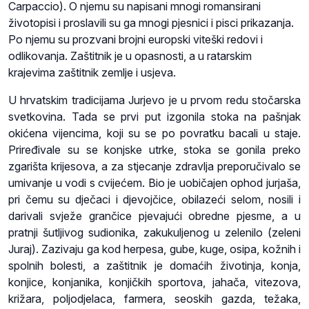
Carpaccio). O njemu su napisani mnogi romansirani
životopisi i proslavili su ga mnogi pjesnici i pisci prikazanja.
Po njemu su prozvani brojni europski viteški redovi i
odlikovanja. Zaštitnik je u opasnosti, a u ratarskim
krajevima zaštitnik zemlje i usjeva.
U hrvatskim tradicijama Jurjevo je u prvom redu stočarska
svetkovina. Tada se prvi put izgonila stoka na pašnjak
okićena vijencima, koji su se po povratku bacali u staje.
Priređivale su se konjske utrke, stoka se gonila preko
zgarišta krijesova, a za stjecanje zdravlja preporučivalo se
umivanje u vodi s cvijećem. Bio je uobičajen ophod jurjaša,
pri čemu su dječaci i djevojčice, obilazeći selom, nosili i
darivali svježe grančice pjevajući obredne pjesme, a u
pratnji šutljivog sudionika, zakukuljenog u zelenilo (zeleni
Juraj). Zazivaju ga kod herpesa, gube, kuge, osipa, kožnih i
spolnih bolesti, a zaštitnik je domaćih životinja, konja,
konjice, konjanika, konjičkih sportova, jahača, vitezova,
križara, poljodjelaca, farmera, seoskih gazda, težaka,