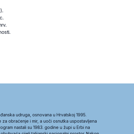
).
c.
rv.
nosti.
građanska udruga, osnovana u Hrvatskoj 1995.
ce za obraćenje i mir, a uoči osnutka uspostavljena
 program nastali su 1983. godine u župi u Erbi na
 obuhvaća cijeli talijanski nacionalni prostor. Nakon