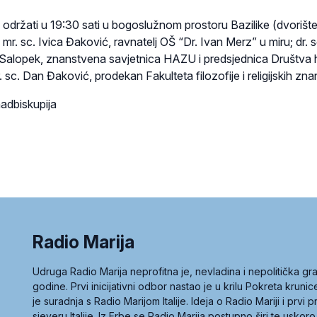
 održati u 19:30 sati u bogoslužnom prostoru Bazilike (dvorište
 mr. sc. Ivica Đaković, ravnatelj OŠ “Dr. Ivan Merz” u miru; dr. s
Salopek, znanstvena savjetnica HAZU i predsjednica Društva h
r. sc. Dan Đaković, prodekan Fakulteta filozofije i religijskih zna
adbiskupija
Radio Marija
Udruga Radio Marija neprofitna je, nevladina i nepolitička 
godine. Prvi inicijativni odbor nastao je u krilu Pokreta kruni
je suradnja s Radio Marijom Italije. Ideja o Radio Mariji i prvi
sjeveru Italije. Iz Erbe se Radio Marija postupno širi te uskoro