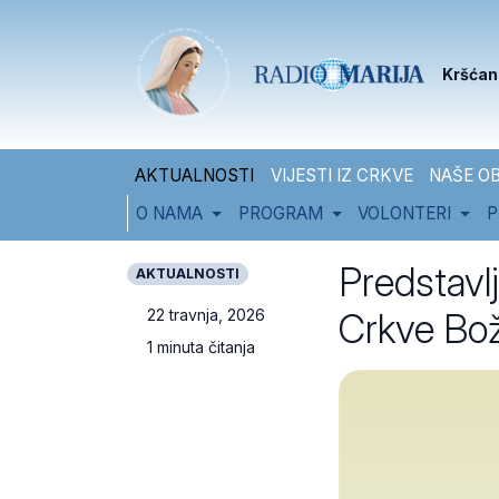
Skip to content
Skip to footer
Kršćan
AKTUALNOSTI
VIJESTI IZ CRKVE
NAŠE OB
O NAMA
PROGRAM
VOLONTERI
P
Predstavl
AKTUALNOSTI
Crkve Bož
22 travnja, 2026
1 minuta čitanja