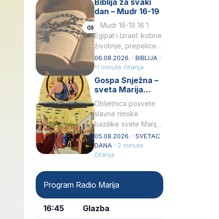
Biblija za svaki
Petar u svojoj
dan – Mudr 16-19
drugoj…
Mudr 16-19 16 1
Egipat i Izrael: kobne
životinje, prepelice
Zato bijahu
06.08.2026. · BIBLIJA ·
primjereno kažnjeni
11 minute čitanja
sličnim životinjamai
Gospa Snježna –
mučeni mnoštvom
sveta Marija
kukaca.2 A narod…
Velika, zaštitnica
Obljetnica posvete
rimske bazilike
slavne rimske
bazilike svete Marije
Velike (Santa Maria
05.08.2026. · SVETAC
Maggiore) u narodu
DANA ·
2 minute
se slavi kao Gospa
čitanja
Snježna. Ovaj naziv,
Sancta Maria…
Program Radio Marija
16:45
Glazba