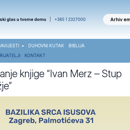
Arhiv em
ski glas u tvome domu
|
+385 1 2327000
AVIJESTI
DUHOVNI KUTAK
BIBLIJA
RIJATELJI
KONTAKT
janje knjige “Ivan Merz – Stup
je”