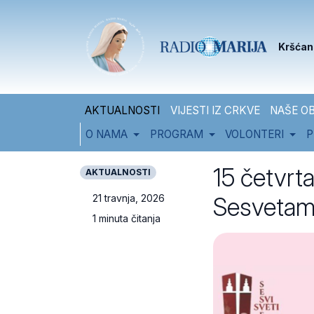
Skip to content
Skip to footer
Kršćan
AKTUALNOSTI
VIJESTI IZ CRKVE
NAŠE OB
O NAMA
PROGRAM
VOLONTERI
P
15 četvrta
AKTUALNOSTI
Sesveta
21 travnja, 2026
1 minuta čitanja