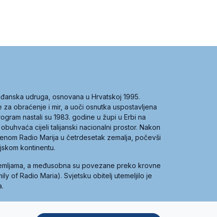
građanska udruga, osnovana u Hrvatskoj 1995.
ce za obraćenje i mir, a uoči osnutka uspostavljena
 program nastali su 1983. godine u župi u Erbi na
 obuhvaća cijeli talijanski nacionalni prostor. Nakon
 imenom Radio Marija u četrdesetak zemalja, počevši
ijskom kontinentu.
zemljama, a međusobna su povezane preko krovne
y of Radio Maria). Svjetsku obitelj utemeljilo je
a.