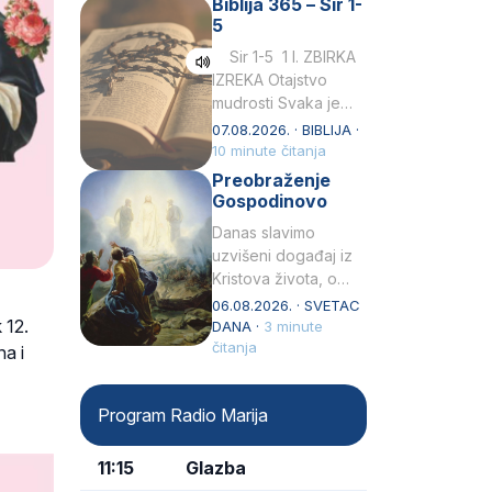
Biblija 365 – Sir 1-
rođenjem Grk.
5
Obnovio je odnose s
afričkim…
Sir 1-5 1 I. ZBIRKA
IZREKA Otajstvo
mudrosti Svaka je
mudrost od Gospoda
07.08.2026. · BIBLIJA ·
i s njime je dovijeka.2
10 minute čitanja
Tko će…
Preobraženje
Gospodinovo
Danas slavimo
uzvišeni događaj iz
Kristova života, o
kojem nas izvješćuju
06.08.2026. · SVETAC
 12.
evanđelisti Matej,
DANA ·
3 minute
Marko i Luka te sveti
čitanja
na i
Petar u svojoj
drugoj…
Program Radio Marija
11:15
Glazba