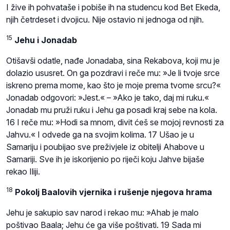
I žive ih pohvataše i pobiše ih na studencu kod Bet Ekeda,
njih četrdeset i dvojicu. Nije ostavio ni jednoga od njih.
15
Jehu i Jonadab
Otišavši odatle, nađe Jonadaba, sina Rekabova, koji mu je
dolazio ususret. On ga pozdravi i reče mu: »Je li tvoje srce
iskreno prema mome, kao što je moje prema tvome srcu?«
Jonadab odgovori: »Jest.« – »Ako je tako, daj mi ruku.«
Jonadab mu pruži ruku i Jehu ga posadi kraj sebe na kola.
16 I reče mu: »Hodi sa mnom, divit ćeš se mojoj revnosti za
Jahvu.« I odvede ga na svojim kolima. 17 Ušao je u
Samariju i poubijao sve preživjele iz obitelji Ahabove u
Samariji. Sve ih je iskorijenio po riječi koju Jahve bijaše
rekao Iliji.
18
Pokolj Baalovih vjernika i rušenje njegova hrama
Jehu je sakupio sav narod i rekao mu: »Ahab je malo
poštivao Baala; Jehu će ga više poštivati. 19 Sada mi