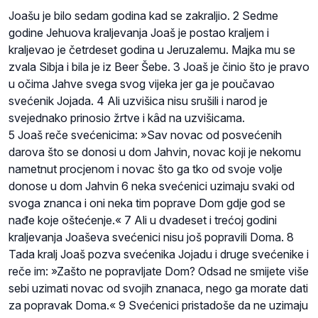
Joašu je bilo sedam godina kad se zakraljio. 2 Sedme
godine Jehuova kraljevanja Joaš je postao kraljem i
kraljevao je četrdeset godina u Jeruzalemu. Majka mu se
zvala Sibja i bila je iz Beer Šebe. 3 Joaš je činio što je pravo
u očima Jahve svega svog vijeka jer ga je poučavao
svećenik Jojada. 4 Ali uzvišica nisu srušili i narod je
svejednako prinosio žrtve i kâd na uzvišicama.
5 Joaš reče svećenicima: »Sav novac od posvećenih
darova što se donosi u dom Jahvin, novac koji je nekomu
nametnut procjenom i novac što ga tko od svoje volje
donose u dom Jahvin 6 neka svećenici uzimaju svaki od
svoga znanca i oni neka tim poprave Dom gdje god se
nađe koje oštećenje.« 7 Ali u dvadeset i trećoj godini
kraljevanja Joaševa svećenici nisu još popravili Doma. 8
Tada kralj Joaš pozva svećenika Jojadu i druge svećenike i
reče im: »Zašto ne popravljate Dom? Odsad ne smijete više
sebi uzimati novac od svojih znanaca, nego ga morate dati
za popravak Doma.« 9 Svećenici pristadoše da ne uzimaju