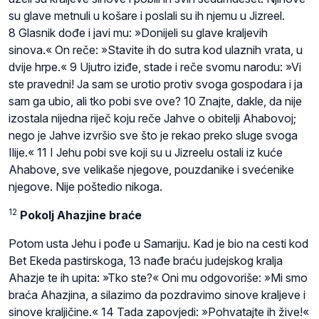
su glave metnuli u košare i poslali su ih njemu u Jizreel.
8 Glasnik dođe i javi mu: »Donijeli su glave kraljevih
sinova.« On reče: »Stavite ih do sutra kod ulaznih vrata, u
dvije hrpe.« 9 Ujutro iziđe, stade i reče svomu narodu: »Vi
ste pravedni! Ja sam se urotio protiv svoga gospodara i ja
sam ga ubio, ali tko pobi sve ove? 10 Znajte, dakle, da nije
izostala nijedna riječ koju reče Jahve o obitelji Ahabovoj;
nego je Jahve izvršio sve što je rekao preko sluge svoga
Ilije.« 11 I Jehu pobi sve koji su u Jizreelu ostali iz kuće
Ahabove, sve velikaše njegove, pouzdanike i svećenike
njegove. Nije poštedio nikoga.
12
Pokolj Ahazjine braće
Potom usta Jehu i pođe u Samariju. Kad je bio na cesti kod
Bet Ekeda pastirskoga, 13 nađe braću judejskog kralja
Ahazje te ih upita: »Tko ste?« Oni mu odgovoriše: »Mi smo
braća Ahazjina, a silazimo da pozdravimo sinove kraljeve i
sinove kraljičine.« 14 Tada zapovjedi: »Pohvatajte ih žive!«