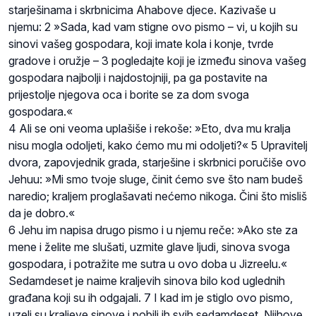
starješinama i skrbnicima Ahabove djece. Kazivaše u
njemu: 2 »Sada, kad vam stigne ovo pismo – vi, u kojih su
sinovi vašeg gospodara, koji imate kola i konje, tvrde
gradove i oružje – 3 pogledajte koji je između sinova vašeg
gospodara najbolji i najdostojniji, pa ga postavite na
prijestolje njegova oca i borite se za dom svoga
gospodara.«
4 Ali se oni veoma uplašiše i rekoše: »Eto, dva mu kralja
nisu mogla odoljeti, kako ćemo mu mi odoljeti?« 5 Upravitelj
dvora, zapovjednik grada, starješine i skrbnici poručiše ovo
Jehuu: »Mi smo tvoje sluge, činit ćemo sve što nam budeš
naredio; kraljem proglašavati nećemo nikoga. Čini što misliš
da je dobro.«
6 Jehu im napisa drugo pismo i u njemu reče: »Ako ste za
mene i želite me slušati, uzmite glave ljudi, sinova svoga
gospodara, i potražite me sutra u ovo doba u Jizreelu.«
Sedamdeset je naime kraljevih sinova bilo kod uglednih
građana koji su ih odgajali. 7 I kad im je stiglo ovo pismo,
uzeli su kraljeve sinove i pobili ih svih sedamdeset. Njihove