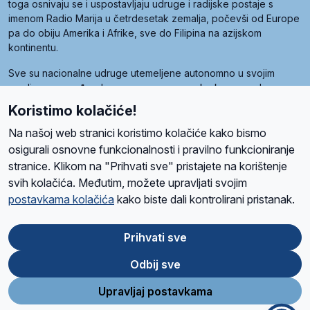
toga osnivaju se i uspostavljaju udruge i radijske postaje s
imenom Radio Marija u četrdesetak zemalja, počevši od Europe
pa do obiju Amerika i Afrike, sve do Filipina na azijskom
kontinentu.
Sve su nacionalne udruge utemeljene autonomno u svojim
zemljama, a međusobna su povezane preko krovne udruge
pod nazivom Svjetska obitelj Radio Marije (World Family of
Koristimo kolačiće!
Radio Maria). Svjetsku obitelj utemeljilo je sedam članica, među
kojima je i hrvatska Udruga Radio Marija.
Na našoj web stranici koristimo kolačiće kako bismo
osigurali osnovne funkcionalnosti i pravilno funkcioniranje
stranice. Klikom na "Prihvati sve" pristajete na korištenje
svih kolačića. Međutim, možete upravljati svojim
O nama
Radio
Program
Volonteri
Prijatelji
Kontakt
Pravila privatnosti
postavkama kolačića
kako biste dali kontrolirani pristanak.
Kolačići
Uvjeti korištenja
Ova stranica je zaštićena Google reCAPTCHA sustavom
Prihvati sve
Odbij sve
App
Google
Store
Play
Upravljaj postavkama
Design and development
SIK
&
C-Tel