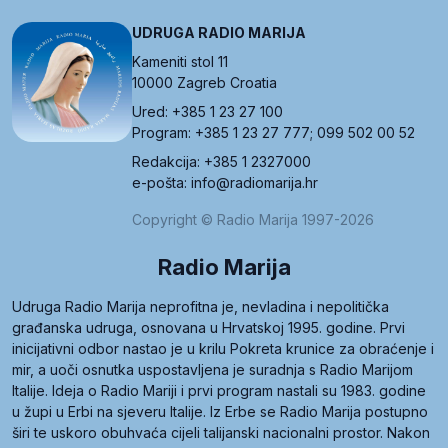
UDRUGA RADIO MARIJA
Kameniti stol 11
10000 Zagreb Croatia
Ured: +385 1 23 27 100
Program: +385 1 23 27 777; 099 502 00 52
Redakcija: +385 1 2327000
e-pošta: info@radiomarija.hr
Copyright © Radio Marija 1997-2026
Radio Marija
Udruga Radio Marija neprofitna je, nevladina i nepolitička
građanska udruga, osnovana u Hrvatskoj 1995. godine. Prvi
inicijativni odbor nastao je u krilu Pokreta krunice za obraćenje i
mir, a uoči osnutka uspostavljena je suradnja s Radio Marijom
Italije. Ideja o Radio Mariji i prvi program nastali su 1983. godine
u župi u Erbi na sjeveru Italije. Iz Erbe se Radio Marija postupno
širi te uskoro obuhvaća cijeli talijanski nacionalni prostor. Nakon