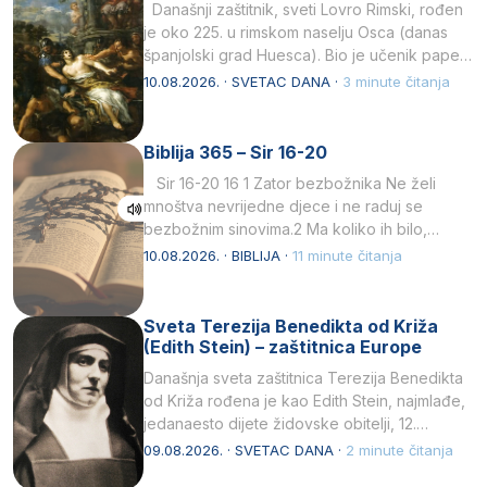
Današnji zaštitnik, sveti Lovro Rimski, rođen
je oko 225. u rimskom naselju Osca (danas
španjolski grad Huesca). Bio je učenik pape…
10.08.2026. · SVETAC DANA ·
3 minute čitanja
Biblija 365 – Sir 16-20
Sir 16-20 16 1 Zator bezbožnika Ne želi
mnoštva nevrijedne djece i ne raduj se
bezbožnim sinovima.2 Ma koliko ih bilo,…
10.08.2026. · BIBLIJA ·
11 minute čitanja
Sveta Terezija Benedikta od Križa
(Edith Stein) – zaštitnica Europe
Današnja sveta zaštitnica Terezija Benedikta
od Križa rođena je kao Edith Stein, najmlađe,
jedanaesto dijete židovske obitelji, 12.
listopada 1891, u Wrocławu…
09.08.2026. · SVETAC DANA ·
2 minute čitanja