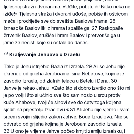
tjelesnoj straži i dvoranima: »Uđite, pobijte ih! Nitko neka ne
iziđe!« Tjelesna straža i dvorani uđoše, pobiše ih oštricom
mača i prodriješe sve do svetišta Baalova hrama. 26
Iznesoše Baalov lik iz hrama i spališe ga. 27 Raskopaše
žrtvenik Baalov, srušiše i hram Baalov i pretvoriše ga u
jame za nečist, koje su ostale do danas.
28
Kraljevanje Jehuovo u Izraelu
Tako je Jehu istrijebio Baala iz Izraela. 29 Ali se Jehu nije
okrenuo od grijeha Jeroboama, sina Nebatova, kojima je
zavodio Izraela, od zlatnih telaca u Betelu i Danu. 30
Jahve je rekao Jehuu: »Zato što si dobro izvršio ono što mi
je po volji i što si učinio sve što sam nosio u srcu protiv
kuće Ahabove, tvoji će sinovi sve do četvrtoga koljena
sjediti na prijestolju Izraelovu.« 31 Ali Jehu nije vjerno i svim
srcem svojim slijedio zakon Jahve, Boga Izraelova. Nije se
odvratio od grijeha kojima je Jeroboam zavodio Izraela.
32 U ono je vrijeme Jahve počeo krnjiti zemlju izraelsku, i