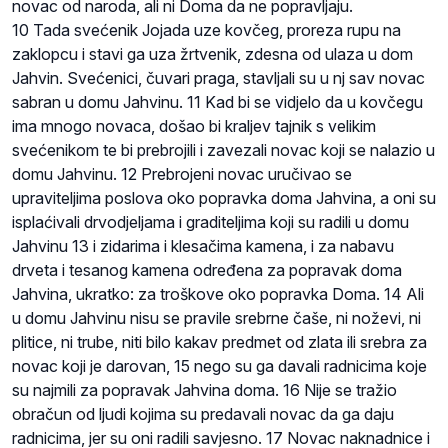
novac od naroda, ali ni Doma da ne popravljaju.
10 Tada svećenik Jojada uze kovčeg, proreza rupu na
zaklopcu i stavi ga uza žrtvenik, zdesna od ulaza u dom
Jahvin. Svećenici, čuvari praga, stavljali su u nj sav novac
sabran u domu Jahvinu. 11 Kad bi se vidjelo da u kovčegu
ima mnogo novaca, došao bi kraljev tajnik s velikim
svećenikom te bi prebrojili i zavezali novac koji se nalazio u
domu Jahvinu. 12 Prebrojeni novac uručivao se
upraviteljima poslova oko popravka doma Jahvina, a oni su
isplaćivali drvodjeljama i graditeljima koji su radili u domu
Jahvinu 13 i zidarima i klesačima kamena, i za nabavu
drveta i tesanog kamena određena za popravak doma
Jahvina, ukratko: za troškove oko popravka Doma. 14 Ali
u domu Jahvinu nisu se pravile srebrne čaše, ni noževi, ni
plitice, ni trube, niti bilo kakav predmet od zlata ili srebra za
novac koji je darovan, 15 nego su ga davali radnicima koje
su najmili za popravak Jahvina doma. 16 Nije se tražio
obračun od ljudi kojima su predavali novac da ga daju
radnicima, jer su oni radili savjesno. 17 Novac naknadnice i