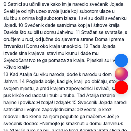
9 Satnici su učinili sve kako im je naredio svećenik Jojada.
Svaki je od njih uzeo svoje ljude koji subotom ulaze u
službu s onima koji subotom izlaze. I svi su došli svećeniku
Jojadi. 10 Svećenik dade satnicima koplja i štitove kralja
Davida što su bili u domu Jahvinu. 11 Stražari se svrstaše, s
oružjem u ruci, od južne do sjeverne strane Doma i prema
žrtveniku i Domu oko kralja unaokolo. 12 Tada Jojada
izvede sina kraljeva, stavi mu krunu i dade mu
Svjedočanstvo te ga pomaza za kralja. Pljeskali su i vikali:
»Živio kralj!«
13 Kad Atalija ču viku naroda, dođe k narodu u dom
Jahvin. 14 Pogleda bolje, kad gle, kralj, po običaju, stoji na
svojem mjestu, a pred kraljem zapovjednici i svirači; sav
puk klikće od radosti i trubi u trube. Tad Atalija razdrije
haljine i povika: »Izdaja! Izdaja!« 15 Svećenik Jojada naredi
satnicima i vojnim zapovjednicima: »Izvedite je kroz
redove i tko krene za njom pogubite ga mačem.« Još je
svećenik dodao: »Nemojte je smaknuti u domu Jahvinu.«
16 Staviše ruke na nju, a kad je kroz Konjska vrata stigla do