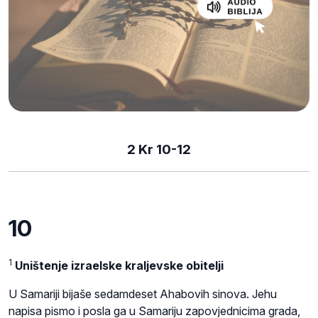
2 Kr 10-12
10
1
Uništenje izraelske kraljevske obitelji
U Samariji bijaše sedamdeset Ahabovih sinova. Jehu
napisa pismo i posla ga u Samariju zapovjednicima grada,