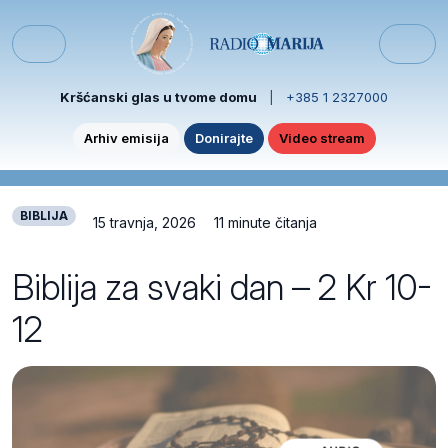
Skip to content
Skip to footer
Menu
Kršćanski glas u tvome domu
|
+385 1 2327000
Arhiv emisija
Donirajte
Video stream
BIBLIJA
15 travnja, 2026
11 minute čitanja
Biblija za svaki dan – 2 Kr 10-
12