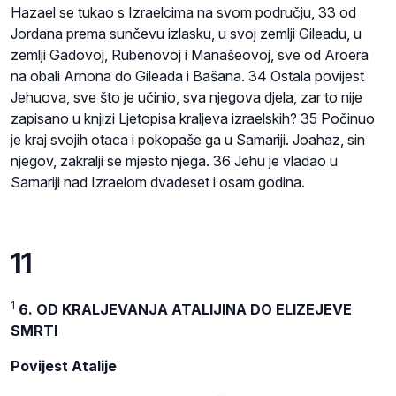
Hazael se tukao s Izraelcima na svom području, 33 od
Jordana prema sunčevu izlasku, u svoj zemlji Gileadu, u
zemlji Gadovoj, Rubenovoj i Manašeovoj, sve od Aroera
na obali Arnona do Gileada i Bašana. 34 Ostala povijest
Jehuova, sve što je učinio, sva njegova djela, zar to nije
zapisano u knjizi Ljetopisa kraljeva izraelskih? 35 Počinuo
je kraj svojih otaca i pokopaše ga u Samariji. Joahaz, sin
njegov, zakralji se mjesto njega. 36 Jehu je vladao u
Samariji nad Izraelom dvadeset i osam godina.
11
1
6. OD KRALJEVANJA ATALIJINA DO ELIZEJEVE
SMRTI
Povijest Atalije