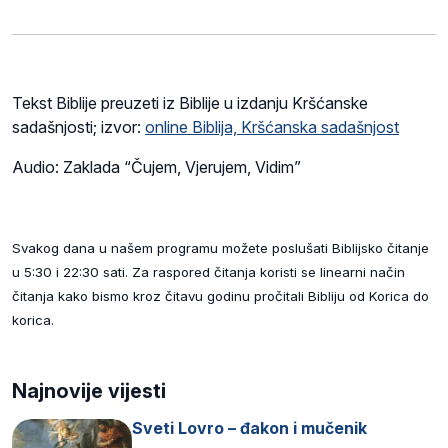
Tekst Biblije preuzeti iz Biblije u izdanju Kršćanske
sadašnjosti; izvor:
online Biblija, Kršćanska sadašnjost
Audio: Zaklada “Čujem, Vjerujem, Vidim”
Svakog dana u našem programu možete poslušati Biblijsko čitanje
u 5:30 i 22:30 sati. Za raspored čitanja koristi se linearni način
čitanja kako bismo kroz čitavu godinu pročitali Bibliju od Korica do
korica.
Najnovije vijesti
Sveti Lovro – đakon i mučenik