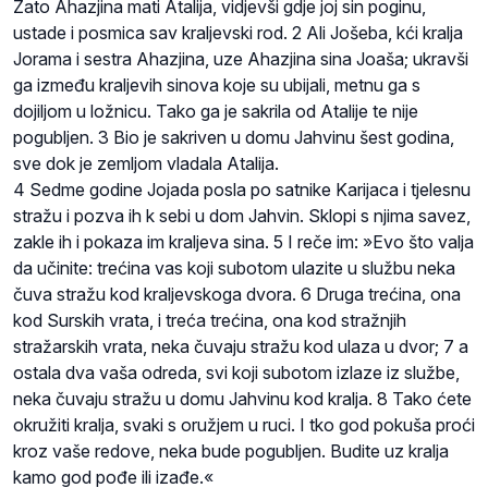
Zato Ahazjina mati Atalija, vidjevši gdje joj sin poginu,
ustade i posmica sav kraljevski rod. 2 Ali Jošeba, kći kralja
Jorama i sestra Ahazjina, uze Ahazjina sina Joaša; ukravši
ga između kraljevih sinova koje su ubijali, metnu ga s
dojiljom u ložnicu. Tako ga je sakrila od Atalije te nije
pogubljen. 3 Bio je sakriven u domu Jahvinu šest godina,
sve dok je zemljom vladala Atalija.
4 Sedme godine Jojada posla po satnike Karijaca i tjelesnu
stražu i pozva ih k sebi u dom Jahvin. Sklopi s njima savez,
zakle ih i pokaza im kraljeva sina. 5 I reče im: »Evo što valja
da učinite: trećina vas koji subotom ulazite u službu neka
čuva stražu kod kraljevskoga dvora. 6 Druga trećina, ona
kod Surskih vrata, i treća trećina, ona kod stražnjih
stražarskih vrata, neka čuvaju stražu kod ulaza u dvor; 7 a
ostala dva vaša odreda, svi koji subotom izlaze iz službe,
neka čuvaju stražu u domu Jahvinu kod kralja. 8 Tako ćete
okružiti kralja, svaki s oružjem u ruci. I tko god pokuša proći
kroz vaše redove, neka bude pogubljen. Budite uz kralja
kamo god pođe ili izađe.«