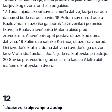
kraljevskog dvora, ondje je pogubiše.
17 Tada Jojada sklopi savez između Jahve, kralja i naroda
da narod bude narod Jahvin. 18 Potom sav narod ode u
Baalov hram i razoriše ga, porušiše žrtvenike i polomiše
likove; a Baalova svećenika Matana ubiše pred
žrtvenicima. A svećenik opet postavi straže kod doma
Jahvina. 19 Zatim uze satnike Karijaca, stražu i sav narod.
Oni izvedoše kralja iz doma Jahvina i uvedoše ga u dvor
kroz Vrata stražarska. I Joaš sjede na kraljevsko prijestolje.
20 Sav se puk veselio i grad se smirio kad su Ataliju ubili
mačem u kraljevskom dvoru.
12
1
Joaševo kraljevanje u Judeji