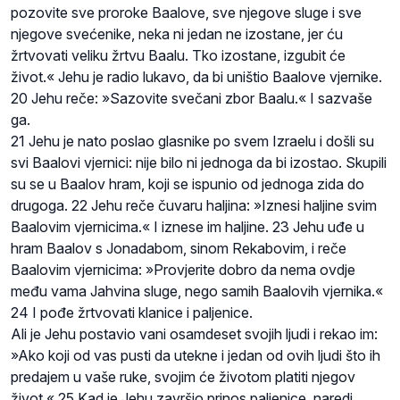
pozovite sve proroke Baalove, sve njegove sluge i sve
njegove svećenike, neka ni jedan ne izostane, jer ću
žrtvovati veliku žrtvu Baalu. Tko izostane, izgubit će
život.« Jehu je radio lukavo, da bi uništio Baalove vjernike.
20 Jehu reče: »Sazovite svečani zbor Baalu.« I sazvaše
ga.
21 Jehu je nato poslao glasnike po svem Izraelu i došli su
svi Baalovi vjernici: nije bilo ni jednoga da bi izostao. Skupili
su se u Baalov hram, koji se ispunio od jednoga zida do
drugoga. 22 Jehu reče čuvaru haljina: »Iznesi haljine svim
Baalovim vjernicima.« I iznese im haljine. 23 Jehu uđe u
hram Baalov s Jonadabom, sinom Rekabovim, i reče
Baalovim vjernicima: »Provjerite dobro da nema ovdje
među vama Jahvina sluge, nego samih Baalovih vjernika.«
24 I pođe žrtvovati klanice i paljenice.
Ali je Jehu postavio vani osamdeset svojih ljudi i rekao im:
»Ako koji od vas pusti da utekne i jedan od ovih ljudi što ih
predajem u vaše ruke, svojim će životom platiti njegov
život.« 25 Kad je Jehu završio prinos paljenice, naredi