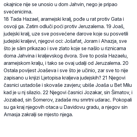
okajnice nije se unosio u dom Jahvin, nego je pripao
svećenicima.
18 Tada Hazael, aramejski kralj, pođe u rat protiv Gata i
osvoji ga. Zatim odluči poći protiv Jeruzalema. 19 Joaš,
judejski kralj, uze sve posvećene darove koje su posvetili
judejski kraljevi, njegovi oci: Jošafat, Joram i Ahazja, sve
što je sâm prikazao i sve zlato koje se našlo u riznicama
doma Jahvina i kraljevskog dvora. Sve to posla Hazaelu,
aramejskom kralju, i tako se ovaj udalji od Jeruzalema. 20
Ostala povijest Joaševa i sve što je učinio, zar sve to nije
zapisano u knjizi Ljetopisa kraljeva judejskih? 21 Njegovi
časnici ustadoše i skovaše zavjeru; ubiše Joaša u Bet Milu
kad je u nj silazio. 22 Njegovi časnici Jozakar, sin Šimatov, i
Jozabad, sin Šomerov, zadaše mu smrtni udarac. Pokopali
su ga kraj njegovih otaca u Davidovu gradu, a njegov sin
Amasja zakralji se mjesto njega.