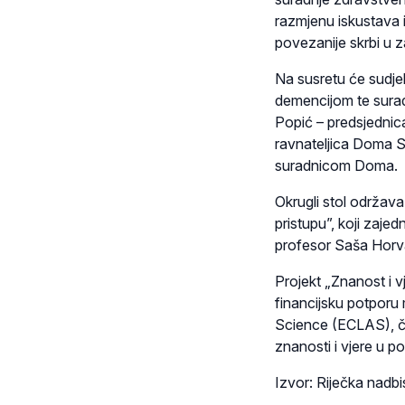
razmjenu iskustava i
povezanije skrbi u z
Na susretu će sudje
demencijom te suradn
Popić – predsjednica
ravnateljica Doma Sv
suradnicom Doma.
Okrugli stol održava
pristupu”, koji zaje
profesor Saša Horvat
Projekt „Znanost i v
financijsku potporu
Science (ECLAS), čim
znanosti i vjere u po
Izvor: Riječka nadbi