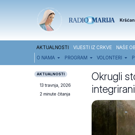
Skip to content
Skip to footer
Kršćan
AKTUALNOSTI
VIJESTI IZ CRKVE
NAŠE OB
O NAMA
PROGRAM
VOLONTERI
P
Okrugli st
AKTUALNOSTI
integriran
13 travnja, 2026
2 minute čitanja