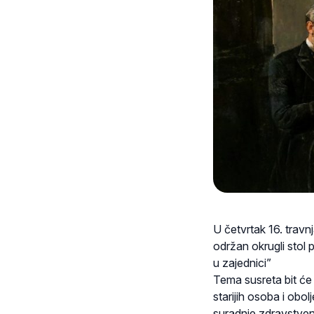
U četvrtak 16. travnj
održan okrugli stol p
u zajednici”
Tema susreta bit će 
starijih osoba i obo
suradnje zdravstvenih,