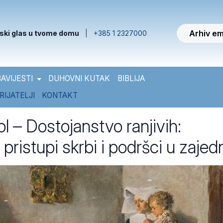
Arhiv em
ski glas u tvome domu
|
+385 1 2327000
AVIJESTI
DUHOVNI KUTAK
BIBLIJA
RIJATELJI
KONTAKT
ol – Dostojanstvo ranjivih:
i pristupi skrbi i podršci u zajed