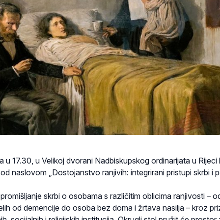
a u 17.30, u Velikoj dvorani Nadbiskupskog ordinarijata u Rijeci 
od naslovom „Dostojanstvo ranjivih: integrirani pristupi skrbi i 
promišljanje skrbi o osobama s različitim oblicima ranjivosti – o
ljelih od demencije do osoba bez doma i žrtava nasilja – kroz pr
 socijalnih i religijskih institucija. Okrugli stol pružit će prostor