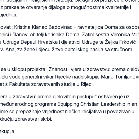
z prakse te otvaranje dijaloga o mogućnostima kvalitetnije i
ajednici.
lovati: Kristina Klanac Badovinac – ravnateljica Doma za osob
ici i članovi obitelji korisnika Doma. Zatim sestra Veronika Mil
 Udruge Depaul Hrvatska i djelatnici Udruge te Željka Frković 
. Ana, za žene i djecu žrtve obiteljskog nasilja sa stručnom
 se u sklopu projekta „Znanost i vjera u zdravstvu: prema cjelo
dnički vode generalni vikar Riječke nadbiskupije Mario Tomljanovi
 s Fakulteta zdravstvenih studija u Rijeci.
jera u zdravstvu: prema cjelovitom pristupu” ostvaren je uz
 međunarodnog programa Equipping Christian Leadership in an
e se prepoznaje vrijednost riječkih inicijativa u povezivanju
dručju zdravstva i skrbi.
skupija