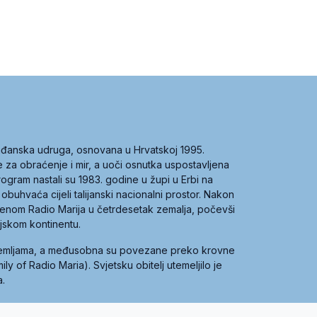
građanska udruga, osnovana u Hrvatskoj 1995.
ce za obraćenje i mir, a uoči osnutka uspostavljena
 program nastali su 1983. godine u župi u Erbi na
 obuhvaća cijeli talijanski nacionalni prostor. Nakon
 imenom Radio Marija u četrdesetak zemalja, počevši
ijskom kontinentu.
zemljama, a međusobna su povezane preko krovne
y of Radio Maria). Svjetsku obitelj utemeljilo je
a.