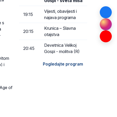
Gospi - sveta misa
Vijesti, obavijesti i
19:15
najava programa
e s
Krunica – Slavna
a
20:15
otajstva
–
Devetnica Velikoj
20:45
Gospi - molitva (R)
vitom
Pogledajte program
ć i
 Age of