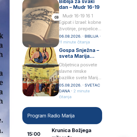
Biblija za svaki
Petar u svojoj
dan – Mudr 16-19
drugoj…
Mudr 16-19 16 1
Egipat i Izrael: kobne
životinje, prepelice
Zato bijahu
06.08.2026. · BIBLIJA ·
primjereno kažnjeni
11 minute čitanja
sličnim životinjamai
Gospa Snježna –
mučeni mnoštvom
sveta Marija
kukaca.2 A narod…
Velika, zaštitnica
Obljetnica posvete
rimske bazilike
slavne rimske
bazilike svete Marije
Velike (Santa Maria
05.08.2026. · SVETAC
Maggiore) u narodu
DANA ·
2 minute
se slavi kao Gospa
čitanja
Snježna. Ovaj naziv,
Sancta Maria…
Program Radio Marija
Krunica Božjega
15:00