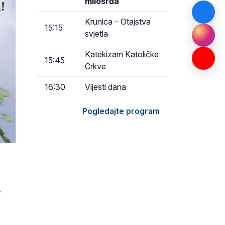
milosrđa
Krunica – Otajstva
15:15
svjetla
Katekizam Katoličke
15:45
Crkve
16:30
Vijesti dana
Pogledajte program
.