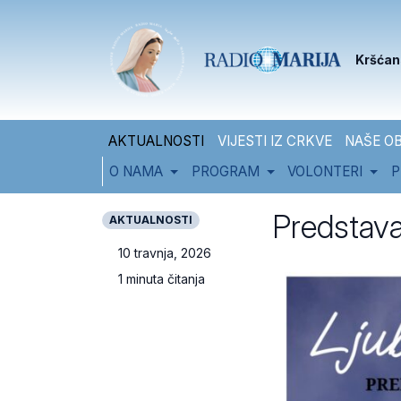
Skip to content
Skip to footer
Kršćan
AKTUALNOSTI
VIJESTI IZ CRKVE
NAŠE OB
O NAMA
PROGRAM
VOLONTERI
P
Predstava 
AKTUALNOSTI
10 travnja, 2026
1 minuta čitanja