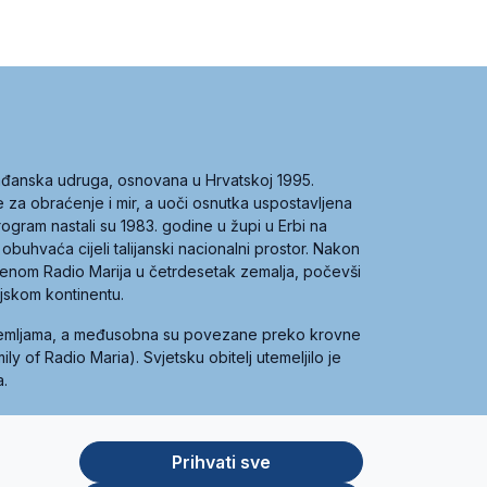
građanska udruga, osnovana u Hrvatskoj 1995.
ce za obraćenje i mir, a uoči osnutka uspostavljena
 program nastali su 1983. godine u župi u Erbi na
 obuhvaća cijeli talijanski nacionalni prostor. Nakon
 imenom Radio Marija u četrdesetak zemalja, počevši
ijskom kontinentu.
zemljama, a međusobna su povezane preko krovne
y of Radio Maria). Svjetsku obitelj utemeljilo je
a.
Prihvati sve