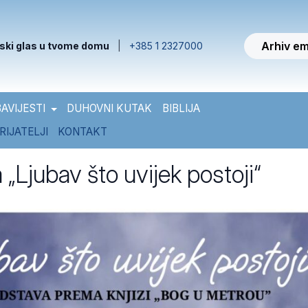
Arhiv em
ski glas u tvome domu
|
+385 1 2327000
AVIJESTI
DUHOVNI KUTAK
BIBLIJA
RIJATELJI
KONTAKT
„Ljubav što uvijek postoji“