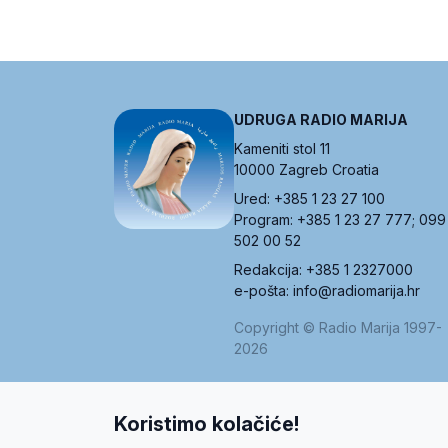
UDRUGA RADIO MARIJA
Kameniti stol 11
10000 Zagreb Croatia
Ured: +385 1 23 27 100
Program: +385 1 23 27 777; 099
502 00 52
Redakcija: +385 1 2327000
e-pošta: info@radiomarija.hr
Copyright © Radio Marija 1997-
2026
Koristimo kolačiće!
O nama
Radio
Program
Volonteri
Prijatelji
Kontakt
Pravi