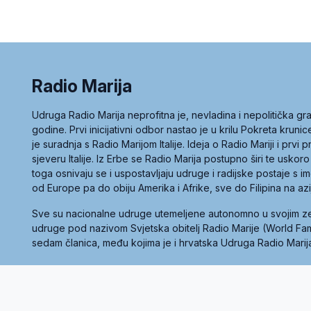
Radio Marija
Udruga Radio Marija neprofitna je, nevladina i nepolitička 
godine. Prvi inicijativni odbor nastao je u krilu Pokreta kruni
je suradnja s Radio Marijom Italije. Ideja o Radio Mariji i prvi
sjeveru Italije. Iz Erbe se Radio Marija postupno širi te uskoro
toga osnivaju se i uspostavljaju udruge i radijske postaje s
od Europe pa do obiju Amerika i Afrike, sve do Filipina na az
Sve su nacionalne udruge utemeljene autonomno u svojim 
udruge pod nazivom Svjetska obitelj Radio Marije (World Famil
sedam članica, među kojima je i hrvatska Udruga Radio Marij
la privatnosti
Kolačići
Uvjeti korištenja