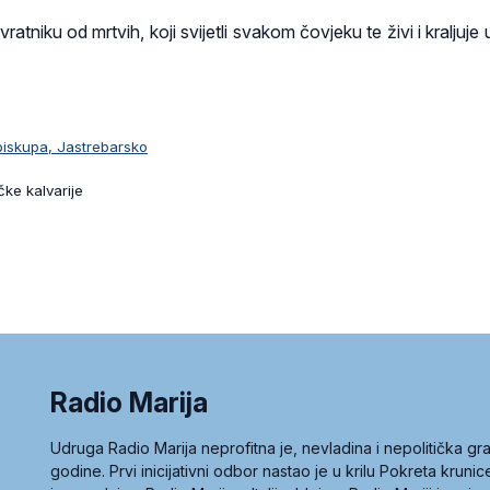
ratniku od mrtvih, koji svijetli svakom čovjeku te živi i kraljuje 
biskupa, Jastrebarsko
ičke kalvarije
Radio Marija
Udruga Radio Marija neprofitna je, nevladina i nepolitička 
godine. Prvi inicijativni odbor nastao je u krilu Pokreta kruni