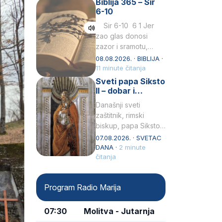
Biblija 365 – Sir
Praedicatorum – OP).
6-10
Svojim životom,
dubokom ljubavlju
Sir 6-10 6 1 Jer
prema Kristu…
zao glas donosi
zazor i sramotu,
kako to biva
08.08.2026. · BIBLIJA ·
grešniku
11 minute čitanja
licemjernom.2 Ne
Sveti papa Siksto
predaj se u…
II – dobar i
miroljubiv pastir
Današnji sveti
zaštitnik, rimski
biskup, papa Siksto
(Sixtus) II, prema
07.08.2026. · SVETAC
knjizi Liber
DANA ·
2 minute
Pontificalis bio je
čitanja
rođenjem Grk.
Obnovio je odnose s
Program Radio Marija
afričkim…
07:30
Molitva - Jutarnja