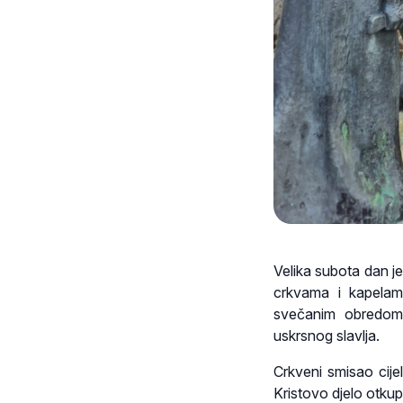
Velika subota dan j
crkvama i kapelama
svečanim obredom 
uskrsnog slavlja.
Crkveni smisao cije
Kristovo djelo otkup