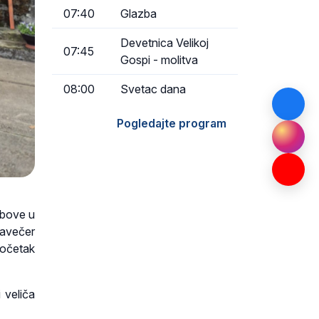
07:40
Glazba
Devetnica Velikoj
07:45
Gospi - molitva
08:00
Svetac dana
Pogledajte program
obove u
navečer
očetak
 veliča