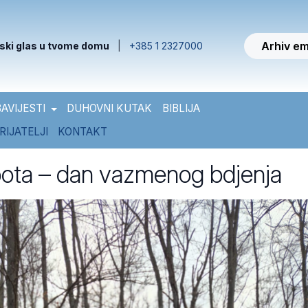
Arhiv em
ski glas u tvome domu
|
+385 1 2327000
AVIJESTI
DUHOVNI KUTAK
BIBLIJA
RIJATELJI
KONTAKT
bota – dan vazmenog bdjenja