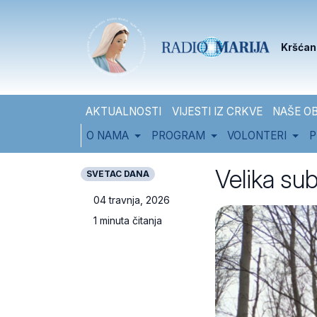
Skip to content
Skip to footer
Kršćan
AKTUALNOSTI
VIJESTI IZ CRKVE
NAŠE OB
O NAMA
PROGRAM
VOLONTERI
P
Velika su
SVETAC DANA
04 travnja, 2026
1 minuta čitanja