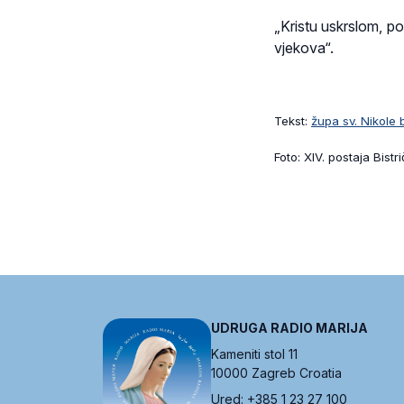
„Kristu uskrslom, pov
vjekova“.
Tekst:
župa sv. Nikole 
Foto: XIV. postaja Bistr
UDRUGA RADIO MARIJA
Kameniti stol 11
10000 Zagreb Croatia
Ured: +385 1 23 27 100