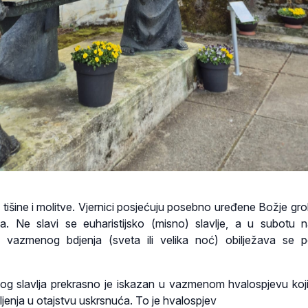
e tišine i molitve. Vjernici posjećuju posebno uređene Božje gr
. Ne slavi se euharistijsko (misno) slavlje, a u subotu 
vazmenog bdjenja (sveta ili velika noć) obilježava se p
log slavlja prekrasno je iskazan u vazmenom hvalospjevu koji
ljenja u otajstvu uskrsnuća. To je hvalospjev