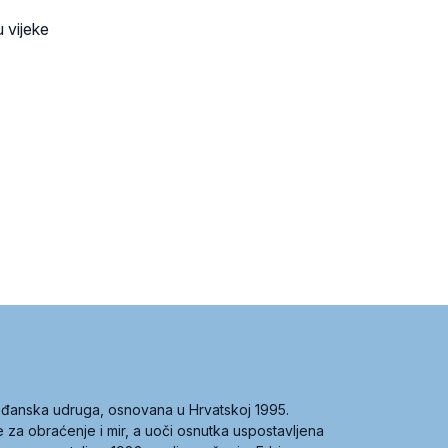
u vijeke
građanska udruga, osnovana u Hrvatskoj 1995.
ce za obraćenje i mir, a uoči osnutka uspostavljena