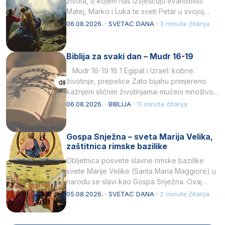
života, o kojem nas izvješćuju evanđelisti
Matej, Marko i Luka te sveti Petar u svojoj
drugoj…
06.08.2026. · SVETAC DANA ·
3 minute čitanja
Biblija za svaki dan – Mudr 16-19
Mudr 16-19 16 1 Egipat i Izrael: kobne
životinje, prepelice Zato bijahu primjereno
kažnjeni sličnim životinjamai mučeni mnoštvom
kukaca.2 A narod…
06.08.2026. · BIBLIJA ·
11 minute čitanja
Gospa Snježna – sveta Marija Velika,
zaštitnica rimske bazilike
Obljetnica posvete slavne rimske bazilike
svete Marije Velike (Santa Maria Maggiore) u
narodu se slavi kao Gospa Snježna. Ovaj
naziv, Sancta Maria…
05.08.2026. · SVETAC DANA ·
2 minute čitanja