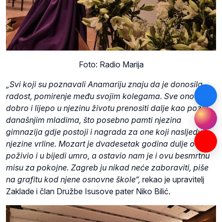
Foto: Radio Marija
„Svi koji su poznavali Anamariju znaju da je donosila
radost, pomirenje među svojim kolegama. Sve ono
dobro i lijepo u njezinu životu prenositi dalje kao poziv
današnjim mladima, što posebno pamti njezina
gimnazija gdje postoji i nagrada za one koji nasljeduju
njezine vrline. Mozart je dvadesetak godina dulje od nje
poživio i u bijedi umro, a ostavio nam je i ovu besmrtnu
misu za pokojne. Zagreb ju nikad neće zaboraviti, piše
na grafitu kod njene osnovne škole
“,
rekao je upravitelj
Zaklade i član Družbe Isusove pater Niko Bilić.