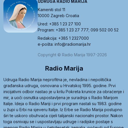
UDRUGA RADIO MARIJA
Kameniti stol 11
10000 Zagreb Croatia
Ured: +385 1 23 27 100
Program: +385 1 23 27 777; 099 502 00 52
Redakcija: +385 1 2327000
e-pošta: info@radiomarija.hr
Copyright © Radio Marija 1997-2026
Radio Marija
Udruga Radio Marija neprofitna je, nevladina i nepolitička
građanska udruga, osnovana u Hrvatskoj 1995. godine. Prvi
inicijativni odbor nastao je u krilu Pokreta krunice za obraćenje i
mir, a uoči osnutka uspostavljena je suradnja s Radio Marijom
Italije. Ideja o Radio Mariji i prvi program nastali su 1983. godine
u župi u Erbi na sjeveru Italije. Iz Erbe se Radio Marija postupno
širi te uskoro obuhvaća cijeli talijanski nacionalni prostor. Nakon
toga osnivaju se i uspostavljaju udruge i radijske postaje s
imenom Radio Marija u četrdesetak zemalja, počevši od Europe