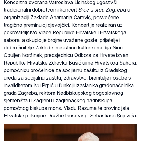
Koncertna dvorana Vatroslava Lisinskog ugostivši
tradicionalni dobrotvorni koncert
Srce u srcu Zagreba
u
organizaciji Zaklade Anamarija Carević, posvećene
tragično preminuloj djevojčici. Koncert je realiziran uz
pokroviteljstvo Vlade Republike Hrvatske i Hrvatskoga
sabora, a okupio je brojne uvažene goste, prijatelje i
dobročinitelje Zaklade, ministricu kulture i medija Ninu
Obuljen Koržinek, predsjednicu Odbora za Hrvate izvan
Republike Hrvatske Zdravku Bušić uime Hrvatskog Sabora,
pomoćnicu pročelnice za socijalnu zaštitu iz Gradskog
ureda za socijalnu zaštitu, zdravstvo, branitelje i osobe s
invaliditetom Ivu Prpić u funkciji izaslanika gradonačelnika
grada Zagreba, rektora Nadbiskupskog bogoslovnog
sjemeništa u Zagrebu i zagrebačkog nadbiskupa
pomoćnog biskupa mons. Vladu Razuma te provincijala
Hrvatske pokrajine Družbe Isusove p. Sebastiana Šujevića.