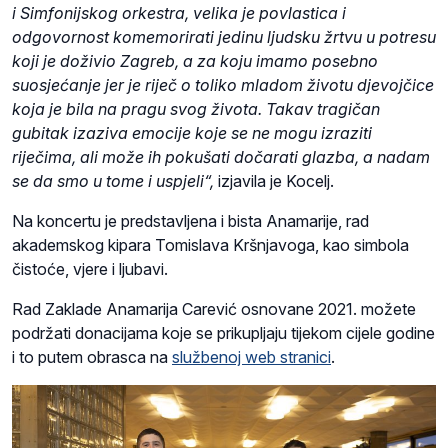
i Simfonijskog orkestra, velika je povlastica i
odgovornost komemorirati jedinu ljudsku žrtvu u potresu
koji je doživio Zagreb, a za koju imamo posebno
suosjećanje jer je riječ o toliko mladom životu djevojčice
koja je bila na pragu svog života. Takav tragičan
gubitak izaziva emocije koje se ne mogu izraziti
riječima, ali može ih pokuš
ati dočarati glazba, a nadam
se da smo u tome i uspjeli
“,
izjavila je Kocelj.
Na koncertu je predstavljena i bista Anamarije, rad
akademskog kipara Tomislava Kršnjavoga, kao simbola
čistoće, vjere i ljubavi.
Rad Zaklade Anamarija Carević osnovane 2021. možete
podržati donacijama koje se prikupljaju tijekom cijele godine
i to putem obrasca na
službenoj web stranici
.