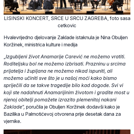
LISINSKI KONCERT, SRCE U SRCU ZAGREBA, foto sasa
cetkovic
Hvalevrijedno djelovanje Zaklade istaknula je Nina Obuljen
Koržinek, ministrica kulture i medija
„
Izgubljeni život Anamarije Carević ne možemo vratiti.
Roditeljsku bol ne možemo izbrisati. Prazninu u srcima
prijatelja i župljana ne možemo nikad ispuniti, ali
možemo učiniti sve što je u našoj moći kako bismo
spriječili da se takve tragedije bilo kad dogode. Svi vi
koji ste nadahnuti Anamarijinim životom i gradite most u
njenoj obitelji pomažete izrazito plemenitoj nakani
Zaklade
“,
poručila je Obuljen Koržinek dodavši kako je
Bazilika u Palmotićevoj otvorena prije desetak dana za
vjernike.