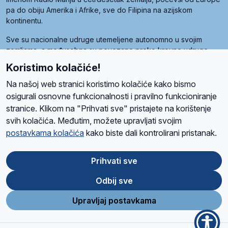
pa do obiju Amerika i Afrike, sve do Filipina na azijskom
kontinentu.
Sve su nacionalne udruge utemeljene autonomno u svojim
zemljama, a međusobna su povezane preko krovne udruge
pod nazivom Svjetska obitelj Radio Marije (World Family of
Koristimo kolačiće!
Radio Maria). Svjetsku obitelj utemeljilo je sedam članica, među
kojima je i hrvatska Udruga Radio Marija.
Na našoj web stranici koristimo kolačiće kako bismo
osigurali osnovne funkcionalnosti i pravilno funkcioniranje
stranice. Klikom na "Prihvati sve" pristajete na korištenje
svih kolačića. Međutim, možete upravljati svojim
O nama
Radio
Program
Volonteri
Prijatelji
Kontakt
Pravila privatnosti
postavkama kolačića
kako biste dali kontrolirani pristanak.
Kolačići
Uvjeti korištenja
Ova stranica je zaštićena Google reCAPTCHA sustavom
Prihvati sve
Odbij sve
App
Google
Store
Play
Upravljaj postavkama
Design and development
SIK
&
C-Tel