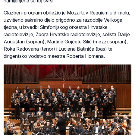
namijenjena su toj svrsi.
Glazbeni program obilježio je Mozartov Requiem u d-molu,
uzvišeno sakralno djelo prigodno za razdoblje Velikoga
tjedna, u izvedbi Simfonijskog orkestra Hrvatske
radiotelevizije, Zbora Hrvatske radiotelevizije, solista Darije
Auguštan (sopran), Martine Gojčete Silić (mezzosopran),
Roka Radovana (tenor) i Luciana Batinića (bas) te
dirigentsko vodstvo maestra Roberta Homena.