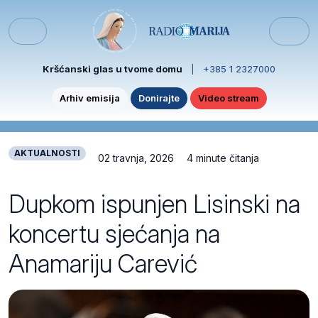
Skip to content
Skip to footer
Menu
Kršćanski glas u tvome domu
|
+385 1 2327000
Arhiv emisija
Donirajte
Video stream
AKTUALNOSTI
02 travnja, 2026
4 minute čitanja
Dupkom ispunjen Lisinski na
koncertu sjećanja na
Anamariju Carević