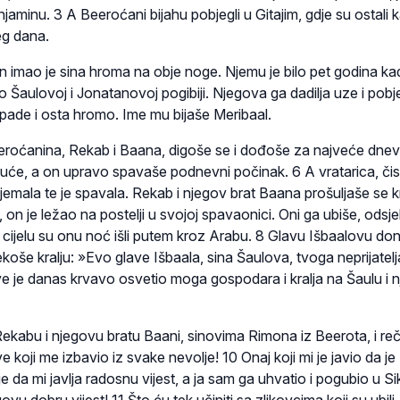
njaminu. 3 A Beeroćani bijahu pobjegli u Gitajim, gdje su ostali 
eg dana.
 imao je sina hroma na obje noge. Njemu je bilo pet godina kad
o Šaulovoj i Jonatanovoj pogibiji. Njegova ga dadilja uze i pobje
te pade i osta hromo. Ime mu bijaše Meribaal.
eroćanina, Rekab i Baana, digoše se i dođoše za najveće dne
kuće, a on upravo spavaše podnevni počinak. 6 A vratarica, čis
ijemala te je spavala. Rekab i njegov brat Baana prošuljaše se kr
, on je ležao na postelji u svojoj spavaonici. Oni ga ubiše, odsj
i cijelu su onu noć išli putem kroz Arabu. 8 Glavu Išbaalovu d
koše kralju: »Evo glave Išbaala, sina Šaulova, tvoga neprijatelja 
hve je danas krvavo osvetio moga gospodara i kralja na Šaulu i 
Rekabu i njegovu bratu Baani, sinovima Rimona iz Beerota, i reč
 koji me izbavio iz svake nevolje! 10 Onaj koji mi je javio da je
je da mi javlja radosnu vijest, a ja sam ga uhvatio i pogubio u Si
vu dobru vijest! 11 Što ću tek učiniti sa zlikovcima koji su ubili