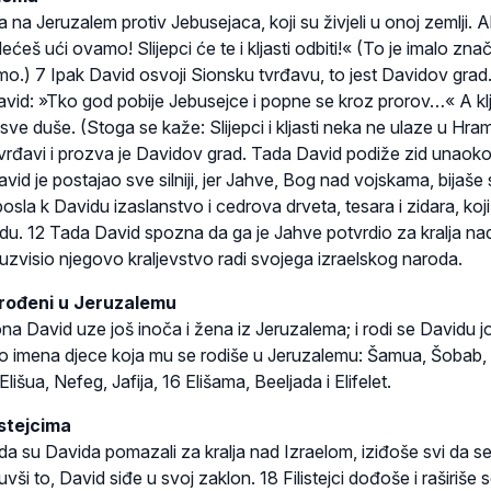
 na Jeruzalem protiv Jebusejaca, koji su živjeli u onoj zemlji. Al
eš ući ovamo! Slijepci će te i kljasti odbiti!« (To je imalo znači
o.) 7 Ipak David osvoji Sionsku tvrđavu, to jest Davidov grad
id: »Tko god pobije Jebusejce i popne se kroz prorov…« A klj
 sve duše. (Stoga se kaže: Slijepci i kljasti neka ne ulaze u Hram
tvrđavi i prozva je Davidov grad. Tada David podiže zid unaok
vid je postajao sve silniji, jer Jahve, Bog nad vojskama, bijaše 
 posla k Davidu izaslanstvo i cedrova drveta, tesara i zidara, koji
du. 12 Tada David spozna da ga je Jahve potvrdio za kralja na
o uzvisio njegovo kraljevstvo radi svojega izraelskog naroda.
 rođeni u Jeruzalemu
a David uze još inoča i žena iz Jeruzalema; i rodi se Davidu j
Evo imena djece koja mu se rodiše u Jeruzalemu: Šamua, Šobab,
lišua, Nefeg, Jafija, 16 Elišama, Beeljada i Elifelet.
istejcima
li da su Davida pomazali za kralja nad Izraelom, iziđoše svi da s
ši to, David siđe u svoj zaklon. 18 Filistejci dođoše i raširiše 