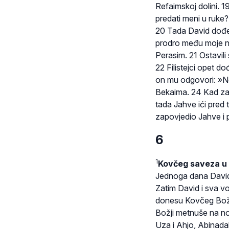
Refaimskoj dolini. 1
predati meni u ruke?
20 Tada David dođe 
prodro među moje ne
Perasim. 21 Ostavili
22 Filistejci opet d
on mu odgovori: »Ne 
Bekaima. 24 Kad zač
tada Jahve ići pred 
zapovjedio Jahve i 
6
1
Kovčeg saveza u
Jednoga dana David o
Zatim David i sva vo
donesu Kovčeg Božji
Božji metnuše na nov
Uza i Ahjo, Abinadab