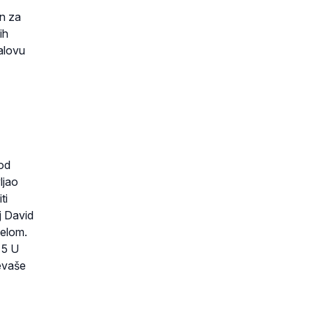
un za
ih
alovu
 od
ljao
ti
j David
aelom.
 5 U
evaše