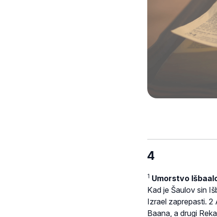
4
1
Umorstvo Išbaal
Kad je Šaulov sin I
Izrael zaprepasti. 2
Baana, a drugi Reka