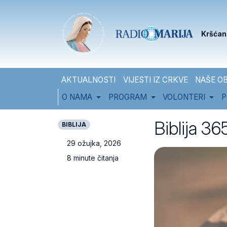
Skip to content
Skip to footer
Kršćan
AKTUALNOSTI
VIJESTI IZ CRKVE
NAŠE OB
O NAMA
PROGRAM
VOLONTERI
P
Biblija 3
BIBLIJA
29 ožujka, 2026
8 minute čitanja