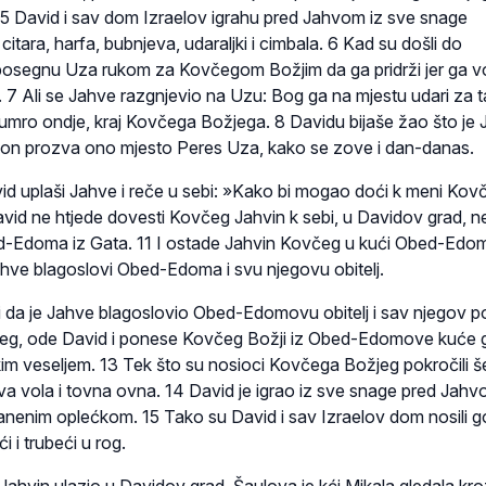
. 5 David i sav dom Izraelov igrahu pred Jahvom iz sve snage
citara, harfa, bubnjeva, udaraljki i cimbala. 6 Kad su došli do
segnu Uza rukom za Kovčegom Božjim da ga pridrži jer ga vo
 7 Ali se Jahve razgnjevio na Uzu: Bog ga na mjestu udari za t
e umro ondje, kraj Kovčega Božjega. 8 Davidu bijaše žao što je
 on prozva ono mjesto Peres Uza, kako se zove i dan-danas.
d uplaši Jahve i reče u sebi: »Kako bi mogao doći k meni Kov
vid ne htjede dovesti Kovčeg Jahvin k sebi, u Davidov grad, 
d-Edoma iz Gata. 11 I ostade Jahvin Kovčeg u kući Obed-Edo
Jahve blagoslovi Obed-Edoma i svu njegovu obitelj.
ili da je Jahve blagoslovio Obed-Edomovu obitelj i sav njegov p
g, ode David i ponese Kovčeg Božji iz Obed-Edomove kuće 
kim veseljem. 13 Tek što su nosioci Kovčega Božjeg pokročili š
va vola i tovna ovna. 14 David je igrao iz sve snage pred Jahv
lanenim oplećkom. 15 Tako su David i sav Izraelov dom nosili g
 i trubeći u rog.
Jahvin ulazio u Davidov grad, Šaulova je kći Mikala gledala kro