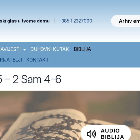
Arhiv em
ski glas u tvome domu
|
+385 1 2327000
AVIJESTI
DUHOVNI KUTAK
BIBLIJA
RIJATELJI
KONTAKT
65 – 2 Sam 4-6