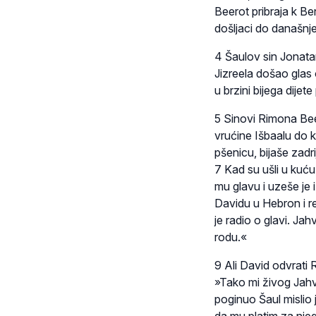
Beerot pribraja k Be
došljaci do današnj
4 Šaulov sin Jonatan
Jizreela došao glas 
u brzini bijega dije
5 Sinovi Rimona Be
vrućine Išbaalu do 
pšenicu, bijaše zadr
7 Kad su ušli u kuću
mu glavu i uzeše je 
Davidu u Hebron i re
je radio o glavi. Ja
rodu.«
9 Ali David odvrati 
»Tako mi živog Jahve
poginuo Šaul mislio 
da mu platim za njego