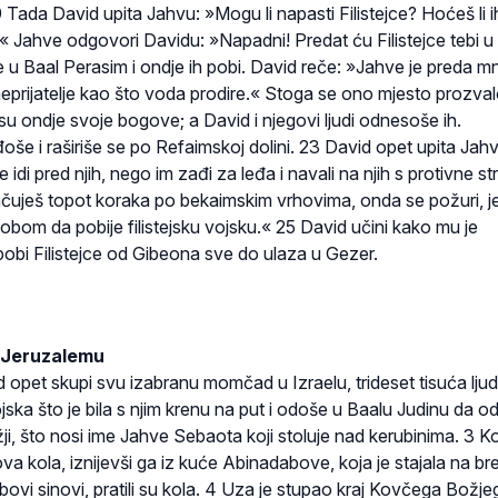
9 Tada David upita Jahvu: »Mogu li napasti Filistejce? Hoćeš li i
« Jahve odgovori Davidu: »Napadni! Predat ću Filistejce tebi u
u Baal Perasim i ondje ih pobi. David reče: »Jahve je preda 
prijatelje kao što voda prodire.« Stoga se ono mjesto prozval
 su ondje svoje bogove; a David i njegovi ljudi odnesoše ih.
ođoše i raširiše se po Refaimskoj dolini. 23 David opet upita Jahv
idi pred njih, nego im zađi za leđa i navali na njih s protivne st
uješ topot koraka po bekaimskim vrhovima, onda se požuri, j
tobom da pobije filistejsku vojsku.« 25 David učini kako mu je
pobi Filistejce od Gibeona sve do ulaza u Gezer.
 Jeruzalemu
pet skupi svu izabranu momčad u Izraelu, trideset tisuća ljudi
jska što je bila s njim krenu na put i odoše u Baalu Judinu da 
, što nosi ime Jahve Sebaota koji stoluje nad kerubinima. 3 
a kola, iznijevši ga iz kuće Abinadabove, koja je stajala na bre
ovi sinovi, pratili su kola. 4 Uza je stupao kraj Kovčega Božjeg