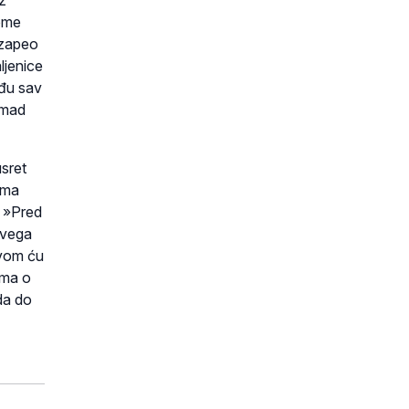
vome
azapeo
ljenice
eđu sav
omad
usret
ima
: »Pred
svega
hvom ću
jama o
da do