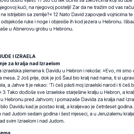
egovoj kući, na njegovoj postelji! Zar da ne tražim od vas rač
 ne istrijebim sa zemlje?« 12 Nato David zapovjedi vojnicima te 
odsjekoše ruke i noge i objesiše ih kod jezera u Hebronu. Išba
paše u Abnerovu grobu u Hebronu.
JUDE I IZRAELA
e za kralja nad Izraelom
 izraelska plemena k Davidu u Hebron i rekoše: »Evo, mi smo
a mesa. 2 Još prije, dok je još Šaul bio kralj nad nama, ti si uprav
a, a Jahve ti je rekao: ‘Ti ćeš pásti moj izraelski narod i ti ćeš bi
 3 Tako dođoše sve izraelske starješine kralju u Hebron, a kral
z u Hebronu pred Jahvom; i pomazaše Davida za kralja nad Izr
 bilo Davidu kad je postao kralj, a kraljevao je četrdeset godina.
o nad Judom sedam godina i šest mjeseci, a u Jeruzalemu kralj
e nad svim Izraelom i nad Judom.
lema