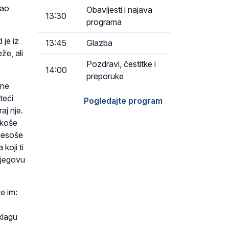
kao
Obavijesti i najava
13:30
programa
 je iz
13:45
Glazba
že, ali
Pozdravi, čestitke i
14:00
preporuke
vne
teći
Pogledajte program
aj nje.
ekoše
onesoše
koji ti
njegovu
e im:
klagu