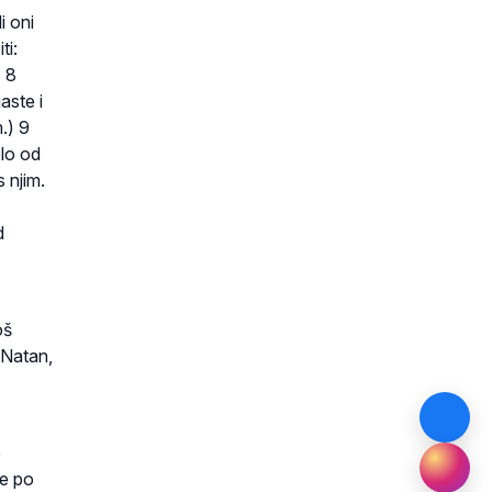
i oni
ti:
. 8
aste i
.) 9
olo od
s njim.
d
oš
 Natan,
e
se po