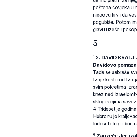
poštena čovjeka u nj
njegovu krv i da vas
pogubiše. Potom im 
glavu uzeše i poko
5
1
2. DAVID KRALJ 
Davidovo pomazanj
Tada se sabraše sva
tvoje kosti i od tvog
svim pokretima Izrael
knez nad Izraelom!’«
sklopi s njima save
4 Trideset je godina
Hebronu je kraljeva
trideset i tri godin
6
Zauzeće Jeruza