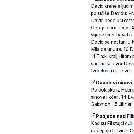
David krene s ljudima
poručiše Davidu: »Neć
David neće ući ovam
Onoga dana reče Dav
slijepe mrzi David iz
David se nastani u 
Mila pa unutra. 10 Da
11 Tirski kralj Hiram
sagradiše dvor Davi
Izraelom i da je vrl
13
Davidovi sinovi
Po dolasku iz Hebron
sinova i kćeri. 14 
Salomon, 15 Jibhar, E
17
Pobjeda nad Fil
Kad su Filistejci ču
dočepaju Davida. Čuv