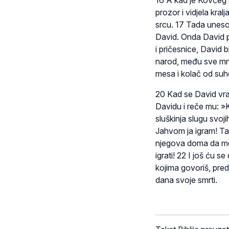
prozor i vidjela kra
srcu. 17 Tada uneso
David. Onda David pr
i pričesnice, David
narod, među sve mn
mesa i kolač od suh
20 Kad se David vrat
Davidu i reče mu: »
sluškinja slugu svoj
Jahvom ja igram! Ta
njegova doma da me
igrati! 22 I još ću s
kojima govoriš, pred
dana svoje smrti.