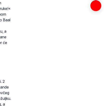
h
 ruke!«
mnom
o Baal
u, a
rane
er će
. 2
odande
Kovčeg
žuljku.
, a