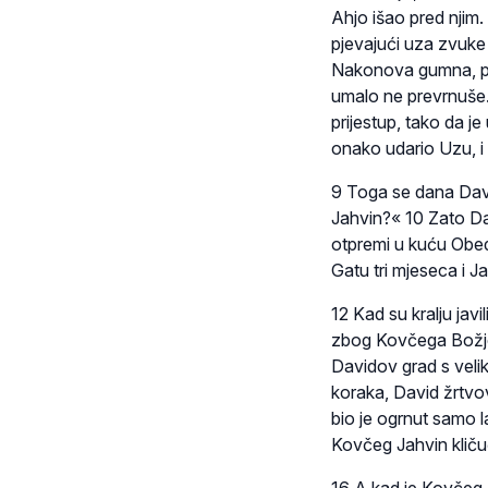
Ahjo išao pred njim
pjevajući uza zvuke 
Nakonova gumna, po
umalo ne prevrnuše.
prijestup, tako da j
onako udario Uzu, i
9 Toga se dana Davi
Jahvin?« 10 Zato Da
otpremi u kuću Obe
Gatu tri mjeseca i 
12 Kad su kralju jav
zbog Kovčega Božje
Davidov grad s veli
koraka, David žrtvo
bio je ogrnut samo 
Kovčeg Jahvin kličući
16 A kad je Kovčeg 