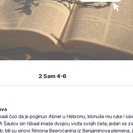
2 S
am 4-6
ovo
šbaal čuo da je poginuo Abner u Hebronu, klonuše mu ruke i sa
 A Šaulov sin Išbaal imaše dvojicu vođa svojih četa; jedan se z
b; bili su sinovi Rimona Beeroćanina iz Benjaminova plemena, j