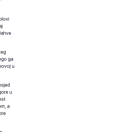
lovi
aj
 Jahve
čeg
nego ga
movoj u
osjed
gore u
est
om, a
ore
z