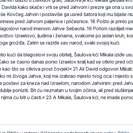
lja Davida kako skače i vrti se pred Jahvom i prezre ga ona u s
še Kovčeg Jahvin i postaviše ga usred šatora koji mu bijaše r
inese pred Jahvom paljenice i pričesnice. 18 Pošto je prinio pa
 blagoslovi narod imenom Jahve Sebaota. 19 Potom razdijeli m
oštvo Izraelovo, ljudima i ženama, svakome po jedan kruh, k
oga grožđa. Zatim se raziđe sav narod, svaki svojoj kući.
io kući da blagoslovi svoju obitelj, Šaulova kći Mikala iziđe us
Kako se časno danas ponio Izraelov kralj kad se otkrio pred oč
ih kao što se otkriva prost čovjek!« 21 Ali David odgovori Mikali
ko mi živoga Jahve, koji me izabrao mjesto tvog oca i mjesto 
 postavi za kneza nad Izraelom, narodom Jahvinim: pred Ja
e dublje poniziti. Bit ću neznatan u tvojim očima, ali pred sluškin
 njima ću biti u časti.« 23 A Mikala, Šaulova kći, ne imade poro