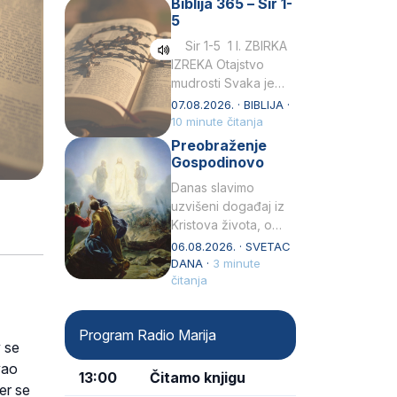
Biblija 365 – Sir 1-
rođenjem Grk.
5
Obnovio je odnose s
afričkim…
Sir 1-5 1 I. ZBIRKA
IZREKA Otajstvo
mudrosti Svaka je
mudrost od Gospoda
07.08.2026. · BIBLIJA ·
i s njime je dovijeka.2
10 minute čitanja
Tko će…
Preobraženje
Gospodinovo
Danas slavimo
uzvišeni događaj iz
Kristova života, o
kojem nas izvješćuju
06.08.2026. · SVETAC
evanđelisti Matej,
DANA ·
3 minute
Marko i Luka te sveti
čitanja
Petar u svojoj
drugoj…
Program Radio Marija
v se
vao
13:00
Čitamo knjigu
er se