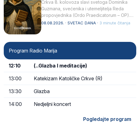
Crkva 8. kolovoza slavi svetoga Dominika
Guzmana, svećenika i utemeljitelja Reda
propovjednika (Ordo Praedicatorum – OP).
Svojim životom, dubokom ljubavlju prema
08.08.2026. · SVETAC DANA ·
3 minute čitanja
Kristu…
Program Radio Marija
12:10
(..Glazba I meditacije)
13:00
Katekizam Katoličke Crkve (R)
13:30
Glazba
14:00
Nedjeljni koncert
Pogledajte program