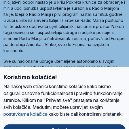
inicijativni odbor nastao je u krilu Pokreta krunice za obraćenje i
mir, a uoči osnutka uspostavljena je suradnja s Radio Marijom
Italije. Ideja o Radio Mariji i prvi program nastali su 1983. godine
u župi u Erbi na sjeveru Italije. Iz Erbe se Radio Marija postupno
širi te uskoro obuhvaća cijeli talijanski nacionalni prostor. Nakon
toga osnivaju se i uspostavljaju udruge i radijske postaje s
imenom Radio Marija u četrdesetak zemalja, počevši od Europe
pa do obiju Amerika i Afrike, sve do Filipina na azijskom
kontinentu.
Sve su nacionalne udruge utemeljene autonomno u svojim
zemljama, a međusobna su povezane preko krovne udruge
pod nazivom Svjetska obitelj Radio Marije (World Family of
Koristimo kolačiće!
Radio Maria). Svjetsku obitelj utemeljilo je sedam članica, među
kojima je i hrvatska Udruga Radio Marija.
Na našoj web stranici koristimo kolačiće kako bismo
osigurali osnovne funkcionalnosti i pravilno funkcioniranje
stranice. Klikom na "Prihvati sve" pristajete na korištenje
svih kolačića. Međutim, možete upravljati svojim
O nama
Radio
Program
Volonteri
Prijatelji
Kontakt
Pravila privatnosti
postavkama kolačića
kako biste dali kontrolirani pristanak.
Kolačići
Uvjeti korištenja
Ova stranica je zaštićena Google reCAPTCHA sustavom