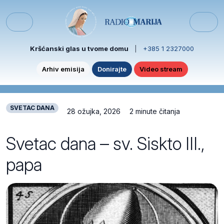
Skip to content
Skip to footer
Menu
Kršćanski glas u tvome domu
|
+385 1 2327000
Arhiv emisija
Donirajte
Video stream
SVETAC DANA
28 ožujka, 2026
2 minute čitanja
Svetac dana – sv. Siskto III.,
papa