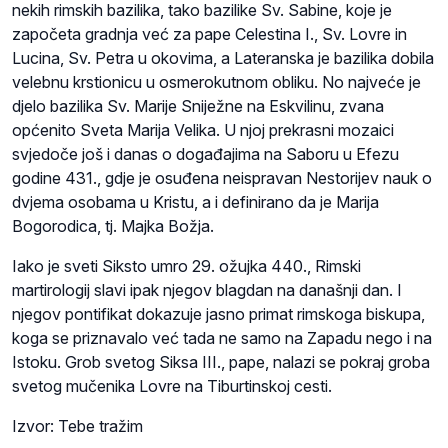
nekih rimskih bazilika, tako bazilike Sv. Sabine, koje je
započeta gradnja već za pape Celestina I., Sv. Lovre in
Lucina, Sv. Petra u okovima, a Lateranska je bazilika dobila
velebnu krstionicu u osmerokutnom obliku. No najveće je
djelo bazilika Sv. Marije Sniježne na Eskvilinu, zvana
općenito Sveta Marija Velika. U njoj prekrasni mozaici
svjedoče još i danas o događajima na Saboru u Efezu
godine 431., gdje je osuđena neispravan Nestorijev nauk o
dvjema osobama u Kristu, a i definirano da je Marija
Bogorodica, tj. Majka Božja.
Iako je sveti Siksto umro 29. ožujka 440., Rimski
martirologij slavi ipak njegov blagdan na današnji dan. I
njegov pontifikat dokazuje jasno primat rimskoga biskupa,
koga se priznavalo već tada ne samo na Zapadu nego i na
Istoku. Grob svetog Siksa III., pape, nalazi se pokraj groba
svetog mučenika Lovre na Tiburtinskoj cesti.
Izvor: Tebe tražim