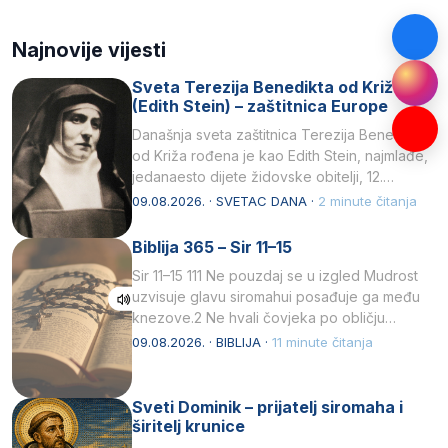
Najnovije vijesti
Sveta Terezija Benedikta od Križa
(Edith Stein) – zaštitnica Europe
Današnja sveta zaštitnica Terezija Benedikta
od Križa rođena je kao Edith Stein, najmlađe,
jedanaesto dijete židovske obitelji, 12.
listopada 1891, u Wrocławu…
09.08.2026. · SVETAC DANA ·
2 minute čitanja
Biblija 365 – Sir 11–15
Sir 11–15 111 Ne pouzdaj se u izgled Mudrost
uzvisuje glavu siromahui posađuje ga među
knezove.2 Ne hvali čovjeka po obličju
njegovui…
09.08.2026. · BIBLIJA ·
11 minute čitanja
Sveti Dominik – prijatelj siromaha i
širitelj krunice