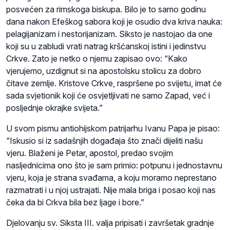
posvećen za rimskoga biskupa. Bilo je to samo godinu
dana nakon Efeškog sabora koji je osudio dva kriva nauka:
pelagijanizam i nestorijanizam. Siksto je nastojao da one
koji su u zabludi vrati natrag kršćanskoj istini i jedinstvu
Crkve. Zato je netko o njemu zapisao ovo: “Kako
vjerujemo, uzdignut si na apostolsku stolicu za dobro
čitave zemlje. Kristove Crkve, raspršene po svijetu, imat će
sada svjetionik koji će osvjetljivati ne samo Zapad, već i
posljednje okrajke svijeta.”
U svom pismu antiohijskom patrijarhu Ivanu Papa je pisao:
“Iskusio si iz sadašnjih događaja što znači dijeliti našu
vjeru. Blaženi je Petar, apostol, predao svojim
nasljednicima ono što je sam primio: potpunu i jednostavnu
vjeru, koja je strana svađama, a koju moramo neprestano
razmatrati i u njoj ustrajati. Nije mala briga i posao koji nas
čeka da bi Crkva bila bez ljage i bore.”
Djelovanju sv. Siksta III. valja pripisati i završetak gradnje