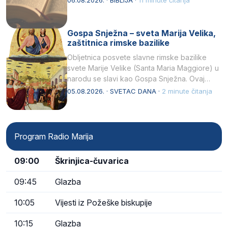
06.08.2026. · BIBLIJA ·
11 minute čitanja
Gospa Snježna – sveta Marija Velika,
zaštitnica rimske bazilike
Obljetnica posvete slavne rimske bazilike
svete Marije Velike (Santa Maria Maggiore) u
narodu se slavi kao Gospa Snježna. Ovaj
naziv, Sancta Maria…
05.08.2026. · SVETAC DANA ·
2 minute čitanja
Program Radio Marija
09:00
Škrinjica-čuvarica
09:45
Glazba
10:05
Vijesti iz Požeške biskupije
10:15
Glazba