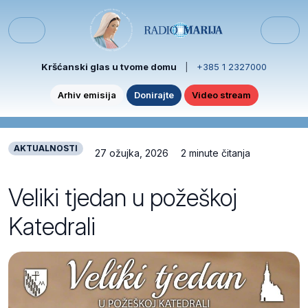
Skip to content
Skip to footer
Menu
Kršćanski glas u tvome domu
|
+385 1 2327000
Arhiv emisija
Donirajte
Video stream
AKTUALNOSTI
27 ožujka, 2026
2 minute čitanja
Veliki tjedan u požeškoj
Katedrali