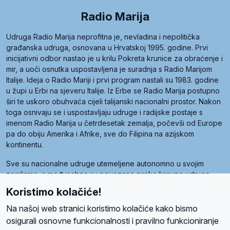
Radio Marija
Udruga Radio Marija neprofitna je, nevladina i nepolitička
građanska udruga, osnovana u Hrvatskoj 1995. godine. Prvi
inicijativni odbor nastao je u krilu Pokreta krunice za obraćenje i
mir, a uoči osnutka uspostavljena je suradnja s Radio Marijom
Italije. Ideja o Radio Mariji i prvi program nastali su 1983. godine
u župi u Erbi na sjeveru Italije. Iz Erbe se Radio Marija postupno
širi te uskoro obuhvaća cijeli talijanski nacionalni prostor. Nakon
toga osnivaju se i uspostavljaju udruge i radijske postaje s
imenom Radio Marija u četrdesetak zemalja, počevši od Europe
pa do obiju Amerika i Afrike, sve do Filipina na azijskom
kontinentu.
Sve su nacionalne udruge utemeljene autonomno u svojim
zemljama, a međusobna su povezane preko krovne udruge
pod nazivom Svjetska obitelj Radio Marije (World Family of
Koristimo kolačiće!
Radio Maria). Svjetsku obitelj utemeljilo je sedam članica, među
kojima je i hrvatska Udruga Radio Marija.
Na našoj web stranici koristimo kolačiće kako bismo
osigurali osnovne funkcionalnosti i pravilno funkcioniranje