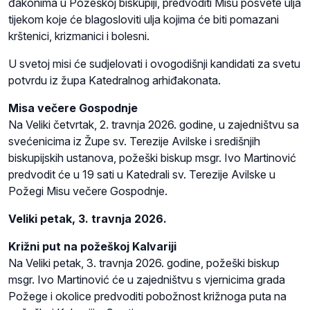
đakonima u Požeškoj biskupiji, predvoditi Misu posvete ulja
tijekom koje će blagosloviti ulja kojima će biti pomazani
krštenici, krizmanici i bolesni.
U svetoj misi će sudjelovati i ovogodišnji kandidati za svetu
potvrdu iz župa Katedralnog arhiđakonata.
Misa večere Gospodnje
Na Veliki četvrtak, 2. travnja 2026. godine, u zajedništvu sa
svećenicima iz Župe sv. Terezije Avilske i središnjih
biskupijskih ustanova, požeški biskup msgr. Ivo Martinović
predvodit će u 19 sati u Katedrali sv. Terezije Avilske u
Požegi Misu večere Gospodnje.
Veliki petak, 3. travnja 2026.
Križni put na požeškoj Kalvariji
Na Veliki petak, 3. travnja 2026. godine, požeški biskup
msgr. Ivo Martinović će u zajedništvu s vjernicima grada
Požege i okolice predvoditi pobožnost križnoga puta na