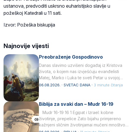
ustanova, predvoditi uskrsno euharistijsko slavlje u
požeškoj Katedrali u 11 sati.
Izvor: Požeška biskupija
Najnovije vijesti
Preobraženje Gospodinovo
Danas slavimo uzvišeni događaj iz Kristova
života, o kojem nas izvješćuju evanđelisti
Matej, Marko i Luka te sveti Petar u svojoj
drugoj…
06.08.2026. · SVETAC DANA ·
3 minute čitanja
Biblija za svaki dan – Mudr 16-19
Mudr 16-19 16 1 Egipat i Izrael: kobne
životinje, prepelice Zato bijahu primjereno
kažnjeni sličnim životinjamai mučeni mnoštvom
kukaca.2 A narod…