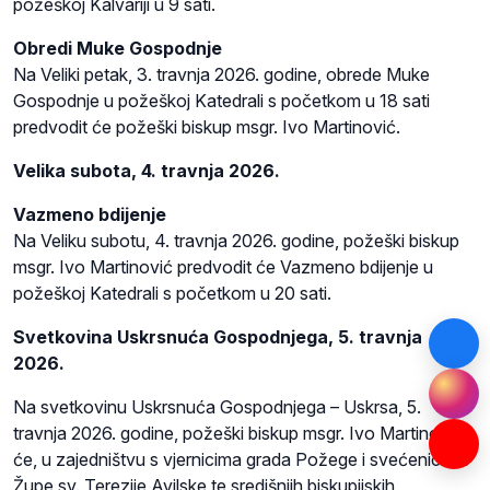
požeškoj Kalvariji u 9 sati.
Obredi Muke Gospodnje
Na Veliki petak, 3. travnja 2026. godine, obrede Muke
Gospodnje u požeškoj Katedrali s početkom u 18 sati
predvodit će požeški biskup msgr. Ivo Martinović.
Velika subota, 4. travnja 2026.
Vazmeno bdijenje
Na Veliku subotu, 4. travnja 2026. godine, požeški biskup
msgr. Ivo Martinović predvodit će Vazmeno bdijenje u
požeškoj Katedrali s početkom u 20 sati.
Svetkovina Uskrsnuća Gospodnjega, 5. travnja
2026.
Na svetkovinu Uskrsnuća Gospodnjega – Uskrsa, 5.
travnja 2026. godine, požeški biskup msgr. Ivo Martinović
će, u zajedništvu s vjernicima grada Požege i svećenicima
Župe sv. Terezije Avilske te središnjih biskupijskih