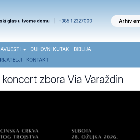
Arhiv em
ski glas u tvome domu
|
+385 1 2327000
AVIJESTI
DUHOVNI KUTAK
BIBLIJA
RIJATELJI
KONTAKT
 koncert zbora Via Varaždin