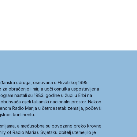
građanska udruga, osnovana u Hrvatskoj 1995.
ce za obraćenje i mir, a uoči osnutka uspostavljena
 program nastali su 1983. godine u župi u Erbi na
 obuhvaća cijeli talijanski nacionalni prostor. Nakon
 imenom Radio Marija u četrdesetak zemalja, počevši
ijskom kontinentu.
zemljama, a međusobna su povezane preko krovne
y of Radio Maria). Svjetsku obitelj utemeljilo je