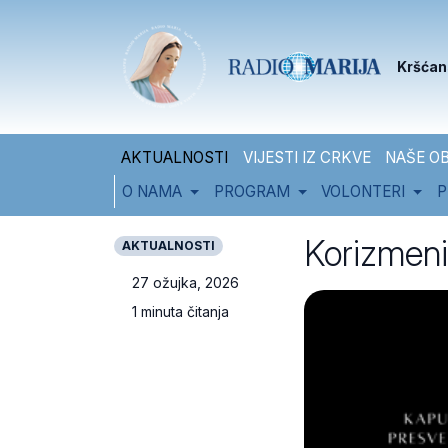
Skip to content
Skip to footer
Kršćan
AKTUALNOSTI
VIJESTI IZ CRKVE
NAŠE OB
O NAMA
PROGRAM
VOLONTERI
P
Korizmeni
AKTUALNOSTI
27 ožujka, 2026
1 minuta čitanja