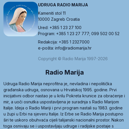
UDRUGA RADIO MARIJA
Kameniti stol 11
10000 Zagreb Croatia
Ured: +385 1 23 27 100
Program: +385 1 23 27 777; 099 502 00 52
Redakcija: +385 1 2327000
e-pošta: info@radiomarija.hr
Copyright © Radio Marija 1997-2026
Radio Marija
Udruga Radio Marija neprofitna je, nevladina i nepolitička
građanska udruga, osnovana u Hrvatskoj 1995. godine. Prvi
inicijativni odbor nastao je u krilu Pokreta krunice za obraćenje i
mir, a uoči osnutka uspostavljena je suradnja s Radio Marijom
Italije. Ideja o Radio Mariji i prvi program nastali su 1983. godine
u župi u Erbi na sjeveru Italije. Iz Erbe se Radio Marija postupno
širi te uskoro obuhvaća cijeli talijanski nacionalni prostor. Nakon
toga osnivaju se i uspostavljaju udruge i radijske postaje s