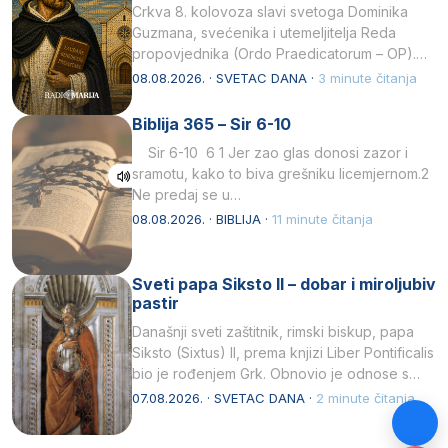
Crkva 8. kolovoza slavi svetoga Dominika
Guzmana, svećenika i utemeljitelja Reda
propovjednika (Ordo Praedicatorum – OP).
Svojim životom, dubokom ljubavlju prema
08.08.2026. · SVETAC DANA ·
3 minute čitanja
Kristu…
Biblija 365 – Sir 6-10
Sir 6-10 6 1 Jer zao glas donosi zazor i
sramotu, kako to biva grešniku licemjernom.2
Ne predaj se u…
08.08.2026. · BIBLIJA ·
11 minute čitanja
Sveti papa Siksto II – dobar i miroljubiv
pastir
Današnji sveti zaštitnik, rimski biskup, papa
Siksto (Sixtus) II, prema knjizi Liber Pontificalis
bio je rođenjem Grk. Obnovio je odnose s
afričkim…
07.08.2026. · SVETAC DANA ·
2 minute čitanja