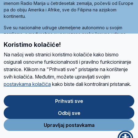
imenom Radio Marija u četrdesetak zemalja, počevši od Europe
pa do obiju Amerika i Afrike, sve do Filipina na azijskom
kontinentu.
Sve su nacionalne udruge utemeljene autonomno u svojim
zemljama, a međusobna su povezane preko krovne udruge
pod nazivom Svjetska obitelj Radio Marije (World Family of
Koristimo kolačiće!
Radio Maria). Svjetsku obitelj utemeljilo je sedam članica, među
kojima je i hrvatska Udruga Radio Marija.
Na našoj web stranici koristimo kolačiće kako bismo
osigurali osnovne funkcionalnosti i pravilno funkcioniranje
stranice. Klikom na "Prihvati sve" pristajete na korištenje
svih kolačića. Međutim, možete upravljati svojim
O nama
Radio
Program
Volonteri
Prijatelji
Kontakt
Pravila privatnosti
postavkama kolačića
kako biste dali kontrolirani pristanak.
Kolačići
Uvjeti korištenja
Ova stranica je zaštićena Google reCAPTCHA sustavom
Prihvati sve
Odbij sve
App
Google
Store
Play
Upravljaj postavkama
Design and development
SIK
&
C-Tel