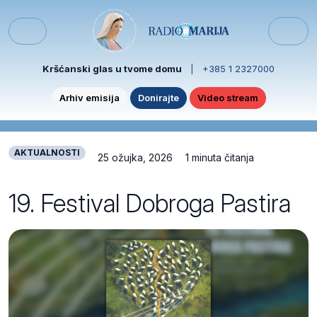
Skip to content
Skip to footer
Menu
Kršćanski glas u tvome domu
|
+385 1 2327000
Arhiv emisija
Donirajte
Video stream
AKTUALNOSTI
25 ožujka, 2026
1 minuta čitanja
19. Festival Dobroga Pastira