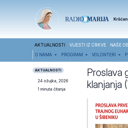
Skip to content
Skip to footer
Kršćan
AKTUALNOSTI
VIJESTI IZ CRKVE
NAŠE OB
O NAMA
PROGRAM
VOLONTERI
P
Proslava g
AKTUALNOSTI
klanjanja 
24 ožujka, 2026
1 minuta čitanja