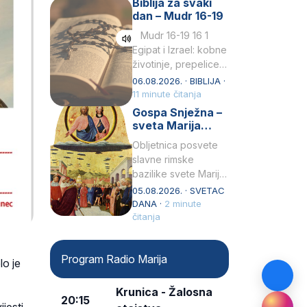
Biblija za svaki
Petar u svojoj
dan – Mudr 16-19
drugoj…
Mudr 16-19 16 1
Egipat i Izrael: kobne
životinje, prepelice
Zato bijahu
06.08.2026. · BIBLIJA ·
primjereno kažnjeni
11 minute čitanja
sličnim životinjamai
Gospa Snježna –
mučeni mnoštvom
sveta Marija
kukaca.2 A narod…
Velika, zaštitnica
Obljetnica posvete
rimske bazilike
slavne rimske
bazilike svete Marije
Velike (Santa Maria
05.08.2026. · SVETAC
Maggiore) u narodu
DANA ·
2 minute
se slavi kao Gospa
čitanja
Snježna. Ovaj naziv,
Sancta Maria…
Program Radio Marija
lo je
Krunica - Žalosna
20:15
jesti,