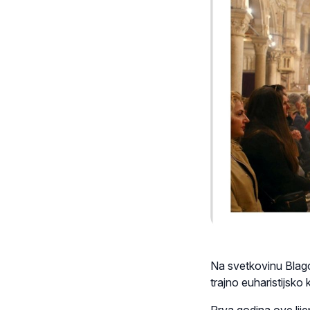
Na svetkovinu Blagov
trajno euharistijsko 
Prva godina ove lijep