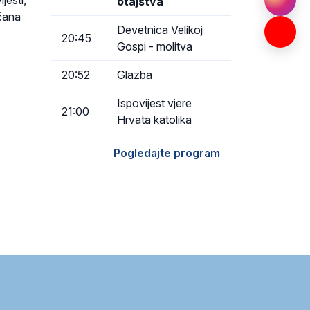
otajstva
čana
Devetnica Velikoj
20:45
Gospi - molitva
20:52
Glazba
Ispovijest vjere
21:00
Hrvata katolika
Pogledajte program