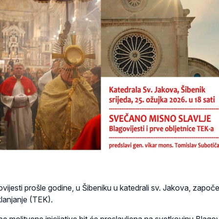
ijesti prošle godine, u Šibeniku u katedrali sv. Jakova, započe
klanjanje (TEK).
e molitvene inicijative bit će proslavljena na svetkovinu Blagovi