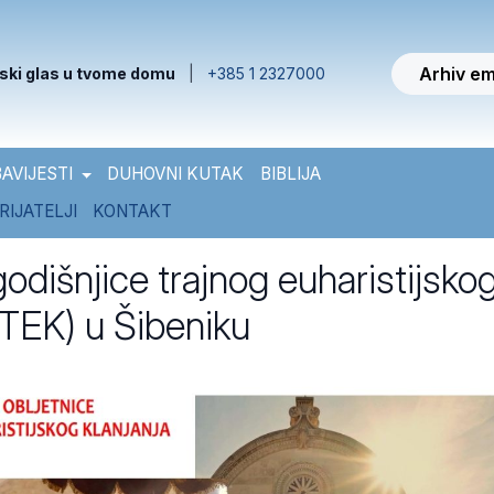
Arhiv em
ski glas u tvome domu
|
+385 1 2327000
AVIJESTI
DUHOVNI KUTAK
BIBLIJA
RIJATELJI
KONTAKT
odišnjice trajnog euharistijsko
(TEK) u Šibeniku