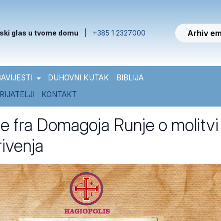
Arhiv em
ski glas u tvome domu
|
+385 1 2327000
AVIJESTI
DUHOVNI KUTAK
BIBLIJA
RIJATELJI
KONTAKT
e fra Domagoja Runje o molitvi
rivenja