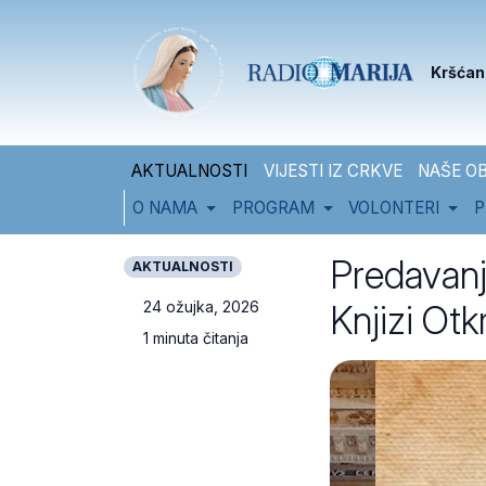
Skip to content
Skip to footer
Kršćan
AKTUALNOSTI
VIJESTI IZ CRKVE
NAŠE OB
O NAMA
PROGRAM
VOLONTERI
P
Predavanj
AKTUALNOSTI
Knjizi Otk
24 ožujka, 2026
1 minuta čitanja