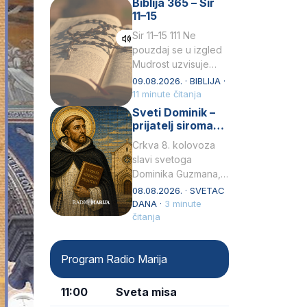
Biblija 365 – Sir
židovske obitelji, 12.
11–15
listopada 1891, u
Wrocławu…
Sir 11–15 111 Ne
pouzdaj se u izgled
Mudrost uzvisuje
glavu siromahui
09.08.2026. · BIBLIJA ·
posađuje ga među
11 minute čitanja
knezove.2 Ne hvali
Sveti Dominik –
čovjeka po obličju
prijatelj siromaha
njegovui…
i širitelj krunice
Crkva 8. kolovoza
slavi svetoga
Dominika Guzmana,
svećenika i
08.08.2026. · SVETAC
utemeljitelja Reda
DANA ·
3 minute
propovjednika (Ordo
čitanja
Praedicatorum – OP).
Svojim životom,
Program Radio Marija
dubokom ljubavlju
prema Kristu…
11:00
Sveta misa