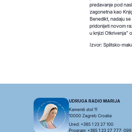
predavanje pod naslov
zagonetna kao Knjiga
Benedikt, nadaju se
pridonijeti novom r
u knjizi Otkrivenja”
Izvor: Splitsko-mak
UDRUGA RADIO MARIJA
Kameniti stol 11
10000 Zagreb Croatia
Ured: +385 1 23 27 100
Program: +385 1 23 27 777; 099