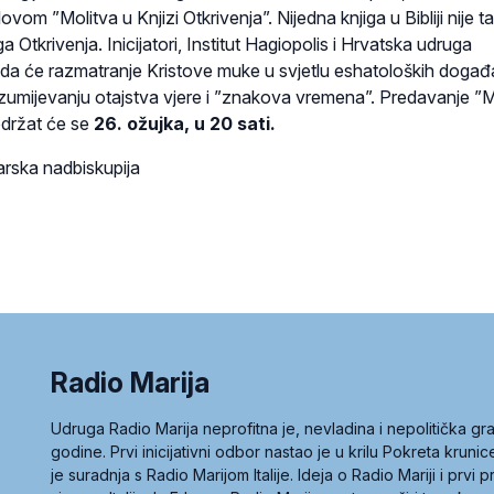
om ”Molitva u Knjizi Otkrivenja”. Nijedna knjiga u Bibliji nije t
 Otkrivenja. Inicijatori, Institut Hagiopolis i Hrvatska udruga
 da će razmatranje Kristove muke u svjetlu eshatoloških događ
azumijevanju otajstva vjere i ”znakova vremena”. Predavanje ”M
 održat će se
26. ožujka, u 20 sati.
arska nadbiskupija
Radio Marija
Udruga Radio Marija neprofitna je, nevladina i nepolitička 
godine. Prvi inicijativni odbor nastao je u krilu Pokreta kruni
je suradnja s Radio Marijom Italije. Ideja o Radio Mariji i prvi