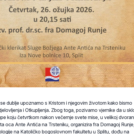
da se dublje upoznamo s Kristom i njegovim životom kako bismo
tjelovljenja i Otkupljenja. Zbog toga, pozivamo vjernike da u sk
upe koju četvrtkom nakon večernje svete mise, u velikoj dvoran
ata oca Ante Antića na Trsteniku, organizira fra Domagoj Runje
eologije na Katoličko bogoslovnom fakultetu u Splitu, dođu na