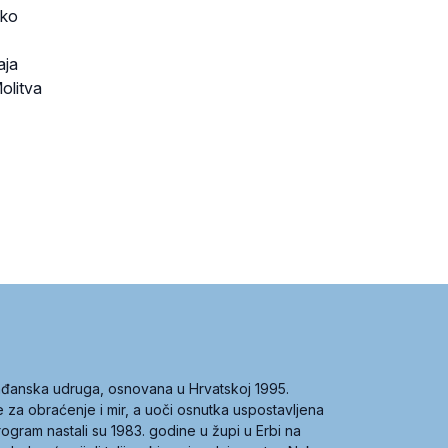
ako
aja
olitva
građanska udruga, osnovana u Hrvatskoj 1995.
ce za obraćenje i mir, a uoči osnutka uspostavljena
 program nastali su 1983. godine u župi u Erbi na