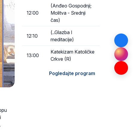
(Anđeo Gospodnji;
12:00
Molitva - Srednji
čas)
(..Glazba I
12:10
meditacije)
Katekizam Katoličke
13:00
Crkve (R)
Pogledajte program
lopu
i
,