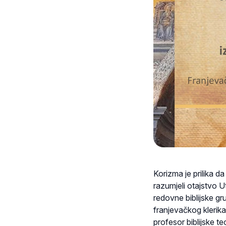
Korizma je prilika 
razumjeli otajstvo U
redovne biblijske gr
franjevačkog klerik
profesor biblijske t