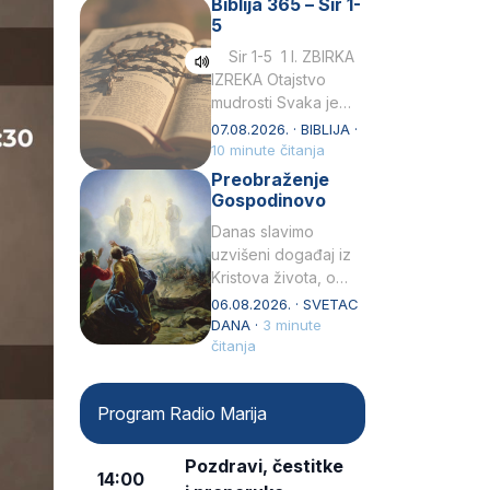
Biblija 365 – Sir 1-
rođenjem Grk.
5
Obnovio je odnose s
afričkim…
Sir 1-5 1 I. ZBIRKA
IZREKA Otajstvo
mudrosti Svaka je
mudrost od Gospoda
07.08.2026. · BIBLIJA ·
i s njime je dovijeka.2
10 minute čitanja
Tko će…
Preobraženje
Gospodinovo
Danas slavimo
uzvišeni događaj iz
Kristova života, o
kojem nas izvješćuju
06.08.2026. · SVETAC
evanđelisti Matej,
DANA ·
3 minute
Marko i Luka te sveti
čitanja
Petar u svojoj
drugoj…
Program Radio Marija
Pozdravi, čestitke
14:00