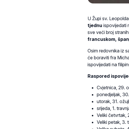
U Župi sv. Leopold
tjednu
ispovijedati 
sve veći broj strani
francuskom, španjo
Osim redovnika iz 
će boraviti fra Micha
ispovijedati na filip
Raspored ispovije
Cvjetnica, 29. 
ponedjeljak, 30
utorak, 31. ožu
srijeda, 1. travn
Veliki četvrtak,
Veliki petak, 3.
Velika subota, 4