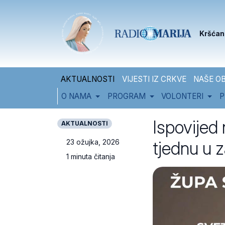
Skip to content
Skip to footer
Kršćan
AKTUALNOSTI
VIJESTI IZ CRKVE
NAŠE OB
O NAMA
PROGRAM
VOLONTERI
P
Ispovijed
AKTUALNOSTI
tjednu u 
23 ožujka, 2026
1 minuta čitanja