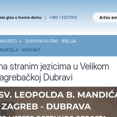
Arhiv em
ski glas u tvome domu
|
+385 1 2327000
AVIJESTI
DUHOVNI KUTAK
BIBLIJA
RIJATELJI
KONTAKT
 na stranim jezicima u Velikom
zagrebačkoj Dubravi