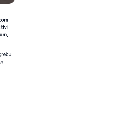
ikom
živi
om,
grebu
er