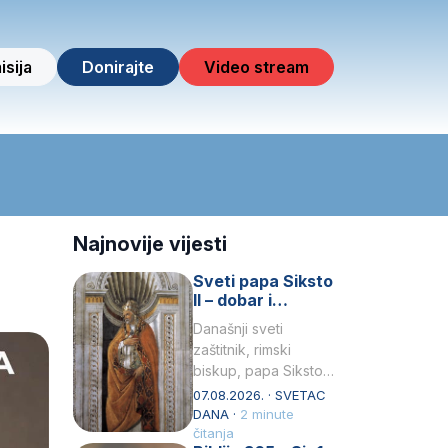
isija
Donirajte
Video stream
Najnovije vijesti
Sveti papa Siksto
II – dobar i
miroljubiv pastir
Današnji sveti
zaštitnik, rimski
biskup, papa Siksto
(Sixtus) II, prema
07.08.2026. · SVETAC
knjizi Liber
DANA ·
2 minute
Pontificalis bio je
čitanja