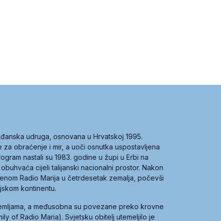
građanska udruga, osnovana u Hrvatskoj 1995.
ce za obraćenje i mir, a uoči osnutka uspostavljena
 program nastali su 1983. godine u župi u Erbi na
 obuhvaća cijeli talijanski nacionalni prostor. Nakon
 imenom Radio Marija u četrdesetak zemalja, počevši
ijskom kontinentu.
zemljama, a međusobna su povezane preko krovne
y of Radio Maria). Svjetsku obitelj utemeljilo je