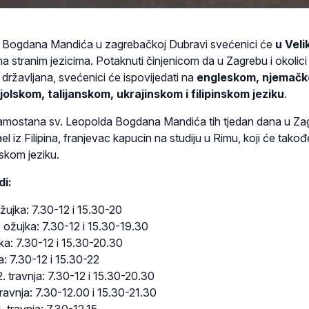
a Bogdana Mandića u zagrebačkoj Dubravi svećenici će
u Vel
na stranim jezicima. Potaknuti činjenicom da u Zagrebu i okolici 
h državljana, svećenici će ispovijedati na
engleskom, njemačk
lskom, talijanskom, ukrajinskom i filipinskom jeziku
.
samostana sv. Leopolda Bogdana Mandića tih tjedan dana u Za
el iz Filipina, franjevac kapucin na studiju u Rimu, koji će takođ
inskom jeziku.
di:
ožujka: 7.30-12 i 15.30-20
. ožujka: 7.30-12 i 15.30-19.30
jka: 7.30-12 i 15.30-20.30
ja: 7.30-12 i 15.30-22
 2. travnja: 7.30-12 i 15.30-20.30
 travnja: 7.30-12.00 i 15.30-21.30
. travnja: 7.30-12.15