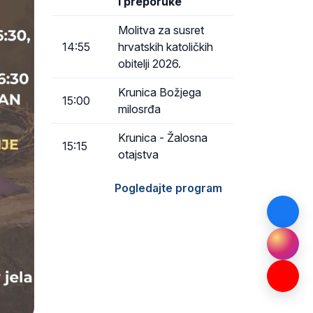
i preporuke
Molitva za susret
14:55
hrvatskih katoličkih
obitelji 2026.
Krunica Božjega
15:00
milosrđa
Krunica - Žalosna
15:15
otajstva
Pogledajte program