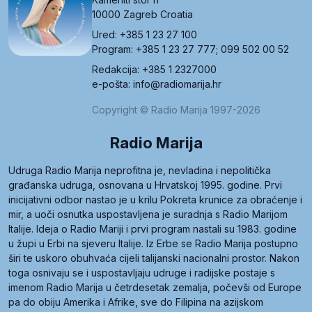
10000 Zagreb Croatia
Ured: +385 1 23 27 100
Program: +385 1 23 27 777; 099 502 00 52
Redakcija: +385 1 2327000
e-pošta: info@radiomarija.hr
Copyright © Radio Marija 1997-2026
Radio Marija
Udruga Radio Marija neprofitna je, nevladina i nepolitička
građanska udruga, osnovana u Hrvatskoj 1995. godine. Prvi
inicijativni odbor nastao je u krilu Pokreta krunice za obraćenje i
mir, a uoči osnutka uspostavljena je suradnja s Radio Marijom
Italije. Ideja o Radio Mariji i prvi program nastali su 1983. godine
u župi u Erbi na sjeveru Italije. Iz Erbe se Radio Marija postupno
širi te uskoro obuhvaća cijeli talijanski nacionalni prostor. Nakon
toga osnivaju se i uspostavljaju udruge i radijske postaje s
imenom Radio Marija u četrdesetak zemalja, počevši od Europe
pa do obiju Amerika i Afrike, sve do Filipina na azijskom