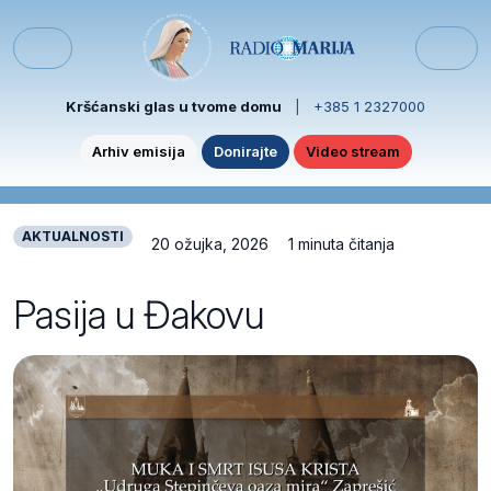
Skip to content
Skip to footer
Menu
Kršćanski glas u tvome domu
|
+385 1 2327000
Arhiv emisija
Donirajte
Video stream
AKTUALNOSTI
20 ožujka, 2026
1 minuta čitanja
Pasija u Đakovu