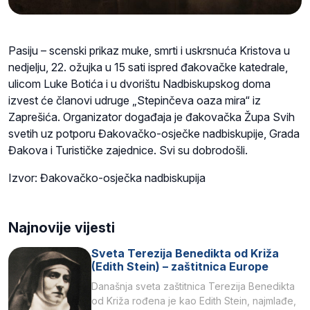
Pasiju – scenski prikaz muke, smrti i uskrsnuća Kristova u
nedjelju, 22. ožujka u 15 sati ispred đakovačke katedrale,
ulicom Luke Botića i u dvorištu Nadbiskupskog doma
izvest će članovi udruge „Stepinčeva oaza mira“ iz
Zaprešića. Organizator događaja je đakovačka Župa Svih
svetih uz potporu Đakovačko-osječke nadbiskupije, Grada
Đakova i Turističke zajednice. Svi su dobrodošli.
Izvor: Đakovačko-osječka nadbiskupija
Najnovije vijesti
Sveta Terezija Benedikta od Križa
(Edith Stein) – zaštitnica Europe
Današnja sveta zaštitnica Terezija Benedikta
od Križa rođena je kao Edith Stein, najmlađe,