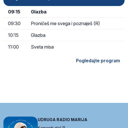
09:15
Glazba
09:30
Proničeš me svega i poznaješ (R)
10:15
Glazba
11:00
Sveta misa
Pogledajte program
UDRUGA RADIO MARIJA
Kameniti stol 11