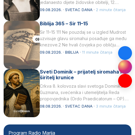
jedanaesto dijete židovske obitelji, 12.
listopada 1891, u Wrocławu…
09.08.2026. · SVETAC DANA ·
2 minute čitanja
Biblija 365 – Sir 11–15
Sir 11–15 111 Ne pouzdaj se u izgled Mudrost
uzvisuje glavu siromahui posađuje ga među
knezove.2 Ne hvali čovjeka po obličju
njegovui…
09.08.2026. · BIBLIJA ·
11 minute čitanja
Sveti Dominik – prijatelj siromaha i
širitelj krunice
Crkva 8. kolovoza slavi svetoga Dominika
Guzmana, svećenika i utemeljitelja Reda
propovjednika (Ordo Praedicatorum – OP).
Svojim životom, dubokom ljubavlju prema
08.08.2026. · SVETAC DANA ·
3 minute čitanja
Kristu…
Program Radio Marija