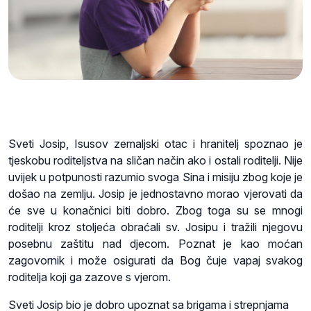
Sveti Josip, Isusov zemaljski otac i hranitelj spoznao je
tjeskobu roditeljstva na sličan način ako i ostali roditelji. Nije
uvijek u potpunosti razumio svoga Sina i misiju zbog koje je
došao na zemlju. Josip je jednostavno morao vjerovati da
će sve u konačnici biti dobro. Zbog toga su se mnogi
roditelji kroz stoljeća obraćali sv. Josipu i tražili njegovu
posebnu zaštitu nad djecom. Poznat je kao moćan
zagovornik i može osigurati da Bog čuje vapaj svakog
roditelja koji ga zazove s vjerom.
Sveti Josip bio je dobro upoznat sa brigama i strepnjama