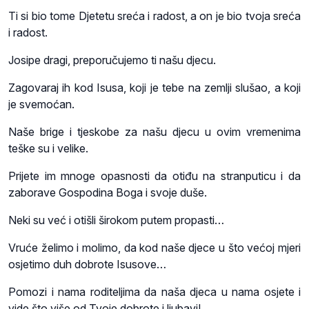
Ti si bio tome Djetetu sreća i radost, a on je bio tvoja sreća
i radost.
Josipe dragi, preporučujemo ti našu djecu.
Zagovaraj ih kod Isusa, koji je tebe na zemlji slušao, a koji
je svemoćan.
Naše brige i tjeskobe za našu djecu u ovim vremenima
teške su i velike.
Prijete im mnoge opasnosti da otiđu na stranputicu i da
zaborave Gospodina Boga i svoje duše.
Neki su već i otišli širokom putem propasti…
Vruće želimo i molimo, da kod naše djece u što većoj mjeri
osjetimo duh dobrote Isusove…
Pomozi i nama roditeljima da naša djeca u nama osjete i
vide što više od Tvoje dobrote i ljubavi!