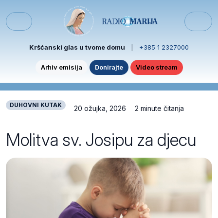
Skip to content
Skip to footer
Menu
Kršćanski glas u tvome domu
|
+385 1 2327000
Arhiv emisija
Donirajte
Video stream
DUHOVNI KUTAK
20 ožujka, 2026
2 minute čitanja
Molitva sv. Josipu za djecu