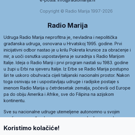
Copyright © Radio Marija 1997-2026
Radio Marija
Udruga Radio Marija neprofitna je, nevladina i nepolitička
građanska udruga, osnovana u Hrvatskoj 1995. godine. Prvi
inicijativni odbor nastao je u krilu Pokreta krunice za obraćenje i
mir, a uoči osnutka uspostavljena je suradnja s Radio Marijom
Italije. Ideja o Radio Mariji i prvi program nastali su 1983. godine
u župi u Erbi na sjeveru Italije. Iz Erbe se Radio Marija postupno
širi te uskoro obuhvaća cijeli talijanski nacionalni prostor. Nakon
toga osnivaju se i uspostavljaju udruge i radijske postaje s
imenom Radio Marija u četrdesetak zemalja, počevši od Europe
pa do obiju Amerika i Afrike, sve do Filipina na azijskom
kontinentu.
Sve su nacionalne udruge utemeljene autonomno u svojim
zemljama, a međusobna su povezane preko krovne udruge
pod nazivom Svjetska obitelj Radio Marije (World Family of
Koristimo kolačiće!
Radio Maria). Svjetsku obitelj utemeljilo je sedam članica, među