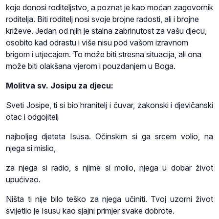
koje donosi roditeljstvo, a poznat je kao moćan zagovornik
roditelja. Biti roditelj nosi svoje brojne radosti, ali i brojne
križeve. Jedan od njih je stalna zabrinutost za vašu djecu,
osobito kad odrastu i više nisu pod vašom izravnom
brigom i utjecajem. To može biti stresna situacija, ali ona
može biti olakšana vjerom i pouzdanjem u Boga.
Molitva sv. Josipu za djecu:
Sveti Josipe, ti si bio hranitelj i čuvar, zakonski i djevičanski
otac i odgojitelj
najboljeg djeteta Isusa. Očinskim si ga srcem volio, na
njega si mislio,
za njega si radio, s njime si molio, njega u dobar život
upućivao.
Ništa ti nije bilo teško za njega učiniti. Tvoj uzorni život
svijetlio je Isusu kao sjajni primjer svake dobrote.