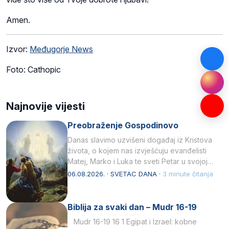
Amen.
Izvor:
Međugorje News
Foto: Cathopic
Najnovije vijesti
Preobraženje Gospodinovo
Danas slavimo uzvišeni događaj iz Kristova
života, o kojem nas izvješćuju evanđelisti
Matej, Marko i Luka te sveti Petar u svojoj
drugoj…
06.08.2026. · SVETAC DANA ·
3 minute čitanja
Biblija za svaki dan – Mudr 16-19
Mudr 16-19 16 1 Egipat i Izrael: kobne