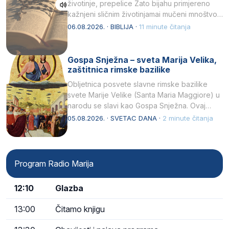
životinje, prepelice Zato bijahu primjereno
kažnjeni sličnim životinjamai mučeni mnoštvom
kukaca.2 A narod…
06.08.2026. · BIBLIJA ·
11 minute čitanja
Gospa Snježna – sveta Marija Velika,
zaštitnica rimske bazilike
Obljetnica posvete slavne rimske bazilike
svete Marije Velike (Santa Maria Maggiore) u
narodu se slavi kao Gospa Snježna. Ovaj
naziv, Sancta Maria…
05.08.2026. · SVETAC DANA ·
2 minute čitanja
Program Radio Marija
12:10
Glazba
13:00
Čitamo knjigu