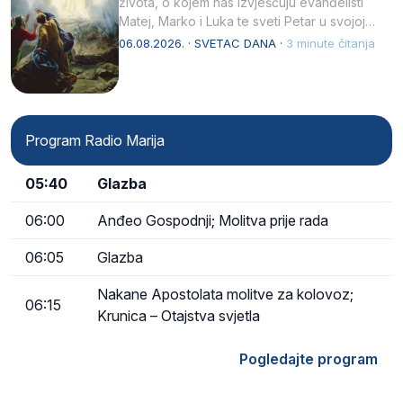
života, o kojem nas izvješćuju evanđelisti
Matej, Marko i Luka te sveti Petar u svojoj
drugoj…
06.08.2026. · SVETAC DANA ·
3 minute čitanja
Program Radio Marija
05:40
Glazba
06:00
Anđeo Gospodnji; Molitva prije rada
06:05
Glazba
Nakane Apostolata molitve za kolovoz;
06:15
Krunica – Otajstva svjetla
Pogledajte program