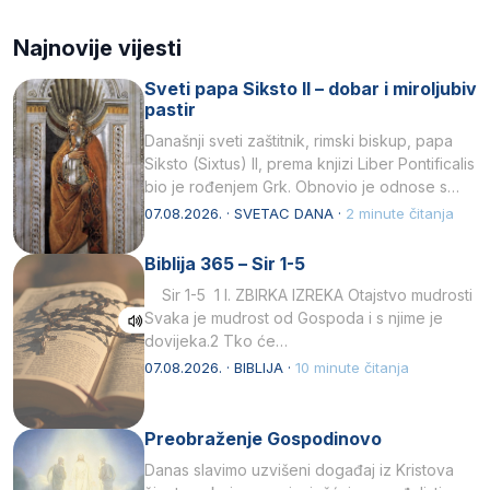
Najnovije vijesti
Sveti papa Siksto II – dobar i miroljubiv
pastir
Današnji sveti zaštitnik, rimski biskup, papa
Siksto (Sixtus) II, prema knjizi Liber Pontificalis
bio je rođenjem Grk. Obnovio je odnose s
afričkim…
07.08.2026. · SVETAC DANA ·
2 minute čitanja
Biblija 365 – Sir 1-5
Sir 1-5 1 I. ZBIRKA IZREKA Otajstvo mudrosti
Svaka je mudrost od Gospoda i s njime je
dovijeka.2 Tko će…
07.08.2026. · BIBLIJA ·
10 minute čitanja
Preobraženje Gospodinovo
Danas slavimo uzvišeni događaj iz Kristova