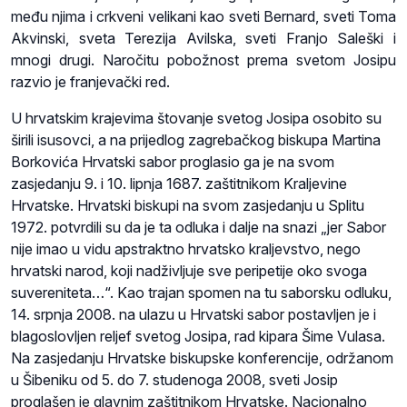
među njima i crkveni velikani kao sveti Bernard, sveti Toma
Akvinski, sveta Terezija Avilska, sveti Franjo Saleški i
mnogi drugi. Naročitu pobožnost prema svetom Josipu
razvio je franjevački red.
U hrvatskim krajevima štovanje svetog Josipa osobito su
širili isusovci, a na prijedlog zagrebačkog biskupa Martina
Borkovića Hrvatski sabor proglasio ga je na svom
zasjedanju 9. i 10. lipnja 1687. zaštitnikom Kraljevine
Hrvatske. Hrvatski biskupi na svom zasjedanju u Splitu
1972. potvrdili su da je ta odluka i dalje na snazi „jer Sabor
nije imao u vidu apstraktno hrvatsko kraljevstvo, nego
hrvatski narod, koji nadživljuje sve peripetije oko svoga
suvereniteta…“. Kao trajan spomen na tu saborsku odluku,
14. srpnja 2008. na ulazu u Hrvatski sabor postavljen je i
blagoslovljen reljef svetog Josipa, rad kipara Šime Vulasa.
Na zasjedanju Hrvatske biskupske konferencije, održanom
u Šibeniku od 5. do 7. studenoga 2008, sveti Josip
proglašen je glavnim zaštitnikom Hrvatske. Nacionalno