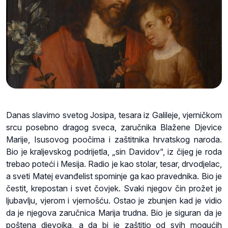
Danas slavimo svetog Josipa, tesara iz Galileje, vjerničkom
srcu posebno dragog sveca, zaručnika Blažene Djevice
Marije, Isusovog poočima i zaštitnika hrvatskog naroda.
Bio je kraljevskog podrijetla, „sin Davidov“, iz čijeg je roda
trebao poteći i Mesija. Radio je kao stolar, tesar, drvodjelac,
a sveti Matej evanđelist spominje ga kao pravednika. Bio je
čestit, krepostan i svet čovjek. Svaki njegov čin prožet je
ljubavlju, vjerom i vjernošću. Ostao je zbunjen kad je vidio
da je njegova zaručnica Marija trudna. Bio je siguran da je
poštena djevojka, a da bi je zaštitio od svih mogućih