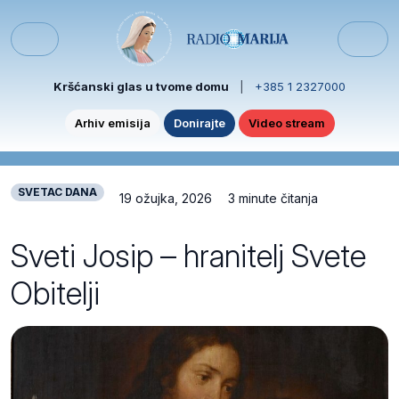
Skip to content
Skip to footer
Menu
Kršćanski glas u tvome domu
|
+385 1 2327000
Arhiv emisija
Donirajte
Video stream
SVETAC DANA
19 ožujka, 2026
3 minute čitanja
Sveti Josip – hranitelj Svete
Obitelji