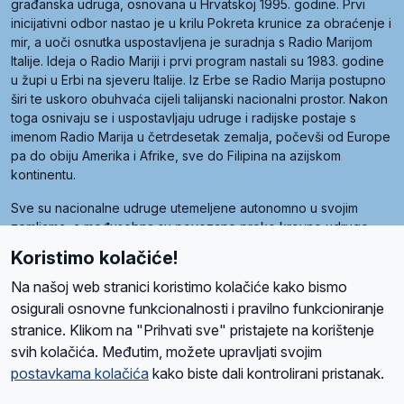
građanska udruga, osnovana u Hrvatskoj 1995. godine. Prvi
inicijativni odbor nastao je u krilu Pokreta krunice za obraćenje i
mir, a uoči osnutka uspostavljena je suradnja s Radio Marijom
Italije. Ideja o Radio Mariji i prvi program nastali su 1983. godine
u župi u Erbi na sjeveru Italije. Iz Erbe se Radio Marija postupno
širi te uskoro obuhvaća cijeli talijanski nacionalni prostor. Nakon
toga osnivaju se i uspostavljaju udruge i radijske postaje s
imenom Radio Marija u četrdesetak zemalja, počevši od Europe
pa do obiju Amerika i Afrike, sve do Filipina na azijskom
kontinentu.
Sve su nacionalne udruge utemeljene autonomno u svojim
zemljama, a međusobna su povezane preko krovne udruge
pod nazivom Svjetska obitelj Radio Marije (World Family of
Koristimo kolačiće!
Radio Maria). Svjetsku obitelj utemeljilo je sedam članica, među
kojima je i hrvatska Udruga Radio Marija.
Na našoj web stranici koristimo kolačiće kako bismo
osigurali osnovne funkcionalnosti i pravilno funkcioniranje
stranice. Klikom na "Prihvati sve" pristajete na korištenje
svih kolačića. Međutim, možete upravljati svojim
O nama
Radio
Program
Volonteri
Prijatelji
Kontakt
Pravila privatnosti
postavkama kolačića
kako biste dali kontrolirani pristanak.
Kolačići
Uvjeti korištenja