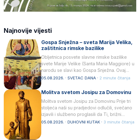
Najnovije vijesti
Gospa Snježna – sveta Marija Velika,
zaštitnica rimske bazilike
Obljetnica posvete slavne rimske bazilike
svete Marije Velike (Santa Maria Maggiore) u
narodu se slavi kao Gospa Snježna. Ovaj
naziv, Sancta Maria…
05.08.2026. · SVETAC DANA ·
2 minute čitanja
Molitva svetom Josipu za Domovinu
Molitva svetom Josipu za Domovinu Prije tri
stoljeća naši su pradjedovi odlučili, svečano
izjavili i službeno proglasili da Ti, brižni
Poočime Isusov,…
05.08.2026. · DUHOVNI KUTAK ·
3 minute čitanja