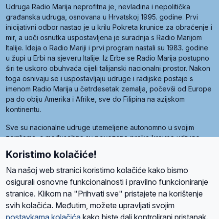
Udruga Radio Marija neprofitna je, nevladina i nepolitička
građanska udruga, osnovana u Hrvatskoj 1995. godine. Prvi
inicijativni odbor nastao je u krilu Pokreta krunice za obraćenje i
mir, a uoči osnutka uspostavljena je suradnja s Radio Marijom
Italije. Ideja o Radio Mariji i prvi program nastali su 1983. godine
u župi u Erbi na sjeveru Italije. Iz Erbe se Radio Marija postupno
širi te uskoro obuhvaća cijeli talijanski nacionalni prostor. Nakon
toga osnivaju se i uspostavljaju udruge i radijske postaje s
imenom Radio Marija u četrdesetak zemalja, počevši od Europe
pa do obiju Amerika i Afrike, sve do Filipina na azijskom
kontinentu.
Sve su nacionalne udruge utemeljene autonomno u svojim
zemljama, a međusobna su povezane preko krovne udruge
pod nazivom Svjetska obitelj Radio Marije (World Family of
Koristimo kolačiće!
Radio Maria). Svjetsku obitelj utemeljilo je sedam članica, među
kojima je i hrvatska Udruga Radio Marija.
Na našoj web stranici koristimo kolačiće kako bismo
osigurali osnovne funkcionalnosti i pravilno funkcioniranje
stranice. Klikom na "Prihvati sve" pristajete na korištenje
svih kolačića. Međutim, možete upravljati svojim
O nama
Radio
Program
Volonteri
Prijatelji
Kontakt
Pravila privatnosti
postavkama kolačića
kako biste dali kontrolirani pristanak.