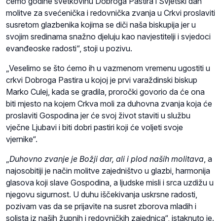
ćemo godine svetkovinu Dobroga Pastira i Svjetski dan
molitve za svećenička i redovnička zvanja u Crkvi proslaviti
susretom glazbenika kojima se diči naša biskupija jer u
svojim sredinama snažno djeluju kao navjestitelji i svjedoci
evanđeoske radosti“, stoji u pozivu.
„Veselimo se što ćemo ih u vazmenom vremenu ugostiti u
crkvi Dobroga Pastira u kojoj je prvi varaždinski biskup
Marko Culej, kada se gradila, proročki govorio da će ona
biti mjesto na kojem Crkva moli za duhovna zvanja koja će
proslaviti Gospodina jer će svoj život staviti u službu
vječne Ljubavi i biti dobri pastiri koji će voljeti svoje
vjernike“.
„
D
u
hovno zvanje je Božji dar, ali i plod naših molitava
, a
najosobitiji je način molitve zajedništvo u glazbi, harmonija
glasova koji slave Gospodina, a ljudske misli i srca uzdižu u
njegovu sigurnost. U duhu iščekivanja uskrsne radosti,
pozivam vas da se prijavite na susret zborova mladih i
solista iz naših župnih i redovničkih zajednica“, istaknuto je.