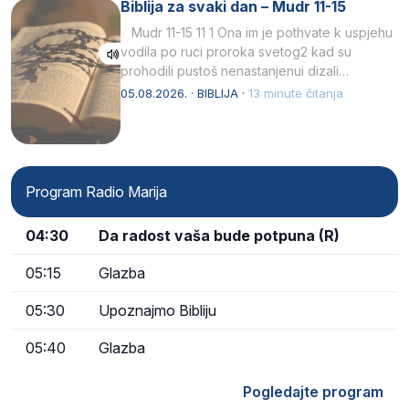
Biblija za svaki dan – Mudr 11-15
Mudr 11-15 11 1 Ona im je pothvate k uspjehu
vodila po ruci proroka svetog2 kad su
prohodili pustoš nenastanjenui dizali…
05.08.2026. · BIBLIJA ·
13 minute čitanja
Program Radio Marija
04:30
Da radost vaša bude potpuna (R)
05:15
Glazba
05:30
Upoznajmo Bibliju
05:40
Glazba
Pogledajte program