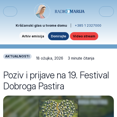
Skip to content
Skip to footer
Menu
Kršćanski glas u tvome domu
|
+385 1 2327000
Arhiv emisija
Donirajte
Video stream
AKTUALNOSTI
18 ožujka, 2026
3 minute čitanja
Poziv i prijave na 19. Festival
Dobroga Pastira