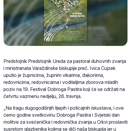
Predstojnik Predstojnik Ureda za pastoral duhovnih zvanja
i ministranata Varaždinske biskupije preč. Ivica Cujzek
uputio je župnicima, župnim vikarima, đakonima,
redovnicima, redovnicama i voditeljima zborova mladih
poziv na 19. Festival Dobroga Pastira koji će se održati na
četvrtu vazmenu nedjelju, 26. travnja.
„Na tragu dugogodišnjih lijepih i poticajnih iskustava, i ove
ćemo godine svetkovinu Dobroga Pastira i Svjetski dan
molitve za svećenička i redovnička zvanja u Crkvi proslaviti
susretom glazbenika kojima se diči naša biskupija jer u