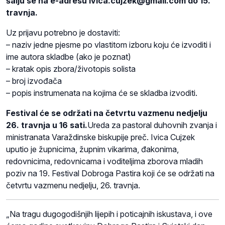
šalju se na e-adresu ivica.cujzek@gmail.com do 15.
travnja.
Uz prijavu potrebno je dostaviti:
– naziv jedne pjesme po vlastitom izboru koju će izvoditi i
ime autora skladbe (ako je poznat)
– kratak opis zbora/životopis solista
– broj izvođača
– popis instrumenata na kojima će se skladba izvoditi.
Festival će se održati na četvrtu vazmenu nedjelju
26. travnja u 16 sati.
Ureda za pastoral duhovnih zvanja i
ministranata Varaždinske biskupije preč. Ivica Cujzek
uputio je župnicima, župnim vikarima, đakonima,
redovnicima, redovnicama i voditeljima zborova mladih
poziv na 19. Festival Dobroga Pastira koji će se održati na
četvrtu vazmenu nedjelju, 26. travnja.
„Na tragu dugogodišnjih lijepih i poticajnih iskustava, i ove