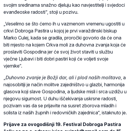
svojim sredinama snažno djeluju kao navjestitelji i svjedoci
evanđeoske radosti“, stoji u pozivu.
„Veselimo se što ćemo ih u vazmenom vremenu ugostiti u
crkvi Dobroga Pastira u kojoj je prvi varaždinski biskup
Marko Culej, kada se gradila, proročki govorio da će ona
biti mjesto na kojem Crkva moli za duhovna zvanja koja će
proslaviti Gospodina jer će svoj život staviti u službu
vječne Ljubavi i biti dobri pastiri koji će voljeti svoje
vjernike“.
„
D
u
hovno zvanje je Božji dar, ali i plod naših molitava
, a
najosobitiji je način molitve zajedništvo u glazbi, harmonija
glasova koji slave Gospodina, a ljudske misli i srca uzdižu u
njegovu sigurnost. U duhu iščekivanja uskrsne radosti,
pozivam vas da se prijavite na susret zborova mladih i
solista iz naših župnih i redovničkih zajednica“, istaknuto je.
Prijave za ovogodišnji 19. Festival Dobroga Pastira