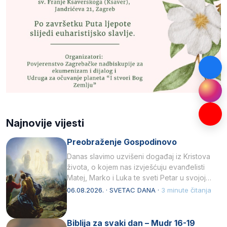
Najnovije vijesti
Preobraženje Gospodinovo
Danas slavimo uzvišeni događaj iz Kristova
života, o kojem nas izvješćuju evanđelisti
Matej, Marko i Luka te sveti Petar u svojoj
drugoj…
06.08.2026. · SVETAC DANA ·
3 minute čitanja
Biblija za svaki dan – Mudr 16-19