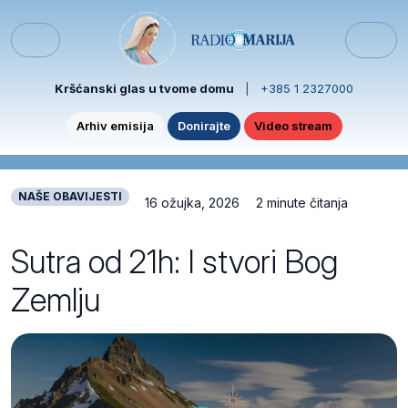
Skip to content
Skip to footer
Menu
Kršćanski glas u tvome domu
|
+385 1 2327000
Arhiv emisija
Donirajte
Video stream
NAŠE OBAVIJESTI
16 ožujka, 2026
2 minute čitanja
Sutra od 21h: I stvori Bog
Zemlju