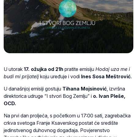
U utorak
17. ožujka od 21h
pratite emisiju
Hodaj uza me i
budi mi prijatelj
koju uređuje i vodi
Ines Sosa Meštrović
.
U današnjoj emisiji gostuju
Tihana Mojsinović
, izvršna
direktorica udruge “I stvori Bog Zemlju” i
o. Ivan Pleše,
OCD.
Na prvi dan proljeća, s početkom u 17:00 sati, zagrebačka
crkva svetoga Franje Ksaverskog postat će središte
jedinstvenog duhovnog događaja. Povjerenstvo