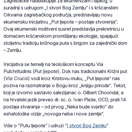
Zagrebačke nadbiskupije za ekumenizam i dijalog, u
suradnji s udrugom „I stvori Bog Zemlju“ i s kršćanskim
Crkvama zagrebačkog područja, predstavljaju novu
ekumensku inicijativu „Put ljepote – postaje stvorenja“.
Ovaj ekumenski molitveni susret predstavlja prekretnicu u
domaćem kršćanskom promišljanju ekologije, spajajući
stoljetnu tradiciju križnoga puta s brigom za zajednički dom
– Zemlju.
Inicijativa se temelji na teološkom konceptu Via
Pulchritudinis (
Put ljepote
). Dok nas tradicionalni Križni put
(
Via Crucis
) vodi kroz Kristovu muku, „Put ljepote“ nas
poziva na razmatranje o Bogu kroz „knjigu prirode“. Tekst,
koji je izvorno sastavio salezijanac o. Gilbert Choondal, a
na hrvatski jezik preveo dr. sc. o. Ivan Pleše, OCD, prati 14
postaja stvaranja – od prvog „Neka bude svjetlo“ do
eshatološke vizije „novoga neba i nove zemlje“.
Više o “Putu ljepote” i udruzi “
I stvori Bog Zemlju
”