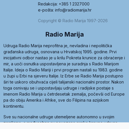
Redakcija: +385 1 2327000
e-pošta: info@radiomarija.hr
Copyright © Radio Marija 1997-2026
Radio Marija
Udruga Radio Marija neprofitna je, nevladina i nepolitička
građanska udruga, osnovana u Hrvatskoj 1995. godine. Prvi
inicijativni odbor nastao je u krilu Pokreta krunice za obraćenje i
mir, a uoči osnutka uspostavljena je suradnja s Radio Marijom
Italije. Ideja o Radio Mariji i prvi program nastali su 1983. godine
u župi u Erbi na sjeveru Italije. Iz Erbe se Radio Marija postupno
širi te uskoro obuhvaća cijeli talijanski nacionalni prostor. Nakon
toga osnivaju se i uspostavljaju udruge i radijske postaje s
imenom Radio Marija u četrdesetak zemalja, počevši od Europe
pa do obiju Amerika i Afrike, sve do Filipina na azijskom
kontinentu.
Sve su nacionalne udruge utemeljene autonomno u svojim
zemljama, a međusobna su povezane preko krovne udruge
pod nazivom Svjetska obitelj Radio Marije (World Family of