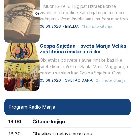
Mudr 16-19 16 1 Egipat i Izrael: kobne
životinje, prepelice Zato bijahu primjereno
kažnjeni sličnim životinjamai mučeni mnoštvom
kukaca.2 A narod…
06.08.2026. · BIBLIJA ·
11 minute čitanja
Gospa Snježna – sveta Marija Velika,
zaštitnica rimske bazilike
Obljetnica posvete slavne rimske bazilike
svete Marije Velike (Santa Maria Maggiore) u
narodu se slavi kao Gospa Snježna. Ovaj
naziv, Sancta Maria…
05.08.2026. · SVETAC DANA ·
2 minute čitanja
Program Radio Marija
13:00
Čitamo knjigu
13:30
Obavijesti i najava programa