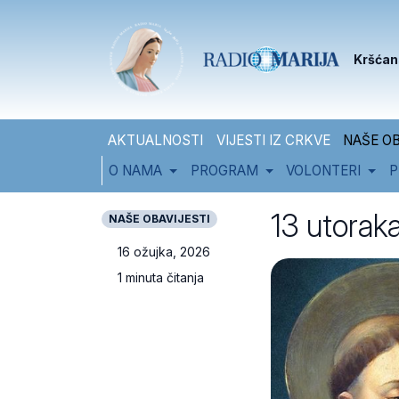
Skip to content
Skip to footer
Kršćan
AKTUALNOSTI
VIJESTI IZ CRKVE
NAŠE OB
O NAMA
PROGRAM
VOLONTERI
P
13 utorak
NAŠE OBAVIJESTI
16 ožujka, 2026
1 minuta čitanja