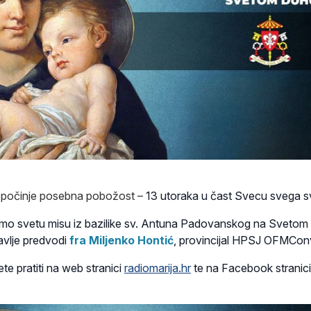
a
počinje posebna pobožost –
13 utoraka u čast Svecu svega sv
mo svetu misu iz bazilike sv. Antuna Padovanskog na Svetom
avlje predvodi
fra Miljenko Hontić
, provincijal HPSJ OFMCon
e pratiti na web stranici
radiomarija.hr
te na Facebook stranic