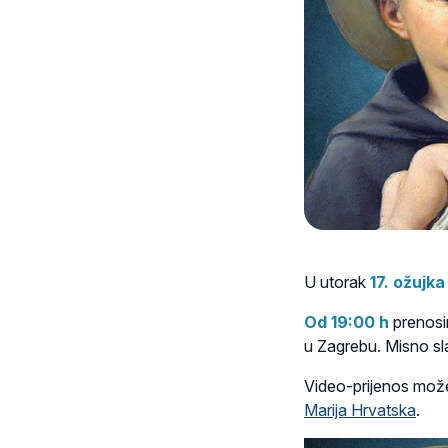
U utorak
17. ožujk
Od 19:00 h
prenosi
u Zagrebu. Misno sl
Video-prijenos možet
Marija Hrvatska
.