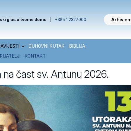
Arhiv em
ski glas u tvome domu
|
+385 1 2327000
AVIJESTI
DUHOVNI KUTAK
BIBLIJA
RIJATELJI
KONTAKT
a na čast sv. Antunu 2026.