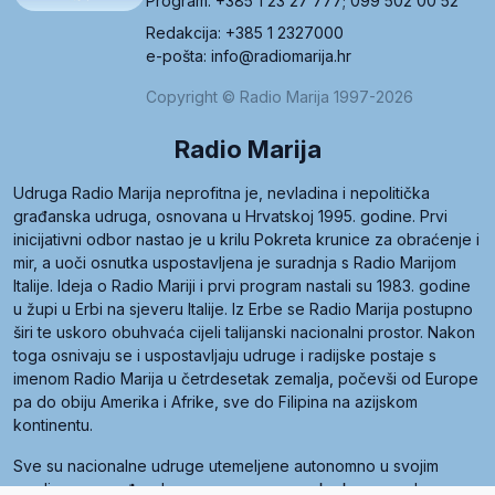
Program: +385 1 23 27 777; 099 502 00 52
Redakcija: +385 1 2327000
e-pošta: info@radiomarija.hr
Copyright © Radio Marija 1997-2026
Radio Marija
Udruga Radio Marija neprofitna je, nevladina i nepolitička
građanska udruga, osnovana u Hrvatskoj 1995. godine. Prvi
inicijativni odbor nastao je u krilu Pokreta krunice za obraćenje i
mir, a uoči osnutka uspostavljena je suradnja s Radio Marijom
Italije. Ideja o Radio Mariji i prvi program nastali su 1983. godine
u župi u Erbi na sjeveru Italije. Iz Erbe se Radio Marija postupno
širi te uskoro obuhvaća cijeli talijanski nacionalni prostor. Nakon
toga osnivaju se i uspostavljaju udruge i radijske postaje s
imenom Radio Marija u četrdesetak zemalja, počevši od Europe
pa do obiju Amerika i Afrike, sve do Filipina na azijskom
kontinentu.
Sve su nacionalne udruge utemeljene autonomno u svojim
zemljama, a međusobna su povezane preko krovne udruge