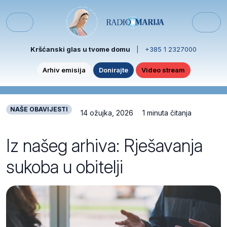
Skip to content
Skip to footer
Menu
Kršćanski glas u tvome domu
|
+385 1 2327000
Arhiv emisija
Donirajte
Video stream
NAŠE OBAVIJESTI
14 ožujka, 2026
1 minuta čitanja
Iz našeg arhiva: Rješavanja
sukoba u obitelji