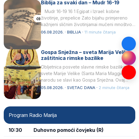
Biblija za svaki dan – Mudr 16-19
Mudr 16-19 16 1 Egipat i Izrael: kobne
životinje, prepelice Zato bijahu primjereno
kažnjeni sličnim životinjamai mučeni mnoštvom
kukaca.2 A narod…
06.08.2026. · BIBLIJA ·
11 minute čitanja
Gospa Snježna – sveta Marija Velika,
zaštitnica rimske bazilike
Obljetnica posvete slavne rimske bazilike
svete Marije Velike (Santa Maria Maggiore) u
narodu se slavi kao Gospa Snježna. Ovaj
naziv, Sancta Maria…
05.08.2026. · SVETAC DANA ·
2 minute čitanja
Program Radio Marija
10:30
Duhovno pomoći čovjeku (R)