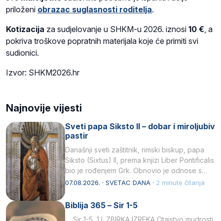
priloženi
obrazac suglasnosti roditelja
.
Kotizacija
za sudjelovanje u SHKM-u 2026. iznosi
10 €
, a
pokriva troškove popratnih materijala koje će primiti svi
sudionici.
Izvor: SHKM2026.hr
Najnovije vijesti
Sveti papa Siksto II – dobar i miroljubiv
pastir
Današnji sveti zaštitnik, rimski biskup, papa
Siksto (Sixtus) II, prema knjizi Liber Pontificalis
bio je rođenjem Grk. Obnovio je odnose s
afričkim…
07.08.2026. · SVETAC DANA ·
2 minute čitanja
Biblija 365 – Sir 1-5
Sir 1-5 1 I. ZBIRKA IZREKA Otajstvo mudrosti