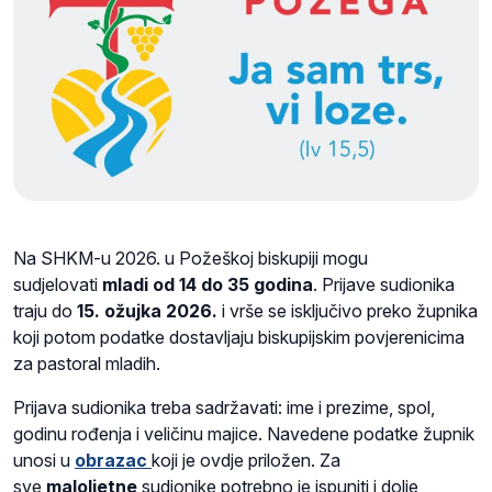
Na SHKM-u 2026. u Požeškoj biskupiji mogu
sudjelovati
mladi od 14 do 35 godina
. Prijave sudionika
traju do
15. ožujka 2026.
i vrše se isključivo preko župnika
koji potom podatke dostavljaju biskupijskim povjerenicima
za pastoral mladih.
Prijava sudionika treba sadržavati: ime i prezime, spol,
godinu rođenja i veličinu majice. Navedene podatke župnik
unosi u
obrazac
koji je ovdje priložen. Za
sve
maloljetne
sudionike potrebno je ispuniti i dolje