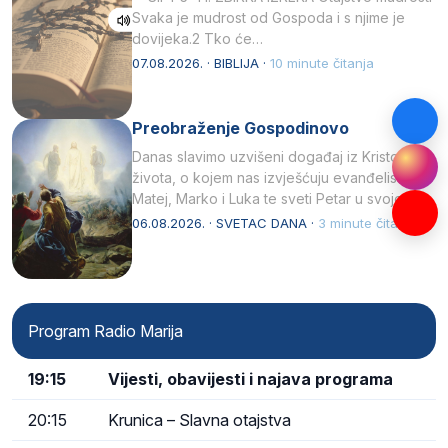
Svaka je mudrost od Gospoda i s njime je
dovijeka.2 Tko će…
07.08.2026. · BIBLIJA ·
10 minute čitanja
Preobraženje Gospodinovo
Danas slavimo uzvišeni događaj iz Kristova
života, o kojem nas izvješćuju evanđelisti
Matej, Marko i Luka te sveti Petar u svojoj
drugoj…
06.08.2026. · SVETAC DANA ·
3 minute čitanja
Program Radio Marija
19:15
Vijesti, obavijesti i najava programa
20:15
Krunica – Slavna otajstva