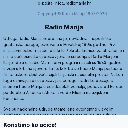
e-pošta: info@radiomarija.hr
Copyright © Radio Marija 1997-2026
Radio Marija
Udruga Radio Marija neprofitna je, nevladina i nepolitička
građanska udruga, osnovana u Hrvatskoj 1995. godine. Prvi
inicijativni odbor nastao je u krilu Pokreta krunice za obraćenje i
mir, a uoči osnutka uspostavljena je suradnja s Radio Marijom
Italije. Ideja o Radio Mariji i prvi program nastali su 1983. godine
u župi u Erbi na sjeveru Italije. Iz Erbe se Radio Marija postupno
širi te uskoro obuhvaća cijeli talijanski nacionalni prostor. Nakon
toga osnivaju se i uspostavljaju udruge i radijske postaje s
imenom Radio Marija u četrdesetak zemalja, počevši od Europe
pa do obiju Amerika i Afrike, sve do Filipina na azijskom
kontinentu.
Sve su nacionalne udruge utemeljene autonomno u svojim
zemljama, a međusobna su povezane preko krovne udruge
pod nazivom Svjetska obitelj Radio Marije (World Family of
Koristimo kolačiće!
Radio Maria). Svjetsku obitelj utemeljilo je sedam članica, među