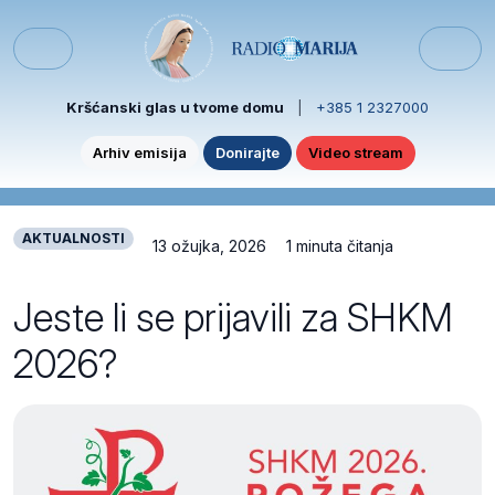
Skip to content
Skip to footer
Menu
Kršćanski glas u tvome domu
|
+385 1 2327000
Arhiv emisija
Donirajte
Video stream
AKTUALNOSTI
13 ožujka, 2026
1 minuta čitanja
Jeste li se prijavili za SHKM
2026?