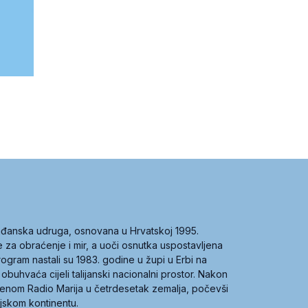
građanska udruga, osnovana u Hrvatskoj 1995.
ce za obraćenje i mir, a uoči osnutka uspostavljena
 program nastali su 1983. godine u župi u Erbi na
 obuhvaća cijeli talijanski nacionalni prostor. Nakon
 imenom Radio Marija u četrdesetak zemalja, počevši
ijskom kontinentu.