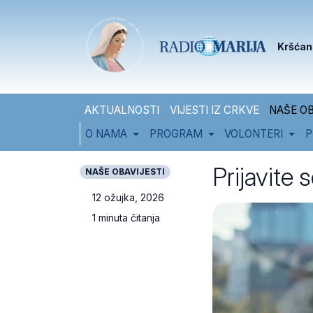
Skip to content
Skip to footer
Kršćan
AKTUALNOSTI
VIJESTI IZ CRKVE
NAŠE OB
O NAMA
PROGRAM
VOLONTERI
P
Prijavite 
NAŠE OBAVIJESTI
12 ožujka, 2026
1 minuta čitanja