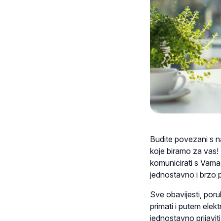
Budite povezani s na
koje biramo za vas! K
komunicirati s Vama,
jednostavno i brzo pr
Sve obavijesti, por
primati i putem elek
jednostavno prijavit