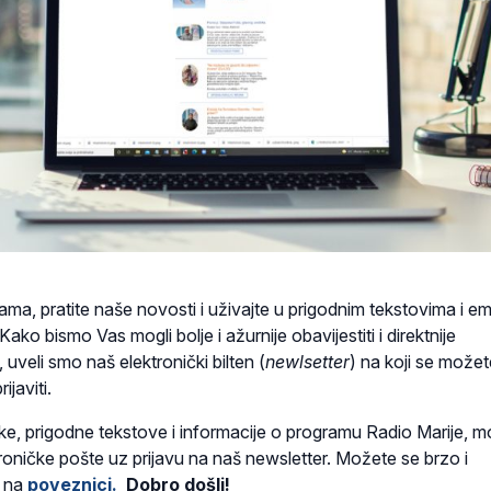
ma, pratite naše novosti i uživajte u prigodnim tekstovima i em
ako bismo Vas mogli bolje i ažurnije obavijestiti i direktnije
 uveli smo naš elektronički bilten (
newlsetter
) na koji se možet
ijaviti.
uke, prigodne tekstove i informacije o programu Radio Marije, 
troničke pošte uz prijavu na naš newsletter. Možete se brzo i
i na
poveznici.
Dobro došli!