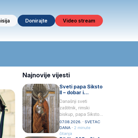
isija
Donirajte
Video stream
Najnovije vijesti
Sveti papa Siksto
II – dobar i
miroljubiv pastir
Današnji sveti
zaštitnik, rimski
biskup, papa Siksto
(Sixtus) II, prema
07.08.2026. · SVETAC
knjizi Liber
DANA ·
2 minute
Pontificalis bio je
čitanja