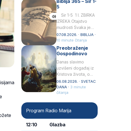
Biblija 365 – Sir 1-
rođenjem Grk.
5
Obnovio je odnose s
afričkim…
Sir 1-5 1 I. ZBIRKA
IZREKA Otajstvo
mudrosti Svaka je
mudrost od Gospoda
07.08.2026. · BIBLIJA ·
i s njime je dovijeka.2
10 minute čitanja
Tko će…
Preobraženje
Gospodinovo
Danas slavimo
uzvišeni događaj iz
Kristova života, o
kojem nas izvješćuju
06.08.2026. · SVETAC
isijama
evanđelisti Matej,
DANA ·
3 minute
Marko i Luka te sveti
čitanja
e
Petar u svojoj
drugoj…
Program Radio Marija
možete
12:10
Glazba